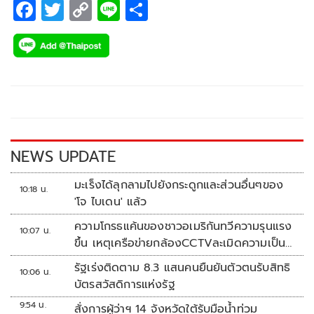
F
T
C
Li
S
ac
wi
o
n
h
e
tt
p
e
ar
b
er
y
e
o
Li
o
n
k
k
NEWS UPDATE
มะเร็งได้ลุกลามไปยังกระดูกและส่วนอื่นๆของ
10:18 น.
'โจ ไบเดน' แล้ว
ความโกรธแค้นของชาวอเมริกันทวีความรุนแรง
10:07 น.
ขึ้น เหตุเครือข่ายกล้องCCTVละเมิดความเป็น
ส่วนตัว
รัฐเร่งติดตาม 8.3 แสนคนยืนยันตัวตนรับสิทธิ
10:06 น.
บัตรสวัสดิการแห่งรัฐ
9:54 น.
สั่งการผู้ว่าฯ 14 จังหวัดใต้รับมือน้ำท่วม