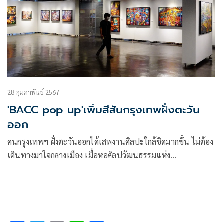
28 กุมภาพันธ์ 2567
'BACC pop up'เพิ่มสีสันกรุงเทพฝั่งตะวัน
ออก
คนกรุงเทพฯ ฝั่งตะวันออกได้เสพงานศิลปะใกล้ชิดมากขึ้น ไม่ต้อง
เดินทางมาใจกลางเมือง เมื่อหอศิลปวัฒนธรรมแห่ง
กรุงเทพมหานคร (BACC) ร่วมกับ MMAD – MunMun Art
Destination คอมมูนิตี้อาร์ตแห่งใหม่โซนกรุงเทพตะวันออก
ภายในมันมัน ศรีนครินทร์ เปิด “BACC pop•up”