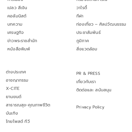
เปลว สีเงิน
วาไรตี้
คอลัมนิสต์
กีฬา
บทความ
ท่องเที่ยว – ศิลปวัฒนธรรม
เศรษฐกิจ
ประชาสัมพันธ์
ข่าวพระราชสำนัก
ภูมิภาค
หนังสือพิมพ์
สิ่งแวดล้อม
ต่างประเทศ
PR & PRESS
อาชญากรรม
เกี่ยวกับเรา
X-CITE
ติดต่อและ สนับสนุน
ยานยนต์
สาธารณสุข-คุณภาพชีวิต
Privacy Policy
บันเทิง
ไทยโพสต์ ทีวี