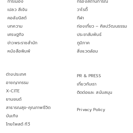
การเมือง
กรองสถานการณ์
เปลว สีเงิน
วาไรตี้
คอลัมนิสต์
กีฬา
บทความ
ท่องเที่ยว – ศิลปวัฒนธรรม
เศรษฐกิจ
ประชาสัมพันธ์
ข่าวพระราชสำนัก
ภูมิภาค
หนังสือพิมพ์
สิ่งแวดล้อม
ต่างประเทศ
PR & PRESS
อาชญากรรม
เกี่ยวกับเรา
X-CITE
ติดต่อและ สนับสนุน
ยานยนต์
สาธารณสุข-คุณภาพชีวิต
Privacy Policy
บันเทิง
ไทยโพสต์ ทีวี