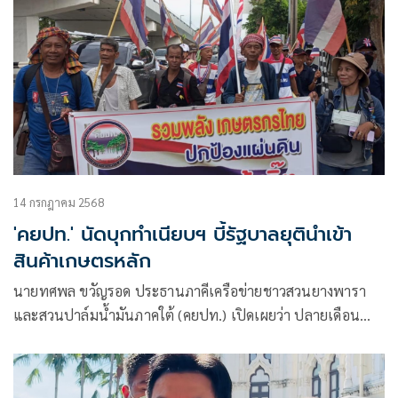
14 กรกฎาคม 2568
'คยปท.' นัดบุกทำเนียบฯ บี้รัฐบาลยุตินำเข้า
สินค้าเกษตรหลัก
นายทศพล ขวัญรอด ประธานภาคีเครือข่ายชาวสวนยางพารา
และสวนปาล์มน้ำมันภาคใต้ (คยปท.) เปิดเผยว่า ปลายเดือน
กรกฎาคม 2568 ( 27 – 28 กค. 68)