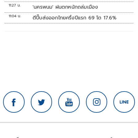
11:27 น.
'นครพนม' ฝนตกหนักถล่มเมือง
11:04 น.
ตีปี๊บส่งออกไทยครึ่งปีแรก 69 โต 17.6%