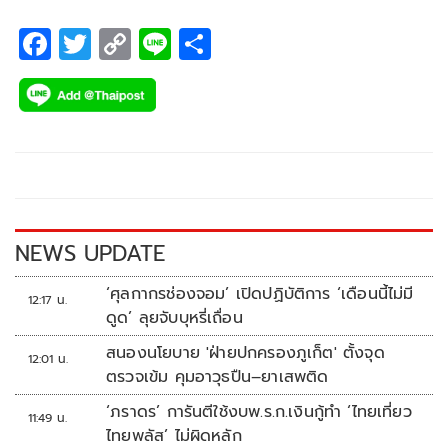
F
T
C
Li
S
ac
wi
o
n
h
e
tt
p
e
ar
b
er
y
e
o
Li
o
n
k
k
NEWS UPDATE
‘ศุลกากรช่องจอม’ เปิดปฏิบัติการ ‘เดือนนี้ไม่มี
12:17 น.
ดูด’ ลุยจับบุหรี่เถื่อน
สนองนโยบาย 'ฝ่ายปกครองภูเก็ต' ตั้งจุด
12:01 น.
ตรวจเข้ม คุมอาวุธปืน–ยาเสพติด
‘ภราดร’ การันตีใช้งบพ.ร.ก.เงินกู้ทำ ‘ไทยเที่ยว
11:49 น.
ไทยพลัส’ ไม่ผิดหลัก