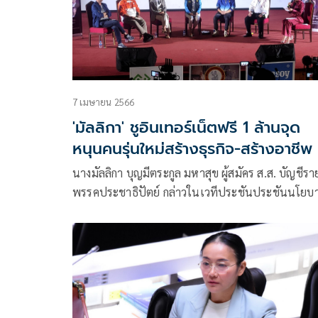
7 เมษายน 2566
'มัลลิกา' ชูอินเทอร์เน็ตฟรี 1 ล้านจุด
หนุนคนรุ่นใหม่สร้างธุรกิจ-สร้างอาชีพ
นางมัลลิกา บุญมีตระกูล มหาสุข ผู้สมัคร ส.ส. บัญชีรายชื่อ
พรรคประชาธิปัตย์ กล่าวในเวทีประชันประชันนโยบ
พรรคการเมือง ที่หอประชุม