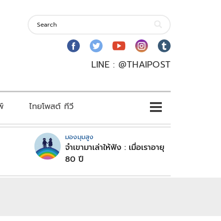
LINE : @THAIPOST
พ์
ไทยโพสต์ ทีวี
มองมุมสูง
จำเขามาเล่าให้ฟัง : เมื่อเราอายุ
80 ปี