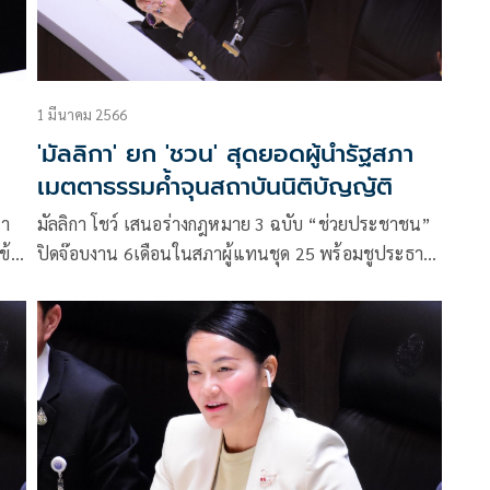
1 มีนาคม 2566
'มัลลิกา' ยก 'ชวน' สุดยอดผู้นำรัฐสภา
เมตตาธรรมค้ำจุนสถาบันนิติบัญญัติ
นา
มัลลิกา โชว์ เสนอร่างกฎหมาย 3 ฉบับ “ช่วยประชาชน”
ข้า
ปิดจ๊อบงาน 6เดือนในสภาผู้แทนชุด 25 พร้อมชูประธาน
“ชวน หลีกภัย” สุดยอดผู้นำรัฐสภา “เมตตาธรรมและ
ค้ำจุน สถาบันนิติบัญญัติ”