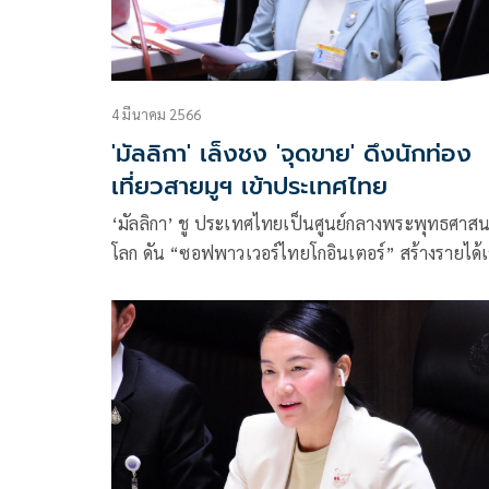
4 มีนาคม 2566
'มัลลิกา' เล็งชง 'จุดขาย' ดึงนักท่อง
เที่ยวสายมูฯ เข้าประเทศไทย
‘มัลลิกา’ ชู ประเทศไทยเป็นศูนย์กลางพระพุทธศาส
โลก ดัน “ซอฟพาวเวอร์ไทยโกอินเตอร์” สร้างรายได้เ
ประเทศ จุดขายดึงนักท่องเที่ยวสายมูเตลู