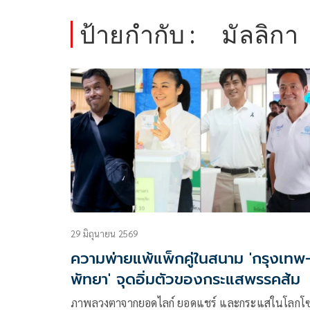
ป้ายกำกับ :
มัลลิกา
29 มิถุนายน 2569
ความพ่ายแพ้แพ็กคู่ในสนาม 'กรุงเทพ
พัทยา' จุดอิ่มตัวของกระแสพรรคส้ม
ภาพลวงตาจากยอดไลก์ ยอดแชร์ และกระแสในโลกโ