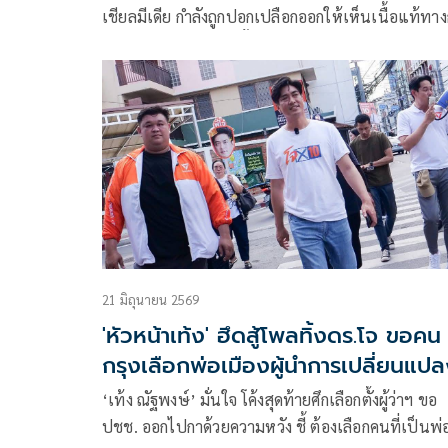
เชียลมีเดีย กำลังถูกปอกเปลือกออกให้เห็นเนื้อแท้ทา
เมืองผ่านผลการเลือกตั้งผู้ว่าราชการกรุงเทพมหานคร
และนายกเมืองพัทยา เมื่อวันที่ 28 มิถุนายนที่ผ่านมา
21 มิถุนายน 2569
'หัวหน้าเท้ง' ฮึดสู้โพลทิ้งดร.โจ ขอคน
กรุงเลือกพ่อเมืองผู้นำการเปลี่ยนแป
‘เท้ง ณัฐพงษ์’ มั่นใจ โค้งสุดท้ายศึกเลือกตั้งผู้ว่าฯ ขอ
ปชช. ออกไปกาด้วยความหวัง ชี้ ต้องเลือกคนที่เป็นพ่