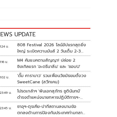
EWS UPDATE
808 Festival 2026 ไลน์อัปแรกสุดยิ่ง
1:24 น.
ใหญ่ ระเบิดความมันส์ 2 วันเต็ม 2-3
ต.ค.นี้
M4 คัมแบคตามสัญญา! ปล่อย 2
1:16 น.
ซิงเกิลแรก 'อะดรีนาลีน' และ 'ชอบU'
'ดั๊ม คาราบาว' รวมเพื่อนวัยมัธยมตั้งวง
1:02 น.
SweetCane (สวีทเคน)
โปรดเกล้าฯ 'พันเอกสุภัทร ชูตินันทน์'
23:49 น.
ดำรงตำแหน่งนายทหารปฏิบัติการฯ-
พระราชทานยศ 'พลตรี'
ซาอุฯ-ตุรเคีย-ปากีสถานลงนามข้อ
23:45 น.
ตกลงด้านการป้องกันประเทศท่ามกลาง