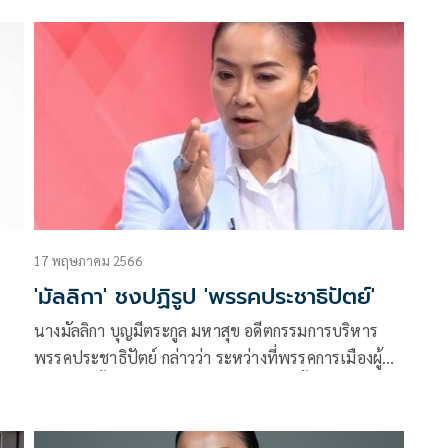
กา’
“สุดจัด” เดินหน้าจัดระเบียบเมือง ปราบทุนเทา
17 พฤษภาคม 2566
ง
'มัลลิกา' ชงปฏิรูป 'พรรคประชาธิปัตย์'
นางมัลลิกา บุญมีตระกูล มหาสุข อดีตกรรมการบริหาร
พรรคประชาธิปัตย์ กล่าวว่า ระหว่างที่พรรคการเมืองผู้
ชนะเลือกตั้งเป็นอันดับ1กำลังพยายามจัดตั้งรัฐบาล และ
พรรคประชาธิปัตย์ไม่ได้อยู่ในสมการนี้โดย
มา