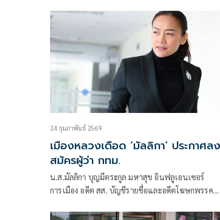
เมืองแห่งการเปลี่ยนแปลง น้อมรับผลโพล หลัง ‘มัลลิ
แซง ‘ชัยวัฒน์’
24 กุมภาพันธ์ 2569
เมืองหลวงเดือด ‘มัลลิกา’ ประกาศล
สมัครผู้ว่า กทม.
น.ส.มัลลิกา บุญมีตระกูล มหาสุข อินฟลูเอนเซอร์
การเมือง อดีต สส. บัญชีรายชื่อและอดีตโฆษกพรรค
ประชาธิปัตย์ เปิดเผยเมื่อวันที่ 23 ก.พ. 2569 ที่ผ่าน
ว่า