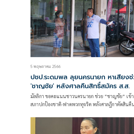
5 พฤษภาคม 2566
ปชป.ระดมพล ลุยนครนายก หาเสียงช
'ชาญชัย' หลังศาลคืนสิทธิ์สมัคร ส.ส.
มัลลิกา ขอคะแนนชาวนครนายก ช่วย “ชาญชัย” เข้า
สภาปกป้องชาติ-ฟาดพวกทุจริต หลังศาลฎีกาตัดสินคื
สิทธิ์ให้เป็นผู้สมัคร ล่าสุดประชาธิปัตย์ “ระดมพลช่วย
สู้”