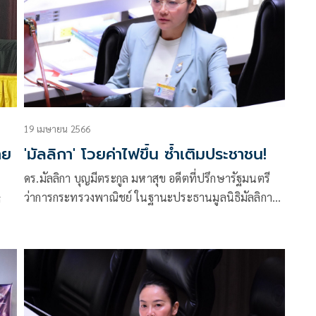
19 เมษายน 2566
าย
'มัลลิกา' โวยค่าไฟขึ้น ซ้ำเติมประชาชน!
ดร.มัลลิกา บุญมีตระกูล มหาสุข อดีตที่ปรึกษารัฐมนตรี
ว่าการกระทรวงพาณิชย์ ในฐานะประธานมูลนิธิมัลลิกา
ร
เพื่อประชาชน กล่าวว่า ได้