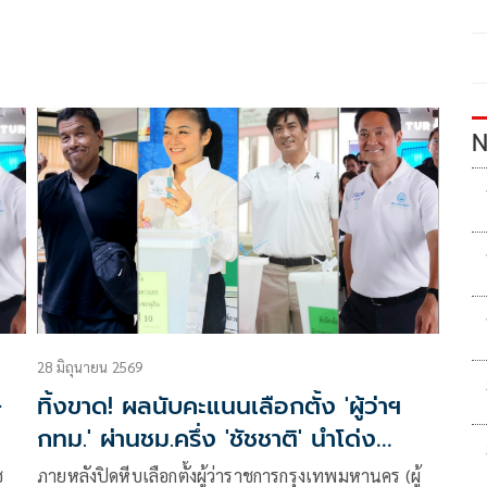
N
28 มิถุนายน 2569
-
ทิ้งขาด! ผลนับคะแนนเลือกตั้ง 'ผู้ว่าฯ
กทม.' ผ่านชม.ครึ่ง 'ชัชชาติ' นำโด่ง
'มัลลิกา' อันดับ 2 เหนือ 'ดร.โจ'
ซ
ภายหลังปิดหีบเลือกตั้งผู้ว่าราชการกรุงเทพมหานคร (ผู้