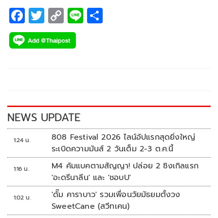
F
T
C
Li
S
ac
wi
o
n
h
e
tt
p
e
ar
b
er
y
e
o
Li
o
n
k
k
NEWS UPDATE
808 Festival 2026 ไลน์อัปแรกสุดยิ่งใหญ่
1:24 น.
ระเบิดความมันส์ 2 วันเต็ม 2-3 ต.ค.นี้
M4 คัมแบคตามสัญญา! ปล่อย 2 ซิงเกิลแรก
1:16 น.
'อะดรีนาลีน' และ 'ชอบU'
'ดั๊ม คาราบาว' รวมเพื่อนวัยมัธยมตั้งวง
1:02 น.
SweetCane (สวีทเคน)