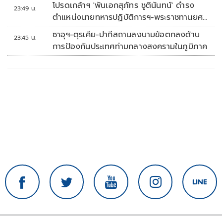
โปรดเกล้าฯ 'พันเอกสุภัทร ชูตินันทน์' ดำรง
23:49 น.
ตำแหน่งนายทหารปฏิบัติการฯ-พระราชทานยศ
'พลตรี'
ซาอุฯ-ตุรเคีย-ปากีสถานลงนามข้อตกลงด้าน
23:45 น.
การป้องกันประเทศท่ามกลางสงครามในภูมิภาค