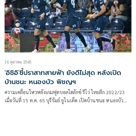
ค่าบัตรผ่านประตูทั้งหมดได้มอบให้กับโรงพยาบาลบุรีรัมย์
16 ตุลาคม 2565
'อิชิอิ'ชี้ปราสาทสายฟ้า ยังดีไม่สุด หลังเปิด
บ้านชนะ หนองบัว พิชญฯ
ความเคลื่อนไหวหลังเกมฟุตบอลไฮลักซ์ รีโว่ ไทยลีก 2022/23
เมื่อวันที่ 15 ต.ค. 65 บุรีรัมย์ ยูไนเต็ด เปิดบ้านชนะ หนองบัว
พิชญ เอฟซี ไปได้ 3-1 ส่งผลให้ ปราสาทสายฟ้า คว้า 3 คะแนน
มีเพิ่มเป็น 23 คะแนน ขยับขึ้นไปครองจ่าฝูงเป็นที่เรียบร้อย