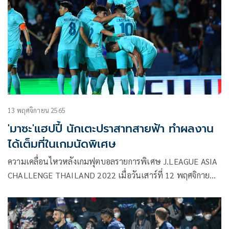
2022/23 ต่อจากการคว้าแชมป์ ไทยลีก 2022/23 และแชมป์รีโว่
คัพ 2022/23
13 พฤศจิกายน 2565
'มาซะ'แฮปปี้ นักเตะปราสาทสายฟ้า ทำผลงาน
ได้เต็มที่ในเกมนัดพิเศษ
ความเคลื่อนไหวหลังเกมฟุตบอลรายการพิเศษ J.LEAGUE ASIA
CHALLENGE THAILAND 2022 เมื่อวันเสาร์ที่ 12 พฤศจิกายน
2565 ณ ช้างอารีนา บุรีรัมย์ ยูไนเต็ด เอาชนะ ฮอกไกโด คอนซา
โดเล ซัปโปโร ไปได้ด้วยสกอร์ 5-2 โดยเกมนี้มีผู้เข้าชม 22,977
คน เก็บค่าผ่านประตูได้ 1,052,030 บาท โดยรายได้จากการเก็บ