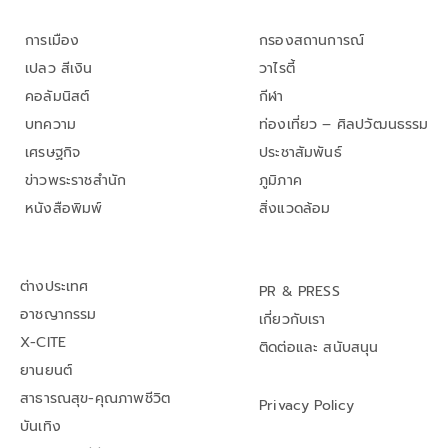
การเมือง
กรองสถานการณ์
เปลว สีเงิน
วาไรตี้
คอลัมนิสต์
กีฬา
บทความ
ท่องเที่ยว – ศิลปวัฒนธรรม
เศรษฐกิจ
ประชาสัมพันธ์
ข่าวพระราชสำนัก
ภูมิภาค
หนังสือพิมพ์
สิ่งแวดล้อม
ต่างประเทศ
PR & PRESS
อาชญากรรม
เกี่ยวกับเรา
X-CITE
ติดต่อและ สนับสนุน
ยานยนต์
สาธารณสุข-คุณภาพชีวิต
Privacy Policy
บันเทิง