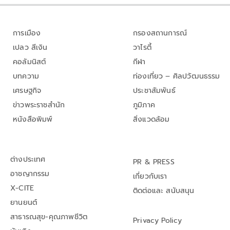
การเมือง
กรองสถานการณ์
เปลว สีเงิน
วาไรตี้
คอลัมนิสต์
กีฬา
บทความ
ท่องเที่ยว – ศิลปวัฒนธรรม
เศรษฐกิจ
ประชาสัมพันธ์
ข่าวพระราชสำนัก
ภูมิภาค
หนังสือพิมพ์
สิ่งแวดล้อม
ต่างประเทศ
PR & PRESS
อาชญากรรม
เกี่ยวกับเรา
X-CITE
ติดต่อและ สนับสนุน
ยานยนต์
สาธารณสุข-คุณภาพชีวิต
Privacy Policy