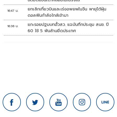
ซัดมติแบนเตาหลอมไม่โปร่งใส
ยกเลิกเที่ยวบินและเร่งอพยพในจีน พายุไต้ฝุ่น
16:47 น.
ดอลฟินกำลังใกล้เข้ามา
แกะรอยปฐมบทฮั้วสว. แฉบันทึกประชุม สนช. ปี
16:38 น.
60 ใช้ 5 พันล้านยึดประเทศ