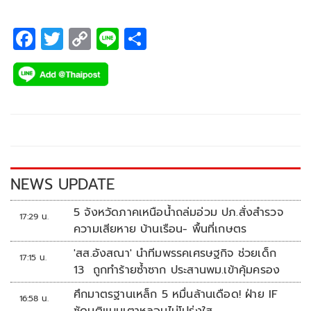
F
T
C
Li
S
ac
wi
o
n
h
e
tt
p
e
ar
b
er
y
e
o
Li
o
n
k
k
NEWS UPDATE
5 จังหวัดภาคเหนือน้ำถล่มอ่วม ปภ.สั่งสำรวจ
17:29 น.
ความเสียหาย บ้านเรือน- พื้นที่เกษตร
'สส.อังสณา' นำทีมพรรคเศรษฐกิจ ช่วยเด็ก
17:15 น.
13 ถูกทำร้ายซ้ำซาก ประสานพม.เข้าคุ้มครอง
ศึกมาตรฐานเหล็ก 5 หมื่นล้านเดือด! ฝ่าย IF
16:58 น.