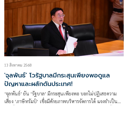
13 สิงหาคม 2568
'จุลพันธ์’ โวรัฐบาลมีกระสุนเพียงพอดูแล
ปัญหาและผลักดันประเทศ!
‘จุลพันธ์’ ยัน ‘รัฐบาล’ มีกระสุนเพียงพอ บอกไม่ปฏิเสธความ
เสี่ยง ‘ภาษีทรัมป์’ เชื่อมีศักยภาพบริหารจัดการได้ แจงจำเป็น
ต้องตั้งงบขาดดุล เพื่อหนุนการเติบโตทางเศรษฐกิจ ย้ำไม่ทิ้งเงิน
ช่วยเหลือเกษตร