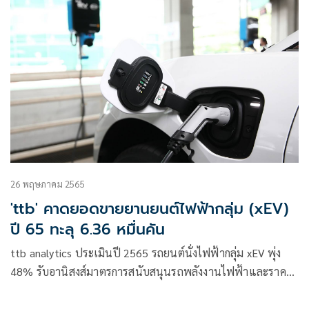
26 พฤษภาคม 2565
'ttb' คาดยอดขายยานยนต์ไฟฟ้ากลุ่ม (xEV)
ปี 65 ทะลุ 6.36 หมื่นคัน
ttb analytics ประเมินปี 2565 รถยนต์นั่งไฟฟ้ากลุ่ม xEV พุ่ง
48% รับอานิสงส์มาตรการสนับสนุนรถพลังงานไฟฟ้าและราคา
น้ำมันแพง แนะธุรกิจเกี่ยวข้องเร่งปรับตัวรับการเปลี่ยนแปลง