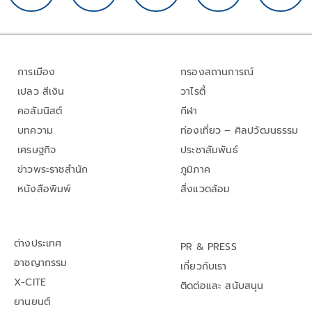
การเมือง
กรองสถานการณ์
เปลว สีเงิน
วาไรตี้
คอลัมนิสต์
กีฬา
บทความ
ท่องเที่ยว – ศิลปวัฒนธรรม
เศรษฐกิจ
ประชาสัมพันธ์
ข่าวพระราชสำนัก
ภูมิภาค
หนังสือพิมพ์
สิ่งแวดล้อม
ต่างประเทศ
PR & PRESS
อาชญากรรม
เกี่ยวกับเรา
X-CITE
ติดต่อและ สนับสนุน
ยานยนต์