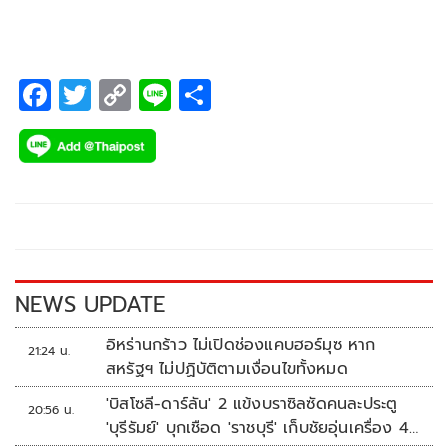
F
T
C
Li
S
ac
wi
o
n
h
e
tt
p
e
ar
b
er
y
e
o
Li
o
n
k
k
NEWS UPDATE
อิหร่านกร้าว ไม่เปิดช่องแคบฮอร์มุซ หาก
21:24 น.
สหรัฐฯ ไม่ปฏิบัติตามเงื่อนไขทั้งหมด
'บิสโซลี-ดาร์ลัน' 2 แข้งบราซิลซัดคนละประตู
20:56 น.
'บุรีรัมย์' บุกเชือด 'ราชบุรี' เก็บชัยอุ่นเครื่อง 4