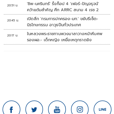
นัดรวด
'ชิพ-นครินทร์' รั้งท็อป 4 'เฟอร์-ปัญจรุจน์'
20:51 น.
คว้าแต้มสำคัญ ศึก ARRC สนาม 4 เรซ 2
เปิดลึก 'กรมการปกครอง-มท.' ขยับรีเซ็ต-
20:45 น.
นิรโทษกรรม อาวุธปืนทั่วประเทศ
ในหลวงพระราชทานพวงมาลาวางหน้าหีบศพ
20:17 น.
รองผอ.- เด็กหญิง เหยื่อเหตุกราดยิง