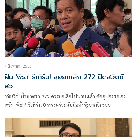
4 สิงหาคม 2566
ฝัน 'พิธา' รีเทิร์น! ลุยยกเลิก 272 ปิดสวิตช์
สว.
‘กัณวีร์’ ย้ำมาตรา 272 ควรยกเลิกไปนานแล้ว ตัดอุปสรรค สว.
หวัง ‘พิธา’ รีเทิร์น 8 พรรคร่วมจับมือตั้งรัฐบาลอีกรอบ