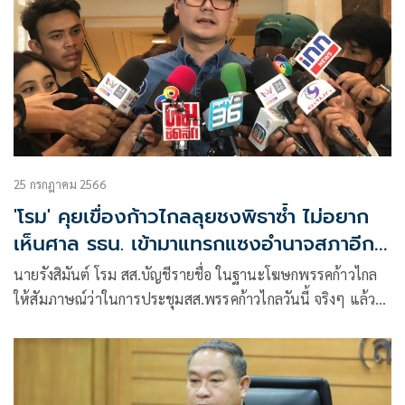
25 กรกฎาคม 2566
'โรม' คุยเขื่องก้าวไกลลุยชงพิธาซ้ำ ไม่อยาก
เห็นศาล รธน. เข้ามาแทรกแซงอำนาจสภาอีก
แล้ว
นายรังสิมันต์ โรม สส.บัญชีรายชื่อ ในฐานะโฆษกพรรคก้าวไกล
ให้สัมภาษณ์ว่าในการประชุมสส.พรรคก้าวไกลวันนี้ จริงๆ แล้ว
ต้องนำไปสู่การเตรียมความพร้อมสำหรับการประชุมสภา แต่เมื่อ
ได้มีการประกาศงดการประชุมสภาแล้วนั้น