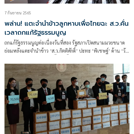
7 กันยายน 2565
พล่าน! แตะจำนำข้าวลูกหาบเพื่อไทยฉะ ส.ว.คั่น
เวลาถกแก้รัฐธรรมนูญ
ถกแก้รัฐธรรมนูญต่อเนื่องวันที่สอง รัฐสภาเปิดสนามมวยขนาด
ย่อมหลังแตะจำนำข้าว ‘ส.ว.กิตติศักดิ์’ ปะทะ ‘พิเชษฐ์’ ด้าน ‘วัน
ชัย’ หนุนแก้มาตรา 272 ชี้ตอนนี้ไม่มีความหมายแล้ว