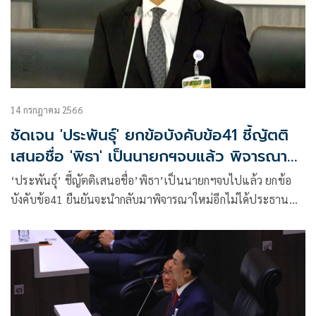
14 กรกฎาคม 2566
ชัดเจน 'ประพันธุ์' ยกข้อบังคับข้อ41 ชี้ญัตติ
เสนอชื่อ 'พิธา' เป็นนายกฯจบแล้ว พิจารณา
ใหม่ไม่ได้
‘ประพันธุ์’ ชี้ญัตติเสนอชื่อ’พิธา’เป็นนายกฯจบไปแล้ว ยกข้อ
บังคับข้อ41 ยืนยันจะนำกลับมาพิจารณาใหม่อีกไม่ได้ประธาน
รัฐสภาไม่มีอำนาจเปิดให้มีการลงคะแนนใหม่เองได้ ต้องให้
สมาชิกรัฐสภารวมกันไม่น้อยกว่ากึ่งหนึ่งเข้าชื่อเสนอเท่านั้น