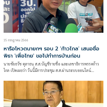
15 กรกฎาคม 2566
หารือโหวตนายกฯ รอบ 2 'ก้าวไกล' เสนอชื่อ
พิธา 'เพื่อไทย' ขอไปทำการบ้านก่อน
นายชัยธวัช ตุลาธน ส.ส.บัญชีรายชื่อ และเลขาธิการพรรคก้าว
ไกล เปิดเผยว่า วันนี้มีการประชุม ส.ส.ผ่านระบบออนไลน์
เป็นการหารือในหลายเรื่องที่ได้พูดคุยกับพรรคเพื่อไทย (พท.)
และแนวทางในการผลักดันเสนอชื่อนายพิธา ลิ้มเจริญรัตน์
หัวหน้าพรรค ก.ก. และแคนดิเดตนายกรัฐมนตรี รวมถึงพูดคุยถึง
สถานการณ์การเมืองปัจจุบัน