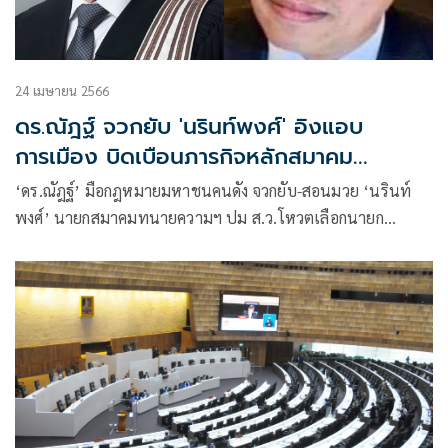
24 เมษายน 2566
ดร.ณัฎฐ์ จวกยับ 'นรินท์พงศ์'​ อิงแอบ
การเมือง บิดเบือนภารกิจหลักสมาคม
ทนายความ
‘ดร.ณัฎฐ์’ มือกฎหมายมหาชนคนดัง จวกยับ-สอนมวย ‘นรินท์
พงศ์’ นายกสมาคมทนายความฯ ปม ส.ว.โหวตเลือกนายก
รัฐมนตรี ยันไม่ใช่ภารกิจหลัก ใช้สมาคมฯ เล่นการเมือง คาดคะเน
ตีปลาหน้าไซ ไม่เหมาะสม