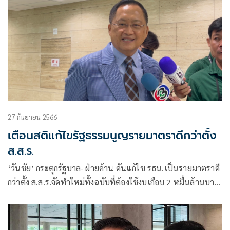
27 กันยายน 2566
เตือนสติแก้ไขรัฐธรรมนูญรายมาตราดีกว่าตั้ง
ส.ส.ร.
‘วันชัย’ กระตุกรัฐบาล- ฝ่ายค้าน ดันแก้ไข รธน.เป็นรายมาตราดี
กว่าตั้ง ส.ส.ร.จัดทำใหม่ทั้งฉบับที่ต้องใช้งบเกือบ 2 หมื่นล้านบาท
แนะคิดให้ดีอะไรเร่งด่วนกว่ากันระหว่างแก้ รธน.กับปัญหา
เศรษฐกิจ