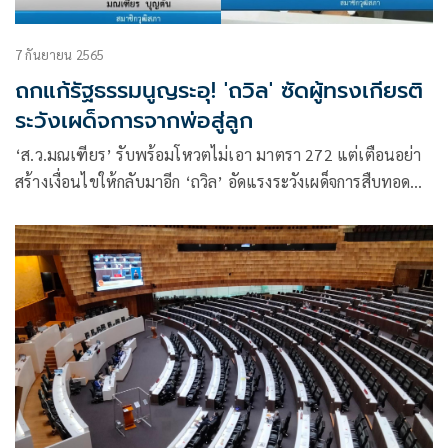
7 กันยายน 2565
ถกแก้รัฐธรรมนูญระอุ! 'ถวิล' ซัดผู้ทรงเกียรติ
ระวังเผด็จการจากพ่อสู่ลูก
‘ส.ว.มณเฑียร’ รับพร้อมโหวตไม่เอา มาตรา 272 แต่เตือนอย่า
สร้างเงื่อนไขให้กลับมาอีก ‘ถวิล’ อัดแรงระวังเผด็จการสืบทอด
อำนาจจากพ่อสู่ลูก ฉะผู้ทรงเกียรติพูดจาและกระทำให้สมคำดัง
กล่าว