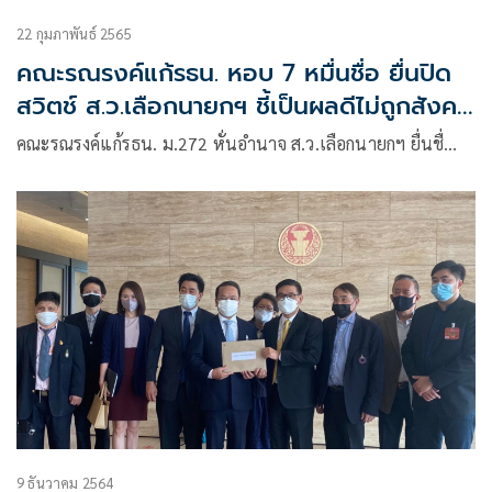
22 กุมภาพันธ์ 2565
คณะรณรงค์แก้รธน. หอบ 7 หมื่นชื่อ ยื่นปิด
สวิตช์ ส.ว.เลือกนายกฯ ชี้เป็นผลดีไม่ถูกสังคม
ตำหนิ
คณะรณรงค์แก้รธน. ม.272 หั่นอำนาจ ส.ว.เลือกนายกฯ ยื่นชื่…
9 ธันวาคม 2564