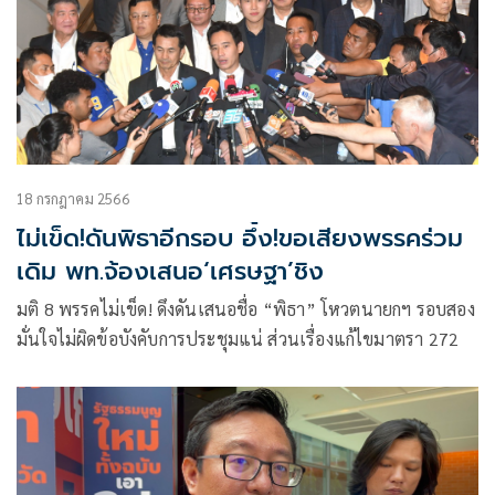
18 กรกฎาคม 2566
ไม่เข็ด!ดันพิธาอีกรอบ อึ้ง!ขอเสียงพรรคร่วม
เดิม พท.จ้องเสนอ‘เศรษฐา’ชิง
มติ 8 พรรคไม่เข็ด! ดึงดันเสนอชื่อ “พิธา” โหวตนายกฯ รอบสอง
มั่นใจไม่ผิดข้อบังคับการประชุมแน่ ส่วนเรื่องแก้ไขมาตรา 272