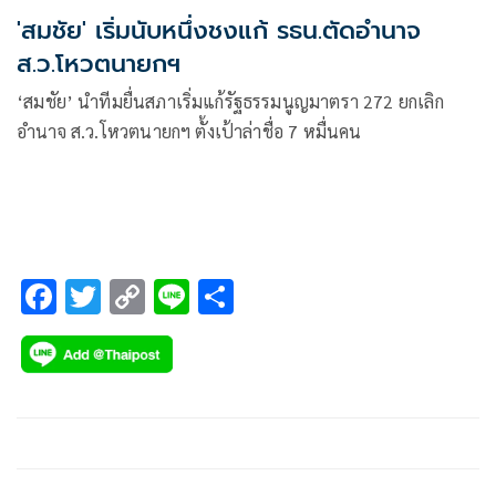
'สมชัย' เริ่มนับหนึ่งชงแก้ รธน.ตัดอำนาจ
ส.ว.โหวตนายกฯ
‘สมชัย’ นำทีมยื่นสภาเริ่มแก้รัฐธรรมนูญมาตรา 272 ยกเลิก
อำนาจ ส.ว.โหวตนายกฯ ตั้งเป้าล่าชื่อ 7 หมื่นคน
F
T
C
Li
S
ac
wi
o
n
h
e
tt
p
e
ar
b
er
y
e
o
Li
o
n