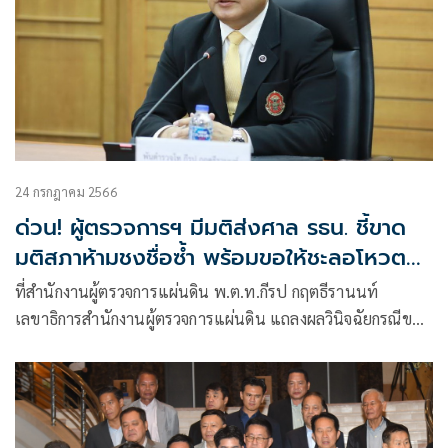
24 กรกฎาคม 2566
ด่วน! ผู้ตรวจการฯ มีมติส่งศาล รธน. ชี้ขาด
มติสภาห้ามชงชื่อซ้ำ พร้อมขอให้ชะลอโหวตนา
ยกฯ
ที่สำนักงาน​ผู้ตรวจการ​แผ่นดิน​ พ.ต.ท.กีรป กฤตธีรานนท์
เลขาธิการ​สำนักงาน​ผู้ตรวจการ​แผ่นดิน​ แถลงผลวินิจฉัยกรณีขอ
ให้ยื่นคำร้องพร้อมความเห็นต่อศาลรัฐธรรมนูญตีความกรณี
รัฐสภาลงมติวินิจฉัยว่าการเสนอชื่อบุคคลให้รัฐสภาเห็นชอบเพื่อ
แต่งตั้ง