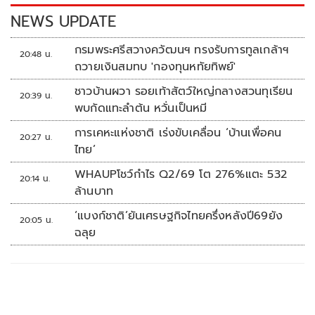
k
k
NEWS UPDATE
กรมพระศรีสวางควัฒนฯ ทรงรับการทูลเกล้าฯ
20:48 น.
ถวายเงินสมทบ 'กองทุนหทัยทิพย์'
ชาวบ้านผวา รอยเท้าสัตว์ใหญ่กลางสวนทุเรียน
20:39 น.
พบกัดแทะลำต้น หวั่นเป็นหมี
การเคหะแห่งชาติ เร่งขับเคลื่อน ‘บ้านเพื่อคน
20:27 น.
ไทย’
WHAUPโชว์กำไร Q2/69 โต 276%แตะ 532
20:14 น.
ล้านบาท
‘แบงก์ชาติ’ยันเศรษฐกิจไทยครึ่งหลังปี69ยัง
20:05 น.
ฉลุย