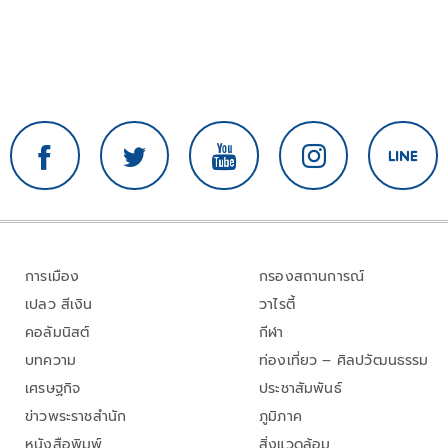
การเมือง
กรองสถานการณ์
เปลว สีเงิน
วาไรตี้
คอลัมนิสต์
กีฬา
บทความ
ท่องเที่ยว – ศิลปวัฒนธรรม
เศรษฐกิจ
ประชาสัมพันธ์
ข่าวพระราชสำนัก
ภูมิภาค
หนังสือพิมพ์
สิ่งแวดล้อม