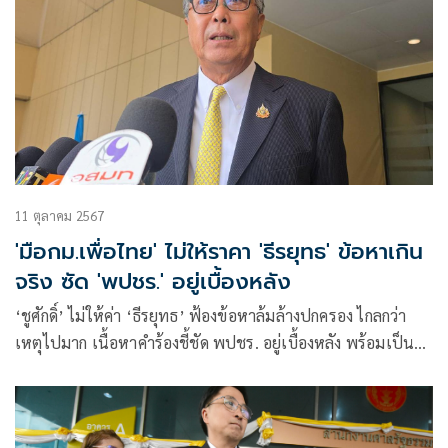
11 ตุลาคม 2567
'มือกม.เพื่อไทย' ไม่ให้ราคา 'ธีรยุทธ' ข้อหาเกิน
จริง ซัด 'พปชร.' อยู่เบื้องหลัง
‘ชูศักดิ์​’ ไม่ให้ค่า ‘ธีร​ยุทธ​’ ฟ้องข้อหาล้มล้างปกครอง ไกลกว่า
เหตุไปมาก เนื้อหาคำร้องชี้ชัด พปชร. อยู่เบื้องหลัง พร้อมเป็น
หัวหน้าทีมแจงศาล