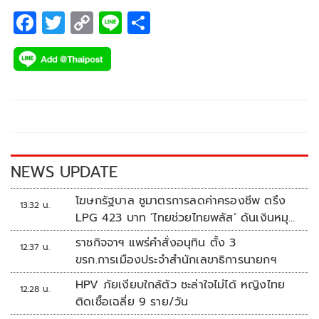
F
T
C
Li
S
ac
wi
o
n
h
e
tt
p
e
ar
b
er
y
e
o
Li
o
n
k
k
NEWS UPDATE
โฆษกรัฐบาล ชูมาตรการลดค่าครองชีพ ตรึง
13:32 น.
LPG 423 บาท ‘ไทยช่วยไทยพลัส’ ดันเงินหมุน
แสนล้าน
ราชกิจจาฯ แพร่คำสั่งอนุทิน ตั้ง 3
12:37 น.
ขรก.การเมืองประจำสำนักเลขาธิการนายกฯ
HPV ภัยเงียบใกล้ตัว ชะล่าใจไม่ได้ หญิงไทย
12:28 น.
ติดเชื้อเฉลี่ย 9 ราย/วัน