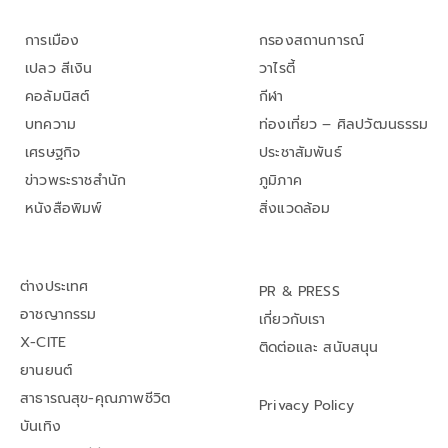
การเมือง
กรองสถานการณ์
เปลว สีเงิน
วาไรตี้
คอลัมนิสต์
กีฬา
บทความ
ท่องเที่ยว – ศิลปวัฒนธรรม
เศรษฐกิจ
ประชาสัมพันธ์
ข่าวพระราชสำนัก
ภูมิภาค
หนังสือพิมพ์
สิ่งแวดล้อม
ต่างประเทศ
PR & PRESS
อาชญากรรม
เกี่ยวกับเรา
X-CITE
ติดต่อและ สนับสนุน
ยานยนต์
สาธารณสุข-คุณภาพชีวิต
Privacy Policy
บันเทิง