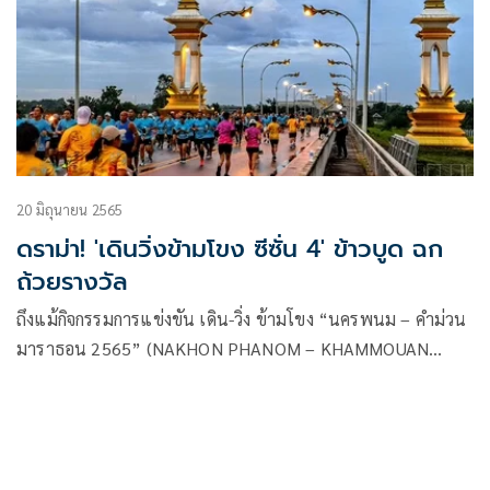
จุฬาลงกรณ์มหาวิทยาลัย และ การวิ่งสะสมระยะ
20 มิถุนายน 2565
ดราม่า! 'เดินวิ่งข้ามโขง ซีซั่น 4' ข้าวบูด ฉก
ถ้วยรางวัล
ถึงแม้กิจกรรมการแข่งขัน เดิน-วิ่ง ข้ามโขง “นครพนม – คำม่วน
มาราธอน 2565” (NAKHON PHANOM – KHAMMOUAN
MARATHON 2022) Season4 เมื่อวันที่ 19 มิถุนายน ได้ผ่านพ้น
ไปแล้วหมาดๆ