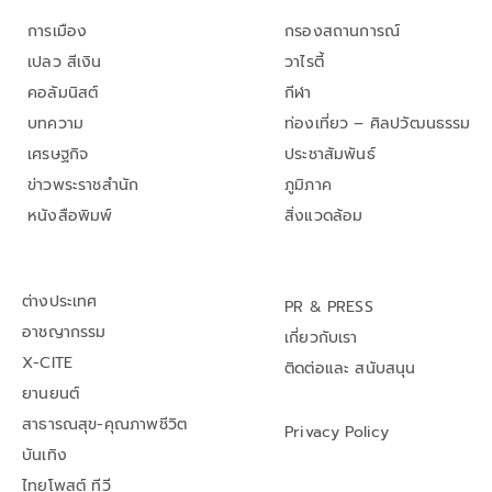
การเมือง
กรองสถานการณ์
เปลว สีเงิน
วาไรตี้
คอลัมนิสต์
กีฬา
บทความ
ท่องเที่ยว – ศิลปวัฒนธรรม
เศรษฐกิจ
ประชาสัมพันธ์
ข่าวพระราชสำนัก
ภูมิภาค
หนังสือพิมพ์
สิ่งแวดล้อม
ต่างประเทศ
PR & PRESS
อาชญากรรม
เกี่ยวกับเรา
X-CITE
ติดต่อและ สนับสนุน
ยานยนต์
สาธารณสุข-คุณภาพชีวิต
Privacy Policy
บันเทิง
ไทยโพสต์ ทีวี