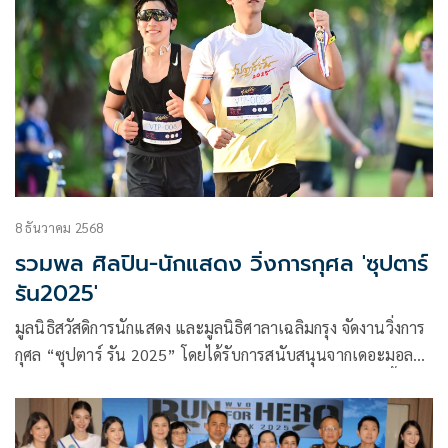
8 ธันวาคม 2568
รวมพล ศิลปิน-นักแสดง วิ่งการกุศล 'ซุปตาร์
รัน2025'
มูลนิธิสวัสดิการนักแสดง และมูลนิธิศาลาเฉลิมกรุง จัดงานวิ่งการ
กุศล “ซุปตาร์ รัน 2025” โดยได้รับการสนับสนุนจากเดอะมอลล์
กรุ๊ป, The EmDistrict, Sport Mall, บริษัท กิฟท์ เฟอร์ทิลิตี้
จำกัด เพื่อเชิญชวนประชาชนร่วมวิ่งออกกำลังกาย พร้อมสมทบ
ทุนสนับสนุนสวัสดิการนักแสดงและช่วยสาธารณกุศล เมื่อวัน