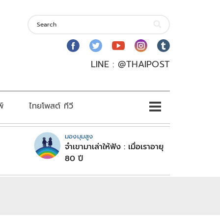
LINE : @THAIPOST
พ์
ไทยโพสต์ ทีวี
มองมุมสูง
จำเขามาเล่าให้ฟัง : เมื่อเราอายุ
80 ปี