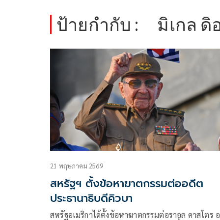
ป้ายกำกับ :
มิเกล ด
21 พฤษภาคม 2569
สหรัฐฯ ตั้งข้อหาฆาตกรรมต่ออดีต
ประธานาธิบดีคิวบา
สหรัฐอเมริกาได้ตั้งข้อหาฆาตกรรมต่อราอูล คาสโตร อ