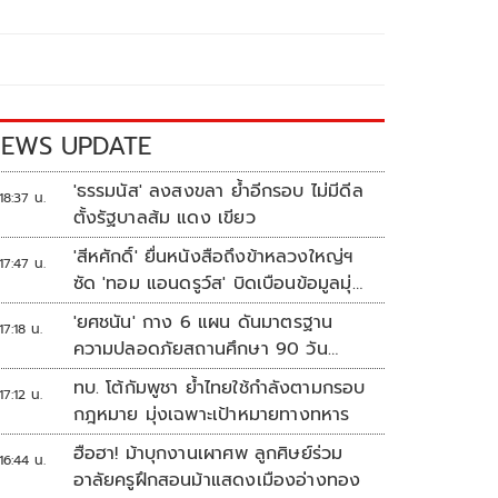
EWS UPDATE
'ธรรมนัส' ลงสงขลา ย้ำอีกรอบ ไม่มีดีล
18:37 น.
ตั้งรัฐบาลส้ม แดง เขียว
'สีหศักดิ์' ยื่นหนังสือถึงข้าหลวงใหญ่ฯ
17:47 น.
ซัด 'ทอม แอนดรูว์ส' บิดเบือนข้อมูลมุ่ง
แสวงหาผลประโยชน์ทางการเมือง
'ยศชนัน' กาง 6 แผน ดันมาตรฐาน
17:18 น.
ความปลอดภัยสถานศึกษา 90 วัน
ป้องกันก่อเหตุรุนแรง
ทบ. โต้กัมพูชา ย้ำไทยใช้กำลังตามกรอบ
17:12 น.
กฎหมาย มุ่งเฉพาะเป้าหมายทางทหาร
ฮือฮา! ม้าบุกงานเผาศพ ลูกศิษย์ร่วม
16:44 น.
อาลัยครูฝึกสอนม้าแสดงเมืองอ่างทอง