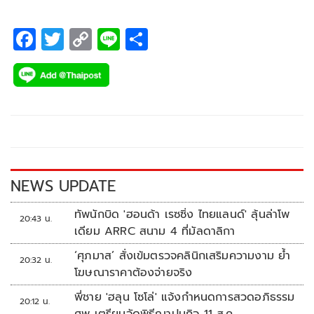
F
T
C
Li
S
ac
wi
o
n
h
e
tt
p
e
ar
b
er
y
e
o
Li
o
n
k
k
NEWS UPDATE
ทัพนักบิด 'ฮอนด้า เรซซิ่ง ไทยแลนด์' ลุ้นล่าโพ
20:43 น.
เดียม ARRC สนาม 4 ที่มัลดาลิกา
‘ศุภมาส’ สั่งเข้มตรวจคลินิกเสริมความงาม ย้ำ
20:32 น.
โฆษณาราคาต้องจ่ายจริง
พี่ชาย 'ฮลุน โซโล่' แจ้งกำหนดการสวดอภิธรรม
20:12 น.