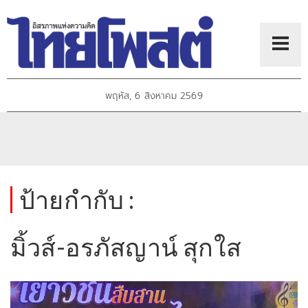
พฤหัส, 6 สิงหาคม 2569
ป้ายกำกับ :
มิ้วส์-อรภัสญาน์ สุกใส