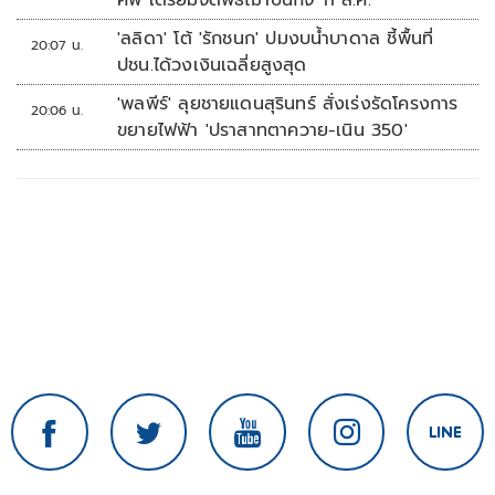
ศพ เตรียมจัดพิธีฌาปนกิจ 11 ส.ค.
'ลลิดา' โต้ 'รักชนก' ปมงบน้ำบาดาล ชี้พื้นที่
20:07 น.
ปชน.ได้วงเงินเฉลี่ยสูงสุด
'พลพีร์' ลุยชายแดนสุรินทร์ สั่งเร่งรัดโครงการ
20:06 น.
ขยายไฟฟ้า 'ปราสาทตาควาย-เนิน 350'