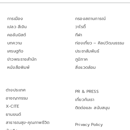
การเมือง
กรองสถานการณ์
เปลว สีเงิน
วาไรตี้
คอลัมนิสต์
กีฬา
บทความ
ท่องเที่ยว – ศิลปวัฒนธรรม
เศรษฐกิจ
ประชาสัมพันธ์
ข่าวพระราชสำนัก
ภูมิภาค
หนังสือพิมพ์
สิ่งแวดล้อม
ต่างประเทศ
PR & PRESS
อาชญากรรม
เกี่ยวกับเรา
X-CITE
ติดต่อและ สนับสนุน
ยานยนต์
สาธารณสุข-คุณภาพชีวิต
Privacy Policy