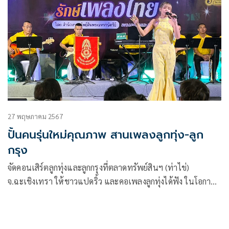
27 พฤษภาคม 2567
ปั้นคนรุ่นใหม่คุณภาพ สานเพลงลูกทุ่ง-ลูก
กรุง
จัดคอนเสิร์ตลูกทุ่งและลูกกรุงที่ตลาดทรัพย์สินฯ (ท่าไข่)
จ.ฉะเชิงเทรา ให้ชาวแปดริ้ว และคอเพลงลูกทุ่งได้ฟัง ในโอกาส
สำนักงานทรัพย์สินพระมหากษัตริย์ร่วมกับโรงมหรสพหลวง
ศาลาเฉลิมกรุง แถลงข่าวจัดการประกวดร้องเพลงลูกทุ่งและลูก
กรุง โครงการ “เยาวชนสืบสานรักษ์เพลงไทย