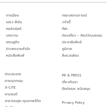
การเมือง
กรองสถานการณ์
เปลว สีเงิน
วาไรตี้
คอลัมนิสต์
กีฬา
บทความ
ท่องเที่ยว – ศิลปวัฒนธรรม
เศรษฐกิจ
ประชาสัมพันธ์
ข่าวพระราชสำนัก
ภูมิภาค
หนังสือพิมพ์
สิ่งแวดล้อม
ต่างประเทศ
PR & PRESS
อาชญากรรม
เกี่ยวกับเรา
X-CITE
ติดต่อและ สนับสนุน
ยานยนต์
สาธารณสุข-คุณภาพชีวิต
Privacy Policy