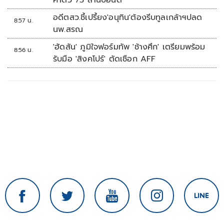
ค่าตัว 75 ล้านปอนด์
อดีตสว.ชี้เปรี้ยง'อนุทิน'ต้องรีบทูลเกล้าฯปลด
8:57 น.
นพ.สรณ
'ฮัดสัน' ภูมิใจฟอร์มทัพ 'ช้างศึก' เตรียมพร้อม
8:56 น.
รับมือ 'สิงคโปร์' ตัดเชือก AFF