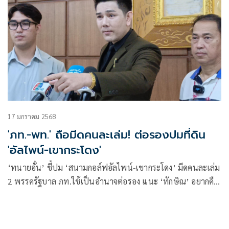
17 มกราคม 2568
'ภท.-พท.' ถือมีดคนละเล่ม! ต่อรองปมที่ดิน
'อัลไพน์-เขากระโดง'
‘ทนายอั๋น’ ชี้ปม ‘สนามกอล์ฟอัลไพน์-เขากระโดง’ มีดคนละเล่ม
2 พรรครัฐบาล ภท.ใช้เป็นอำนาจต่อรอง แนะ ‘ทักษิณ’ อยากคืน
อย่างสง่างาม ต้องพึ่งกฤษฎีกา