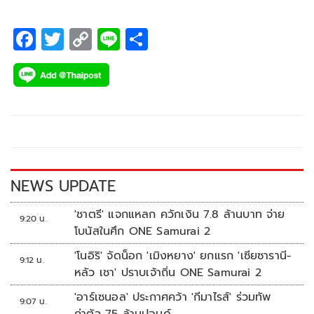
F
T
C
Li
S
ac
wi
o
n
h
e
tt
p
e
ar
b
er
y
e
o
Li
o
n
k
k
NEWS UPDATE
'ชาตรี' แจกแหลก ควักเงิน 7.8 ล้านบาท จ่าย
9:20 น.
โบนัสในศึก ONE Samurai 2
'โนอิริ' จัดน็อก 'เมิงหยาง' ยกแรก 'เซียซารานี-
9:12 น.
หลัว เชา' ปราบเจ้าถิ่น ONE Samurai 2
'อาร์เซนอล' ประกาศคว้า 'กีมาไรส์' ร่วมทัพ
9:07 น.