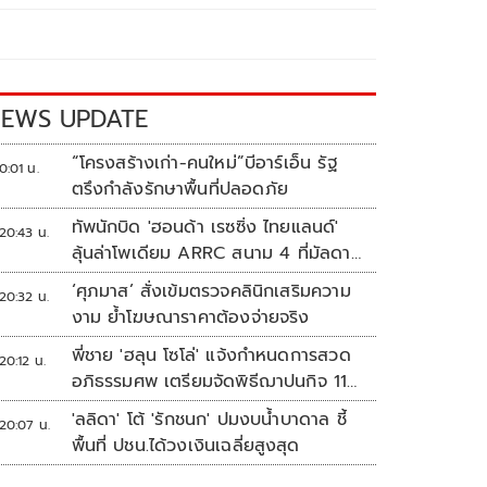
EWS UPDATE
“โครงสร้างเก่า-คนใหม่”บีอาร์เอ็น รัฐ
0:01 น.
ตรึงกำลังรักษาพื้นที่ปลอดภัย
ทัพนักบิด 'ฮอนด้า เรซซิ่ง ไทยแลนด์'
20:43 น.
ลุ้นล่าโพเดียม ARRC สนาม 4 ที่มัลดาลิ
กา
‘ศุภมาส’ สั่งเข้มตรวจคลินิกเสริมความ
20:32 น.
งาม ย้ำโฆษณาราคาต้องจ่ายจริง
พี่ชาย 'ฮลุน โซโล่' แจ้งกำหนดการสวด
20:12 น.
อภิธรรมศพ เตรียมจัดพิธีฌาปนกิจ 11
ส.ค.
'ลลิดา' โต้ 'รักชนก' ปมงบน้ำบาดาล ชี้
20:07 น.
พื้นที่ ปชน.ได้วงเงินเฉลี่ยสูงสุด