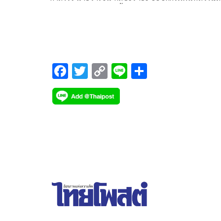
การบินเกษตร โดยมีเนื้อหาของเพลงว่า
F
T
C
Li
S
ac
wi
o
n
h
e
tt
p
e
ar
b
er
y
e
o
Li
o
n
k
k