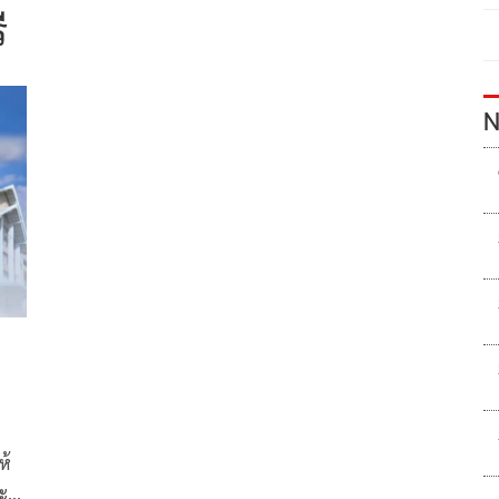
ี
N
ห้
ะ