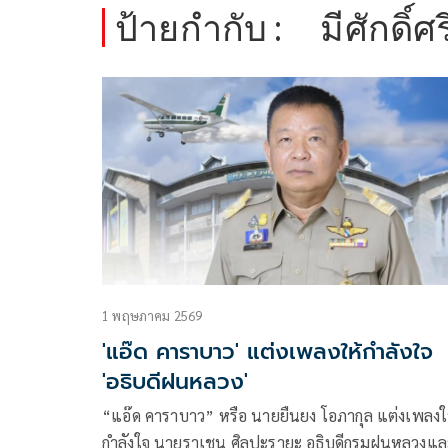
ป้ายกำกับ :
มีศักดิ์ศร
1 พฤษภาคม 2569
'แอ๊ด คาราบาว' แต่งเพลงให้กำลังใจ
'อธิบดีฝนหลวง'
“แอ๊ด คาราบาว” หรือ นายยืนยง โอภากุล แต่งเพลงใ
กำลังใจ นายราเชน ศิลปะรายะ อธิบดีกรมฝนหลวงแล