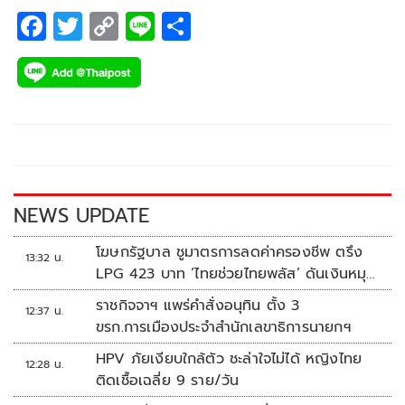
F
T
C
Li
S
ac
wi
o
n
h
e
tt
p
e
ar
b
er
y
e
o
Li
o
n
k
k
NEWS UPDATE
โฆษกรัฐบาล ชูมาตรการลดค่าครองชีพ ตรึง
13:32 น.
LPG 423 บาท ‘ไทยช่วยไทยพลัส’ ดันเงินหมุน
แสนล้าน
ราชกิจจาฯ แพร่คำสั่งอนุทิน ตั้ง 3
12:37 น.
ขรก.การเมืองประจำสำนักเลขาธิการนายกฯ
HPV ภัยเงียบใกล้ตัว ชะล่าใจไม่ได้ หญิงไทย
12:28 น.
ติดเชื้อเฉลี่ย 9 ราย/วัน