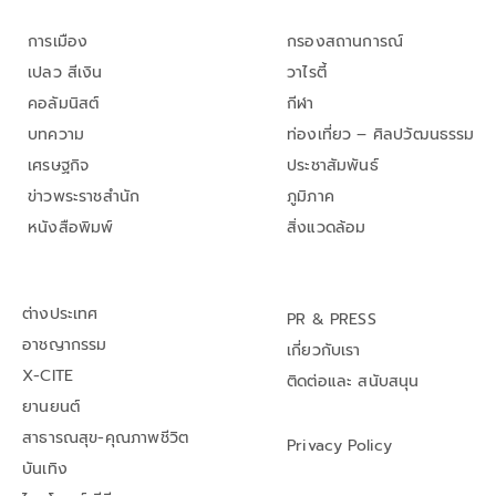
การเมือง
กรองสถานการณ์
เปลว สีเงิน
วาไรตี้
คอลัมนิสต์
กีฬา
บทความ
ท่องเที่ยว – ศิลปวัฒนธรรม
เศรษฐกิจ
ประชาสัมพันธ์
ข่าวพระราชสำนัก
ภูมิภาค
หนังสือพิมพ์
สิ่งแวดล้อม
ต่างประเทศ
PR & PRESS
อาชญากรรม
เกี่ยวกับเรา
X-CITE
ติดต่อและ สนับสนุน
ยานยนต์
สาธารณสุข-คุณภาพชีวิต
Privacy Policy
บันเทิง