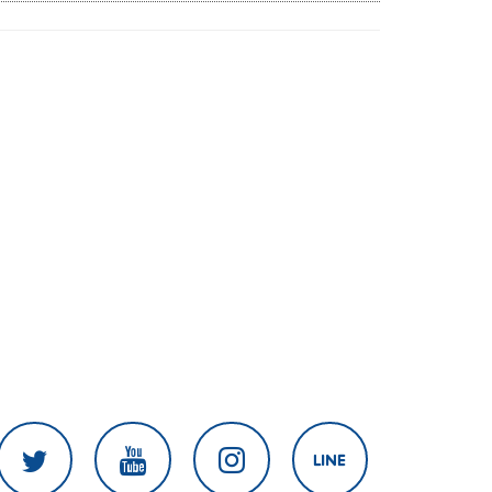
ร้องรัฐสภา-รัฐบาล