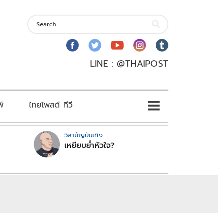
LINE : @THAIPOST
พ์
ไทยโพสต์ ทีวี
วิสามัญบันเทิง
เหยียบย่ำหัวใจ?