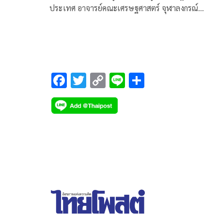
ประเทศ อาจารย์คณะเศรษฐศาสตร์ จุฬาลงกรณ์
มหาวิทยาลัย โพสต์ข้อความบนเฟซบุ๊กว่า เห็นการ
ประชาสัมพันธ์บอร์ดเกมส์ Patani Colonial Territory ท
ได้รับการสนับสนุนจากคณะก้าวหน้า
F
T
C
Li
S
ac
wi
o
n
h
e
tt
p
e
ar
b
er
y
e
o
Li
o
n
k
k