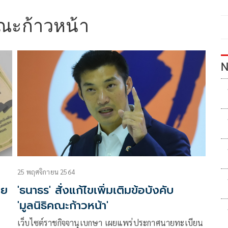
คณะก้าวหน้า
N
25 พฤศจิกายน 2564
าย
'ธนาธร' สั่งแก้ไขเพิ่มเติมข้อบังคับ
'มูลนิธิคณะก้าวหน้า'
ง
เว็บไซต์ราชกิจจานุเบกษา เผยแพร่ประกาศนายทะเบียน