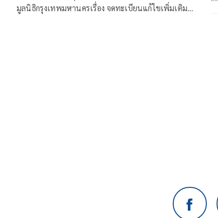
มูลนิธิกรุงเทพมหานครเรื่อง จดทะเบียนแก้ไขเพิ่มเติม
ข้อบังคับของ “มูลนิธิคณะก้าวหน้า”
ี่