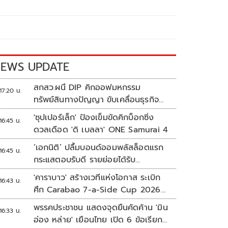
EWS UPDATE
สกสว.ผนึ DIP คิกออฟมหกรรม
17:20 น.
ทรัพย์สินทางปัญญา ขับเคลื่อนธุรกิจ
ไทยสู่อนาคต
'ซุปเปอร์เล็ก' ป้องเข็มขัดคิกบ็อกซิ่ง
16:45 น.
ดวลเดือด 'ดิ เบลลา' ONE Samurai 4
‘เอกนิติ’ ปลื้มบอนด์ออมพลัสล็อตแรก
16:45 น.
กระแสตอบรับดี รายย่อยได้รับ
จัดสรร2.2หมื่นคน เปิดจองรอบใหม่
'คาราบาว' สร้างเวทีแห่งโอกาส ระเบิก
16:43 น.
ก.ย.นี้
ศึก Carabao 7-a-Side Cup 2026
หาแชมป์ดูบอลที่เวมบลีย์
พรรคประชาชน แสดงจุดยืนคัดค้าน 'มิน
16:33 น.
อ่อง หล่าย' เยือนไทย เปิด 6 ข้อเรียก