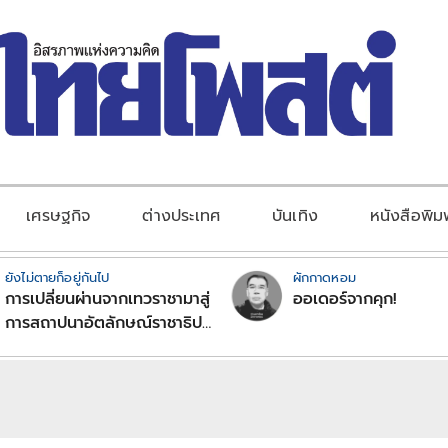
เศรษฐกิจ
ต่างประเทศ
บันเทิง
หนังสือพิม
ยังไม่ตายก็อยู่กันไป
ผักกาดหอม
การเปลี่ยนผ่านจากเทวราชามาสู่
ออเดอร์จากคุก!
การสถาปนาอัตลักษณ์ราชาธิป
ไตยแบบพุทธศาสนาในพระไตร
ปิฏก : สามัญผลสูตรในฐานะ
ทฤษฎีขีดจำกัดของอำนาจรัฐ
เหนือแรงงานและทรัพย์สิน