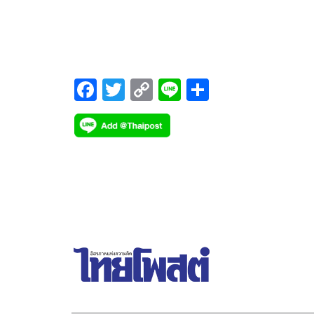
สารกัมมันตรังสีซีเซียม -137สูญหา
F
T
C
Li
S
ac
wi
o
n
h
e
tt
p
e
ar
b
er
y
e
o
Li
o
n
k
k