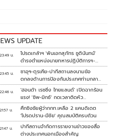
EWS UPDATE
โปรดเกล้าฯ 'พันเอกสุภัทร ชูตินันทน์'
23:49 น.
ดำรงตำแหน่งนายทหารปฏิบัติการฯ-
พระราชทานยศ 'พลตรี'
ซาอุฯ-ตุรเคีย-ปากีสถานลงนามข้อ
23:45 น.
ตกลงด้านการป้องกันประเทศท่ามกลาง
สงครามในภูมิภาค
'ฮอนด้า เรซซิ่ง ไทยแลนด์' เปิดฉากร้อน
22:46 น.
แรง! 'ชิพ-มิกซ์' กดเวลาติดหัว
แถว ARRC สนาม 4 ที่มัลดาลิกา
ศึกชิงชัยผู้ว่ากกท.เหลือ 2 แคนดิเดต
21:57 น.
'โปรดปราน-มีชัย' คุณสมบัติครบถ้วน
ปากีสถานจำกัดการรายงานข่าวของสื่อ
21:47 น.
ต่างประเทศนอกเมืองสำคัญ