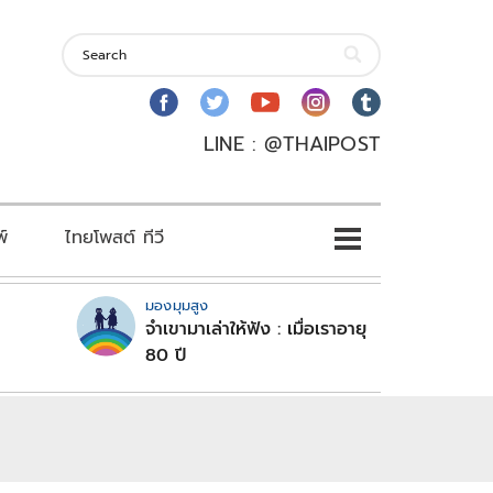
LINE : @THAIPOST
พ์
ไทยโพสต์ ทีวี
มองมุมสูง
จำเขามาเล่าให้ฟัง : เมื่อเราอายุ
80 ปี