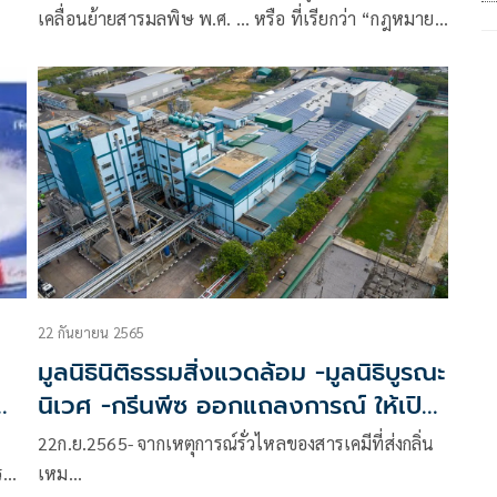
เคลื่อนย้ายสารมลพิษ พ.ศ. … หรือ ที่เรียกว่า “กฎหมาย
PRTR” จ่อคิวเข้าสภาผู้แทนราษฎรเดือนกุมภาพันธ์
2567 ก่อนหน้านี้ หลากหลายองค์กรทั้งพรรคการเมือง
และภาคประชาชนต่างพยายามขับเคลื่อนกฎหมาย
PRTR ในแบบฉบับของแต่ละส่วนมาอย่างต่อเนื่อง นำมา
สู่การเปิดเวทีเสวนา “สิทธิในการอยู่ในสิ่งแวดล้อมที่ดี
22 กันยายน 2565
มูลนิธินิติธรรมสิ่งแวดล้อม -มูลนิธิบูรณะ
นิเวศ -กรีนพีซ ออกแถลงการณ์ ให้เปิด
เผยชนิดสารเคมีที่รั่วไหล
22ก.ย.2565- จากเหตุการณ์รั่วไหลของสารเคมีที่ส่งกลิ่น
รณี
เหม…