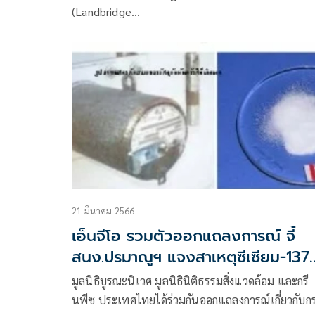
(Landbridge…
21 มีนาคม 2566
เอ็นจีโอ รวมตัวออกแถลงการณ์ จี้
สนง.ปรมาณูฯ แจงสาเหตุซีเซียม-137
หาย ที่ผ่านมากำกวม ไม่เคลียร์
มูลนิธิบูรณะนิเวศ มูลนิธินิติธรรมสิ่งแวดล้อม และกรี
นพีซ ประเทศไทยได้ร่วมกันออกแถลงการณ์เกี่ยวกับก