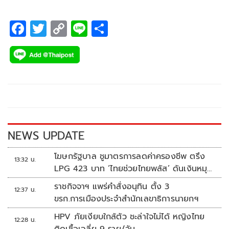
F
T
C
Li
S
ac
wi
o
n
h
e
tt
p
e
ar
b
er
y
e
o
Li
o
n
k
k
NEWS UPDATE
โฆษกรัฐบาล ชูมาตรการลดค่าครองชีพ ตรึง
13:32 น.
LPG 423 บาท ‘ไทยช่วยไทยพลัส’ ดันเงินหมุน
แสนล้าน
ราชกิจจาฯ แพร่คำสั่งอนุทิน ตั้ง 3
12:37 น.
ขรก.การเมืองประจำสำนักเลขาธิการนายกฯ
HPV ภัยเงียบใกล้ตัว ชะล่าใจไม่ได้ หญิงไทย
12:28 น.