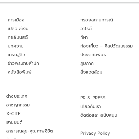
การเมือง
กรองสถานการณ์
เปลว สีเงิน
วาไรตี้
คอลัมนิสต์
กีฬา
บทความ
ท่องเที่ยว – ศิลปวัฒนธรรม
เศรษฐกิจ
ประชาสัมพันธ์
ข่าวพระราชสำนัก
ภูมิภาค
หนังสือพิมพ์
สิ่งแวดล้อม
ต่างประเทศ
PR & PRESS
อาชญากรรม
เกี่ยวกับเรา
X-CITE
ติดต่อและ สนับสนุน
ยานยนต์
สาธารณสุข-คุณภาพชีวิต
Privacy Policy