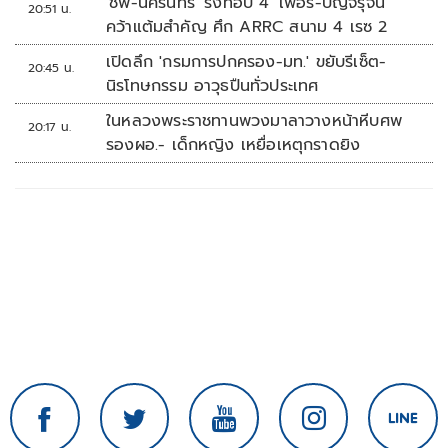
'ชิพ-นครินทร์' รั้งท็อป 4 'เฟอร์-ปัญจรุจน์'
20:51 น.
คว้าแต้มสำคัญ ศึก ARRC สนาม 4 เรซ 2
เปิดลึก 'กรมการปกครอง-มท.' ขยับรีเซ็ต-
20:45 น.
นิรโทษกรรม อาวุธปืนทั่วประเทศ
ในหลวงพระราชทานพวงมาลาวางหน้าหีบศพ
20:17 น.
รองผอ.- เด็กหญิง เหยื่อเหตุกราดยิง