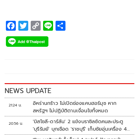
สารสนเทศเครือข่ายไทยจัด
F
T
C
Li
S
ac
wi
o
n
h
e
tt
p
e
ar
b
er
y
e
o
Li
o
n
k
k
NEWS UPDATE
อิหร่านกร้าว ไม่เปิดช่องแคบฮอร์มุซ หาก
21:24 น.
สหรัฐฯ ไม่ปฏิบัติตามเงื่อนไขทั้งหมด
'บิสโซลี-ดาร์ลัน' 2 แข้งบราซิลซัดคนละประตู
20:56 น.
'บุรีรัมย์' บุกเชือด 'ราชบุรี' เก็บชัยอุ่นเครื่อง 4
นัดรวด