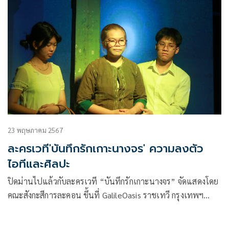
23 พฤษภาคม 2567
ละครเวที'บันทึกรักเกาะนางจร' ความลงตัว
ไอทีและศิลปะ
ปิดม่านไปแล้วกับละครเวที “บันทึกรักเกาะนางจร” จัดแสดงโดย
คณะสังกะสีการละคอน ขึ้นที่ GalileOasis ราชเทวี กรุงเทพฯ
ระหว่างวันที่ 17 – 19 พ.ค. 2567 ที่ผ่านมา เป็นหนึ่งใน
กิจกรรม “เชื่อมวัยด้วยไอที” ที่ศูนย์การเรียนรู้มูลนิธิศูนย์