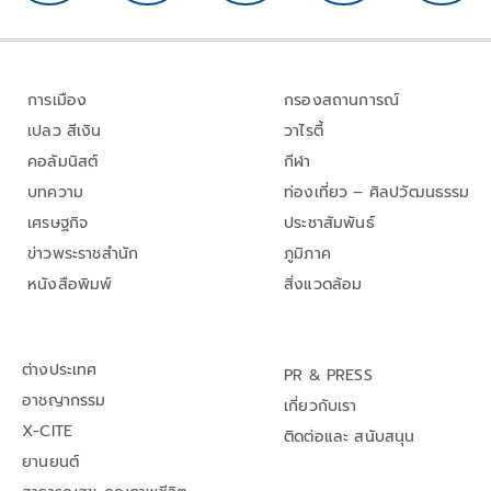
การเมือง
กรองสถานการณ์
เปลว สีเงิน
วาไรตี้
คอลัมนิสต์
กีฬา
บทความ
ท่องเที่ยว – ศิลปวัฒนธรรม
เศรษฐกิจ
ประชาสัมพันธ์
ข่าวพระราชสำนัก
ภูมิภาค
หนังสือพิมพ์
สิ่งแวดล้อม
ต่างประเทศ
PR & PRESS
อาชญากรรม
เกี่ยวกับเรา
X-CITE
ติดต่อและ สนับสนุน
ยานยนต์