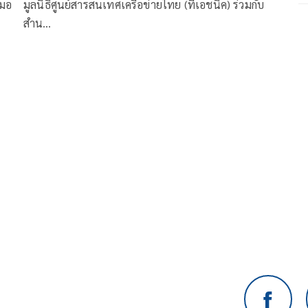
ง
link กับปลอดภัยไซเบอร์
ีมอ
มูลนิธิศูนย์สารสนเทศเครือข่ายไทย (ทีเอชนิค) ร่วมกับ
สำน…