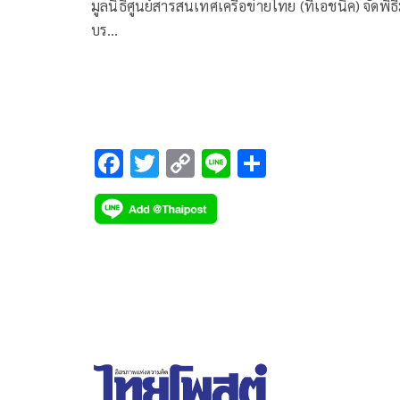
เป็นแหล่งข้อมูลการเรียนรู้ดิจิทัล สร้า
มูลนิธิศูนย์สารสนเทศเครือข่ายไทย (ทีเอชนิค) จัดพิธ
ชุมชนครูออนไลน์
บร…
F
T
C
Li
S
ac
wi
o
n
h
e
tt
p
e
ar
b
er
y
e
o
Li
o
n
k
k