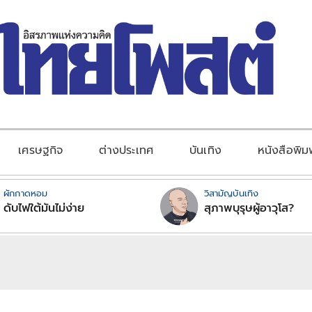
เศรษฐกิจ
ต่างประเทศ
บันเทิง
หนังสือพิม
ผักกาดหอม
วิสามัญบันเทิง
ดับไฟใต้มันไม่ง่าย
สุภาพบุรุษผู้อาวุโส?