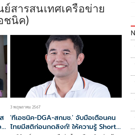
ศูนย์สารสนเทศเครือข่าย
เอชนิค)
N
3 พฤษภาคม 2567
าส
'ทีเอชนิค-DGA-สกมช.' จับมือเตือนคน
อง
ไทยมีสติก่อนกดลิงก์! ให้ความรู้ Short