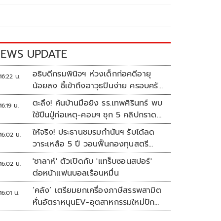
EWS UPDATE
อธิบดีกรมพินิจฯ ห่วงเด็กก่อคดีอายุ
16:22 น.
น้อยลง ชี้เข้าถึงอาวุธปืนง่าย ครอบครัว
แตกแยกเป็นชนวนสำคัญ
ตะลึง! ค้นบ้านมือยิง รร.เทพศิรินทร์ พบ
16:19 น.
ใช้ปืนปู่ก่อเหตุ-คอมฯ ซุก 5 คลิปกราด
ยิง
ให้จริง! ประธานชมรมกำนันฯ รับได้ลด
16:02 น.
วาระเหลือ 5 ปี วอนฟื้นกองทุนสตรี
อำเภอละล้าน
'ซาลาห์' ตัวเปิดกับ 'แทร็บซอนสปอร์'
16:02 น.
ต่อหน้าแฟนบอลเรือนหมื่น
‘คลัง’ เตรียมยกเครื่องภาษีสรรพสามิต
16:01 น.
หั่นอัตราหนุนEV-อุตสาหกรรมใหม่ปัก
หมุดไทย