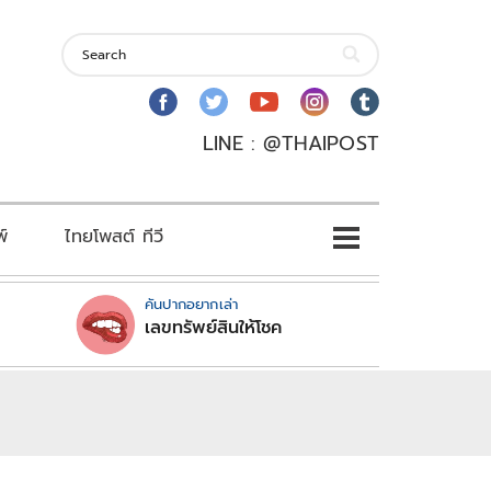
LINE : @THAIPOST
พ์
ไทยโพสต์ ทีวี
คันปากอยากเล่า
เลขทรัพย์สินให้โชค