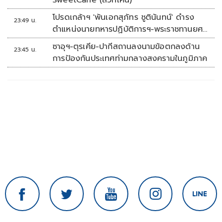
SweetCane (สวีทเคน)
โปรดเกล้าฯ 'พันเอกสุภัทร ชูตินันทน์' ดำรง
23:49 น.
ตำแหน่งนายทหารปฏิบัติการฯ-พระราชทานยศ
'พลตรี'
ซาอุฯ-ตุรเคีย-ปากีสถานลงนามข้อตกลงด้าน
23:45 น.
การป้องกันประเทศท่ามกลางสงครามในภูมิภาค