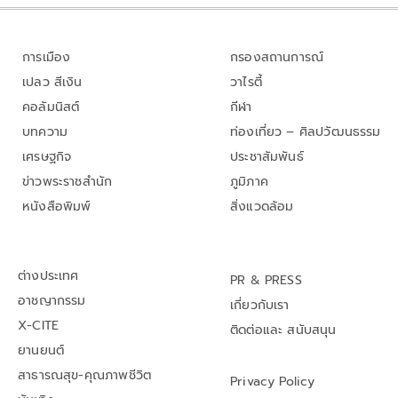
การเมือง
กรองสถานการณ์
เปลว สีเงิน
วาไรตี้
คอลัมนิสต์
กีฬา
บทความ
ท่องเที่ยว – ศิลปวัฒนธรรม
เศรษฐกิจ
ประชาสัมพันธ์
ข่าวพระราชสำนัก
ภูมิภาค
หนังสือพิมพ์
สิ่งแวดล้อม
ต่างประเทศ
PR & PRESS
อาชญากรรม
เกี่ยวกับเรา
X-CITE
ติดต่อและ สนับสนุน
ยานยนต์
สาธารณสุข-คุณภาพชีวิต
Privacy Policy