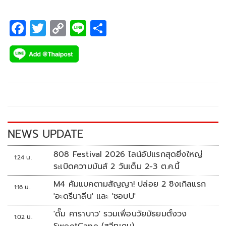
F
T
C
Li
S
ac
wi
o
n
h
e
tt
p
e
ar
b
er
y
e
o
Li
o
n
k
k
NEWS UPDATE
808 Festival 2026 ไลน์อัปแรกสุดยิ่งใหญ่
1:24 น.
ระเบิดความมันส์ 2 วันเต็ม 2-3 ต.ค.นี้
M4 คัมแบคตามสัญญา! ปล่อย 2 ซิงเกิลแรก
1:16 น.
'อะดรีนาลีน' และ 'ชอบU'
'ดั๊ม คาราบาว' รวมเพื่อนวัยมัธยมตั้งวง
1:02 น.