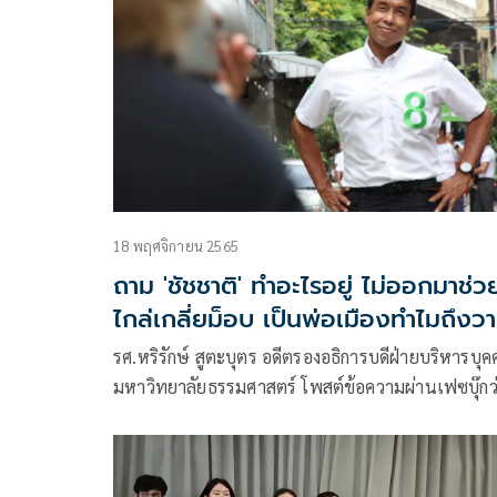
18 พฤศจิกายน 2565
ถาม 'ชัชชาติ' ทำอะไรอยู่ ไม่ออกมาช่ว
ไกล่เกลี่ยม็อบ เป็นพ่อเมืองทำไมถึงว
เฉย
รศ.หริรักษ์ สูตะบุตร อดีตรองอธิการบดีฝ่ายบริหารบุค
มหาวิทยาลัยธรรมศาสตร์ โพสต์ข้อความผ่านเฟซบุ๊กว
เขียนไว้ล่วงหน้าแล้วว่า จะไม่แปลกใจหากม็อบพยาย
ยั่วยุให้ตำรวจควบคุมฝูงชนใช้ความรุนแรง และก็ไม่
ใจที่มีการขยายผลกันอย่างสุดเหวี่ยง