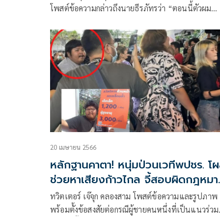
โพสต์ข้อความกล่าวถึงนายธีรภัทรว่า “ตอนนี้ตัวผม
ตกงาน รถโดนยึด ไม่มีเงินติดตัวเลยสักบาท งานก็หาไ
ได้” แก็ป ธีรภัทร เพิ่งได้ประกันในวันที่ 24 ต.ค. 66
20 เมษายน 2566
หลักฐานคาตา! หนุ่มป่วนเวทีพปชร. โผ
ช่วยหาเสียงก้าวไกล จี้สอบผิดกฎหมา
หรือไม่
ทวิตเตอร์ เจ๊จุก คลองสาม โพสต์ข้อความและรูปภาพ
พร้อมตั้งข้อสงสัยต่อกรณีผู้ชายคนหนึ่งที่เป็นแนวร่วม