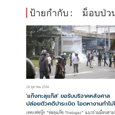
ป้ายกำกับ :
ม็อบป่ว
26 ตุลาคม 2566
'แก๊งทะลุแก๊ส' ขอรับบริจาคหลังศาล
ปล่อยตัวคดีปาระเบิด โอดหางานทำไม่ไ
ไม่มีเงินเลย
เพจเฟซบุ๊ก “ทะลุแก๊ซ-Thalugaz” แนวร่วมม็อบสามน