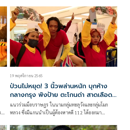
ชา
พรรคพลังประชารัฐ อาทิ นางนฤมล ภิญโญสินวัฒน์ นาย
ร
ชัยวุฒิ ธนาคมานุสรณ์ นายสกลธี ภัททิยกุล
ุ
ัน
19 พฤศจิกายน 2565
ป่วนไม่หยุด! 3 นิ้วพล่านหนัก บุกห้าง
กลางกรุง พังป้าย ตะโกนด่า สาดเลือด
หมู
แนวร่วมม็อบราษฎร ในนามกลุ่มทะลุวังและกลุ่มโมก
 รวม
หลวง​ ซึ่งมีแกนนำเป็นผู้ต้องหาคดี 112 ได้ออกมา
ลุ่ม
เคลื่อนไหวประณามการใช้ความรุนแรงของเจ้าหน้าที่
ควบคุมฝูงชนสกัดกั้นม็อบหยุดเอเปก จนมีผู้บาดเจ็บเมื่อ