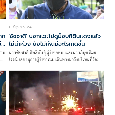
18 มิถุนายน 2565
าก
'ชัชชาติ' บอกแวะไปดูม็อบที่ดินแดงแล้ว
่
ไม่น่าห่วง ยังไม่เห็นมีอะไรเกิดขึ้น
สาม
นายชัชชาติ สิทธิพันธุ์ ผู้ว่าฯกทม. และนายภิมุข สิมะ
เนิน
โรจน์ เลขานุการผู้ว่าฯกทม. เดินทางมาถึงบริเวณที่จัดงาน
ดนตรีในสวน จัดโดยกรมดุริยางค์กองทัพบก และมี
ประชาชนเข้ามาขอถ่ายภาพตลอดทางเดินไปชมการ
แสดงดนตรี