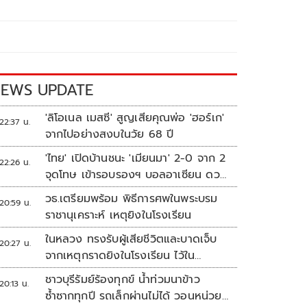
EWS UPDATE
'ลิโอเนล เมสซี' สูญเสียคุณพ่อ 'ฮอร์เก'
22:37 น.
จากไปอย่างสงบในวัย 68 ปี
'ไทย' เปิดบ้านชนะ 'เมียนมา' 2-0 จาก 2
22:26 น.
จุดโทษ เข้ารอบรองฯ บอลอาเซียน ดวล
'สิงคโปร์'
วธ.เตรียมพร้อม พิธีการศพในพระบรม
20:59 น.
ราชานุเคราะห์ เหตุยิงในโรงเรียน
ในหลวง ทรงรับผู้เสียชีวิตและบาดเจ็บ
20:27 น.
จากเหตุกราดยิงในโรงเรียน ไว้ใน
พระบรมราชานุเคราะห์
ชาวบุรีรัมย์ร้องทุกข์ น้ำท่วมนาข้าว
20:13 น.
ซ้ำซากทุกปี รถเล็กผ่านไม่ได้ วอนหน่วย