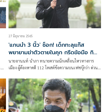
27 มิถุนายน 2565
'แกนนำ 3 นิ้ว' ช็อก! เด็กทะลุแก๊ส
พยายามฆ่าตัวตายในคุก กรีดข้อมือ กิน
ยาพารา 60 เม็ด
นายอานนท์ นำภา ทนายความนักเคลื่อนไหวทางการ
น
เมือง ผู้ต้องหาคดี 112 โพสต์ข้อความบนเฟซบุ๊กว่า ด่วน
!!! ผู้ต้องขังการเมืองทะลุแก๊ส ฆ่าตัวตายในคุก
า