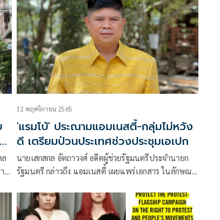
วันที่ 18 พ.ย.65 โดยผู้ชุมนุมจำนวนหลักสิบได้สวมเสื้อสี
แดง​
12 พฤศจิกายน 2565
ย
'แรมโบ้' ประณามแอมเนสตี้-กลุ่มไม่หวัง
าง
ดี เตรียมป่วนประเทศช่วงประชุมเอเปก
คล
นายเสกสกล อัตถาวงศ์ อดีตผู้ช่วยรัฐมนตรีประจำนายก
่า
รัฐมนตรี กล่าวถึง แอมเนสตี้ เผยแพร่เอกสาร ในลักษณะ
าม
มีเป้าประสงค์ในการเคลื่อนไหวคัดค้านขัดขวางการ
แปลก
ประชุม APEC2022 และ เครือข่ายราษฎร ประกาศ
เตรียมก่อม็อบประท้วงคู่ขนาน