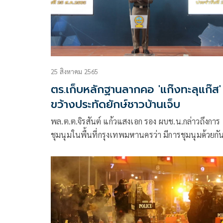
25 สิงหาคม 2565
ตร.เก็บหลักฐานลากคอ 'แก๊งทะลุแก๊ส'
ขว้างประทัดยักษ์ชาวบ้านเจ็บ
พล.ต.ต.จิรสันต์ แก้วแสงเอก รอง ผบช.น.กล่าวถึงการ
ชุมนุมในพื้นที่กรุงเทพมหานครว่า มีการชุมนุมด้วยกั
จำนวน 5 กลุ่ม 1. กลุ่มสภาประชาชนแห่งชาติสภา
ประชาชนแห่งโลก บริเวณหน้าสถานทูตรัสเซีย
2.กลุ่มWe Volunteer (WEVO) บริเวณสะพานลอยหน้
สำนักงานอัยการสูงสุด เวลา 17.00 น.