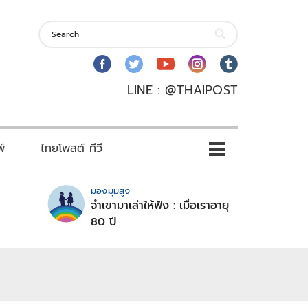
LINE : @THAIPOST
พ์
ไทยโพสต์ ทีวี
มองมุมสูง
จำเขามาเล่าให้ฟัง : เมื่อเราอายุ
80 ปี