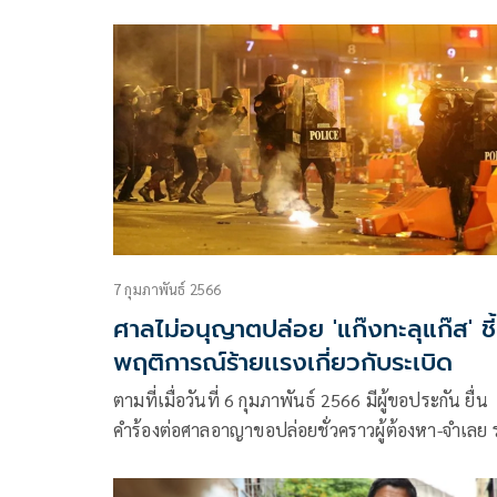
ม็อบ 3 นิ้วบุกป่วนเวทีปราศรัยหาเสียงพรรคพลังประ
รัฐ นำโดย ทานตะวัน ตัวตุลานนท์ หรือ ตะวัน และ อ
วรรณ ภู่พงษ์ หรือ แบม ผู้ต้องหาคดี ม.112 ซึ่งเกิดเหต
ชุลมุนและชกต่อยเจ้าหน้าที่รักษาความปลอดภัย เมื่อว
ที่ 1 เมษายน 2566
7 กุมภาพันธ์ 2566
ศาลไม่อนุญาตปล่อย 'แก๊งทะลุแก๊ส' ชี้
พฤติการณ์ร้ายเเรงเกี่ยวกับระเบิด
ตามที่เมื่อวันที่ 6 กุมภาพันธ์ 2566 มีผู้ขอประกัน ยื่น
คำร้องต่อศาลอาญาขอปล่อยชั่วคราวผู้ต้องหา-จำเลย
8 ราย ซึ่งเป็นคดีวัตถุระเบิด-เเละชุมนุมทางการเมือง ก
ทะลุเเก๊ส โดยวันนี้ศาลอาญามีคำสั่งดังนี้