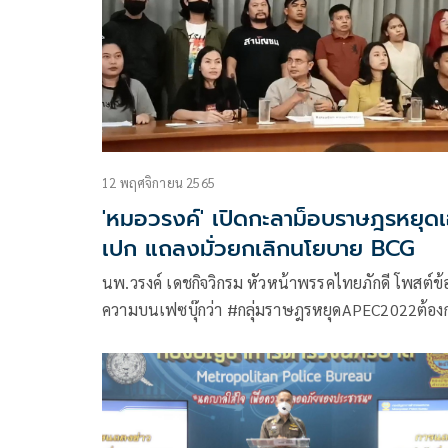
12 พฤศจิกายน 2565
'หมอวรงค์' เปิดกะลาม็อบราษฎรหยุด
เปก แถลงมั่วยกเลิกนโยบาย BCG
นพ.วรงค์ เดชกิจวิกรม หัวหน้าพรรคไทยภักดี โพสต์ข้
ความบนเฟซบุ๊กว่า #กลุ่มราษฎรหยุดAPEC2022ต้อง
ไปอ่านหนังสือ สิ่งน่าอายของกลุ่มราษฎรหยุด
APEC2022 คือต้องการให้ยกเลิก BCG Economy อ้างว
เอื้อนายทุน การแถลงเนื้อหาแบบนี้ คงแนะนำ ต้องกล
ไปอ่านหนังสือใหม่