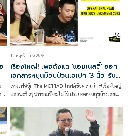
12 พฤศจิกายน 2565
เอ
เรื่องใหญ่! เพจดังแฉ 'แอมเนสตี้' ออก
เอกสารหนุนม็อบป่วนเอเปก '3 นิ้ว' รับ
ลูกทันควัน
อ
เพจเฟซบุ๊ก The METTAD โพสต์ข้อความว่า #เรื่องใหญ่
กลับ
แล้วนะวิ สรุปพวกมรึงจะไม่ให้ประเทศสงบสุขบ้างเลยเลย
ใช่ไหม? ได้! งั้นเดี๋ยวจัดให้ หลังจากเก็บมือเก็บเท้า เจี๋ยม
่า
เจี๊ยมมาพักใหญ่ จนกระแสไล่แอมเนสตี้เริ่มซาลง นั่นล่ะ
ับ
ฮะ คุณผู้ชม มันก็มากวนตีนเราอีกครั้ง