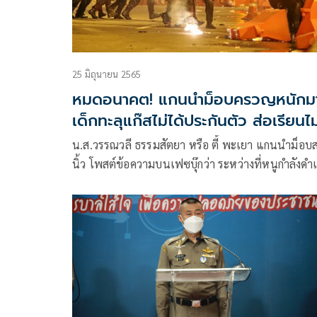
25 มิถุนายน 2565
หมดอนาคต! แกนนำม็อบครวญหนักม
เด็กทะลุแก๊สไม่ได้ประกันตัว ส่อเรียนไม
จบ
น.ส.วรรณวลี ธรรมสัตยา หรือ ตี้ พะเยา แกนนำม็อบ
นิ้ว โพสต์ข้อความบนเฟซบุ๊กว่า ระหว่างที่หนูกำลังดำ
การดูเรื่องคดีของน้องๆในเรือนจำ มันยิ่งทำให้หนู
หงุดหงิด หนูไม่รู้ว่าทุกๆคนรู้ไหม เคสที่ถูกฝากขัง