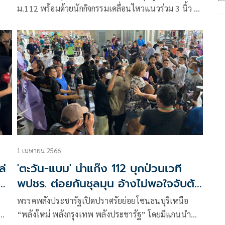
ม.112 พร้อมด้วยนักกิจกรรมเคลื่อนไหวแนวร่วม 3 นิ้ว ได้
ม่
รวมตัวประท้วงที่บริเวณศูนย์ฝึกและอบรมเด็กและ
เยาวชนหญิงบ้านปรานี เรียกร้องให้ปล่อยตัว “หยก” ผู้
ต้องหาคดี 112
1 เมษายน 2566
ล่
'ตะวัน-แบม' นำแก๊ง 112 บุกป่วนเวที
ย
พปชร. ต่อยกันชุลมุน อ้างไม่พอใจจับตัว
พ่นสีกำแพงวัง
พรรคพลังประชารัฐเปิดปราศรัยย่อยโซนธนบุรีเหนือ
“พลังใหม่ พลังกรุงเทพ พลังประชารัฐ” โดยมีแกนนำ