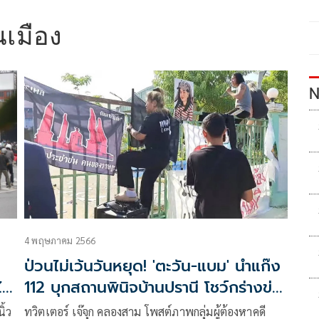
นเมือง
N
4 พฤษภาคม 2566
ป่วนไม่เว้นวันหยุด! 'ตะวัน-แบม' นำแก๊ง
ด้
112 บุกสถานพินิจบ้านปรานี โชว์กร่างข่ม
ขู่จนท.
ิ้ว
ทวิตเตอร์ เจ๊จุก คลองสาม โพสต์ภาพกลุ่มผู้ต้องหาคดี