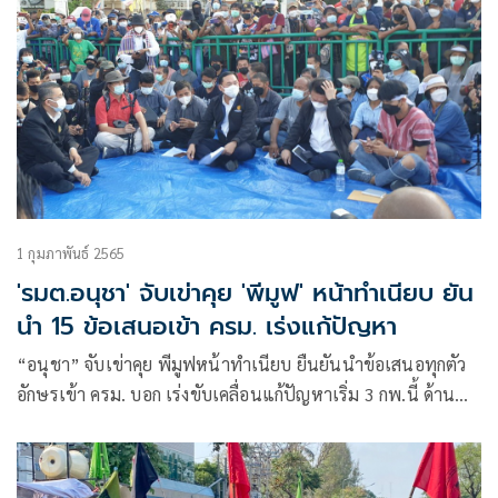
1 กุมภาพันธ์ 2565
'รมต.อนุชา' จับเข่าคุย 'พีมูฟ' หน้าทำเนียบ ยัน
นำ 15 ข้อเสนอเข้า ครม. เร่งแก้ปัญหา
“อนุชา” จับเข่าคุย พีมูฟหน้าทำเนียบ ยืนยันนำข้อเสนอทุกตัว
อักษรเข้า ครม. บอก เร่งขับเคลื่อนแก้ปัญหาเริ่ม 3 กพ.นี้ ด้าน
ม็อบพีมูฟ ยันปักหลักชุมนุมรอความคืบหน้าต่อเนื่อง