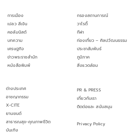
การเมือง
กรองสถานการณ์
เปลว สีเงิน
วาไรตี้
คอลัมนิสต์
กีฬา
บทความ
ท่องเที่ยว – ศิลปวัฒนธรรม
เศรษฐกิจ
ประชาสัมพันธ์
ข่าวพระราชสำนัก
ภูมิภาค
หนังสือพิมพ์
สิ่งแวดล้อม
ต่างประเทศ
PR & PRESS
อาชญากรรม
เกี่ยวกับเรา
X-CITE
ติดต่อและ สนับสนุน
ยานยนต์
สาธารณสุข-คุณภาพชีวิต
Privacy Policy
บันเทิง