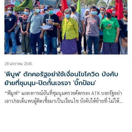
28 มกราคม 2565
'พีมูฟ' ดักคอรัฐอย่าใช้เงื่อนไขโควิด บังคับ
ย้ายที่ชุมนุม-ปิดกั้นเจรจา 'บิ๊กป้อม'
“พีมูฟ” แถลงการณ์​ยันที่ชุมนุมตรวจคัดกรอง ATK ​บอกรัฐอย่า
เอาประเด็นพบผู้ติดเชื้อมาเป็นเงื่อนไข บังคับให้ย้ายที่-ไม่ให้
ตัวแทนเจรจากับ “บิ๊กป้อม”