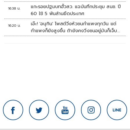
แกะรอยปฐมบทฮั้วสว. แฉบันทึกประชุม สนช. ปี
16:38 น.
60 ใช้ 5 พันล้านยึดประเทศ
เอ๊ะ! 'อนุทิน' โพสต์วิ่งหัวชนกำแพงทุกวัน แต่
16:20 น.
กำแพงก็ยังสูงขึ้น ถ้ายังคงวิ่งชนอยู่มันก็เจ็บ
หัวอีก