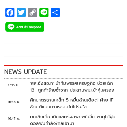
F
T
C
Li
S
ac
wi
o
n
h
e
tt
p
e
ar
b
er
y
e
o
Li
o
n
k
k
NEWS UPDATE
'สส.อังสณา' นำทีมพรรคเศรษฐกิจ ช่วยเด็ก
17:15 น.
13 ถูกทำร้ายซ้ำซาก ประสานพม.เข้าคุ้มครอง
ศึกมาตรฐานเหล็ก 5 หมื่นล้านเดือด! ฝ่าย IF
16:58 น.
ซัดมติแบนเตาหลอมไม่โปร่งใส
ยกเลิกเที่ยวบินและเร่งอพยพในจีน พายุไต้ฝุ่น
16:47 น.
ดอลฟินกำลังใกล้เข้ามา