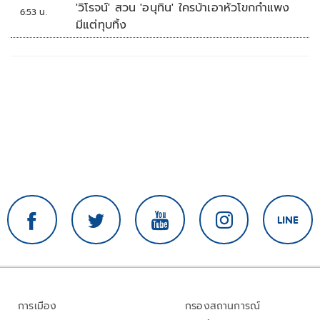
'วิโรจน์' สวน 'อนุทิน' ใครบ้าเอาหัวโขกกำแพง
6:53 น.
มีแต่ทุบทิ้ง
การเมือง
กรองสถานการณ์