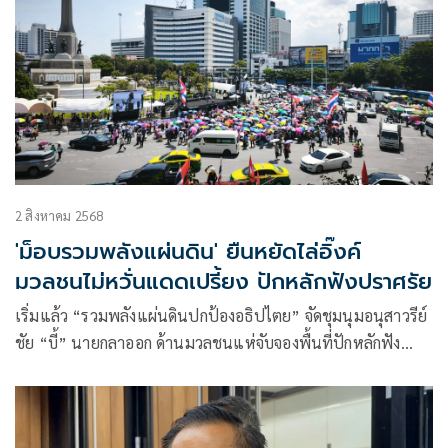
2 สิงหาคม 2568
'ม็อบรวมพลังแผ่นดิน' ยืนหยัดไล่อิ๊งค์
มวลชนไม่หวั่นแดดเปรี้ยง ปักหลักฟังปราศรัย
เริ่มแล้ว “รวมพลังแผ่นดินปกป้องอธิปไตย” จัดชุมนุมอนุสาวรีย์
ชัย “บี้” นายกลาออก ด้านมวลชนแห่จับจองพื้นที่ปักหลักฟัง
ปราศรัย