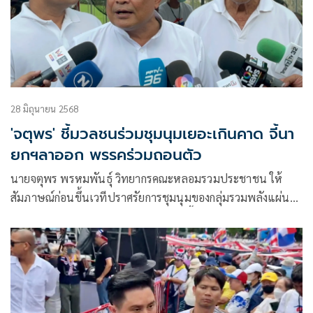
28 มิถุนายน 2568
'จตุพร' ชี้มวลชนร่วมชุมนุมเยอะเกินคาด จี้นา
ยกฯลาออก พรรคร่วมถอนตัว
นายจตุพร พรหมพันธ์ุ วิทยากรคณะหลอมรวมประชาชน ให้
สัมภาษณ์ก่อนขึ้นเวทีปราศรัยการชุมนุมของกลุ่มรวมพลังแผ่น
ดิน ไล่รัฐบาล ว่า สำหรับแนวทางในวันนี้ภายหลังร้องเพลงชาติ
ในเวลา 18.00 น. แล้วจะมีแถลงการณ์ ก่อนขึ้นปราศรัยใหญ่ โดย
ตนจะขึ้นปราศรัยเป็นคนสุดท้าย