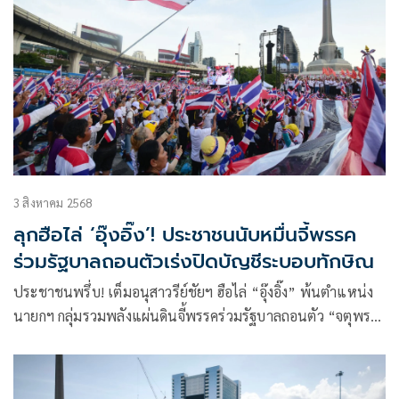
3 สิงหาคม 2568
ลุกฮือไล่ ‘อุ๊งอิ๊ง’! ประชาชนนับหมื่นจี้พรรค
ร่วมรัฐบาลถอนตัวเร่งปิดบัญชีระบอบทักษิณ
ประชาชนพรึ่บ! เต็มอนุสาวรีย์ชัยฯ ฮือไล่ “อุ๊งอิ๊ง” พ้นตำแหน่ง
นายกฯ กลุ่มรวมพลังแผ่นดินจี้พรรคร่วมรัฐบาลถอนตัว “จตุพร”
ลั่นไทยไม่แพ้สงคราม แต่แพ้เพราะตัวแทนรัฐบาลได้แสดงความ
โง่