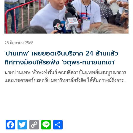
28 มิถุนายน 2568
'ปานเทพ' เผยยอดเงินบริจาค 24 ล้านแล้ว
ทิศทางม็อบให้รอฟัง 'จตุพร-ทนายนกเขา'
นายปานเทพ พัวพงษ์พันธ์ คณบดีสถาบันแพทย์แผนบูรณาการ
และเวชศาสตร์ชะลอวัย มหาวิทยาลัยรังสิต ให้สัมภาษณ์ถึงการ
ประเมินสถานการณ์การชุมนุมของกลุ่มคณะรวมพลังแผ่นดิน
ปกป้องอธิปไตยในวันนี้ ว่า มีประชาชน เดินทางมาตั้งแต่ช่วง
12.00 น.
F
T
C
Li
S