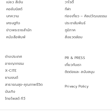
เปลว สีเงิน
วาไรตี้
คอลัมนิสต์
กีฬา
บทความ
ท่องเที่ยว – ศิลปวัฒนธรรม
เศรษฐกิจ
ประชาสัมพันธ์
ข่าวพระราชสำนัก
ภูมิภาค
หนังสือพิมพ์
สิ่งแวดล้อม
ต่างประเทศ
PR & PRESS
อาชญากรรม
เกี่ยวกับเรา
X-CITE
ติดต่อและ สนับสนุน
ยานยนต์
สาธารณสุข-คุณภาพชีวิต
Privacy Policy
บันเทิง
ไทยโพสต์ ทีวี