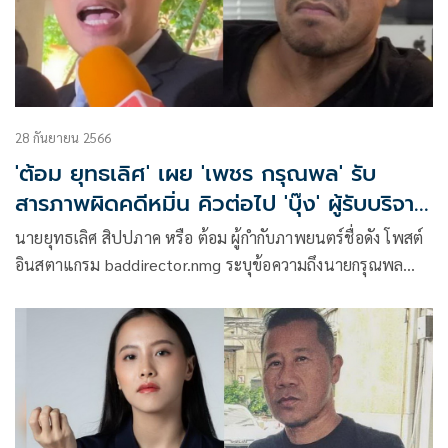
28 กันยายน 2566
'ต้อม ยุทธเลิศ' เผย 'เพชร กรุณพล' รับ
สารภาพผิดคดีหมิ่น คิวต่อไป 'บุ๊ง' ผู้รับบริจาค
เงินม็อบ
นายยุทธเลิศ สิปปภาค หรือ ต้อม ผู้กำกับภาพยนตร์ชื่อดัง โพสต์
อินสตาแกรม baddirector.nmg ระบุข้อความถึงนายกรุณพล
เทียนสุวรรณ สส.บัญชีรายชื่อ และรองโฆษกพรรคก้าวไกล คู่กรณี
คดีหมิ่นประมาทว่า