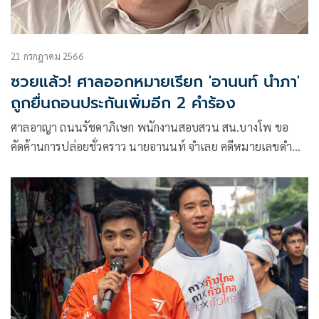
21 กรกฎาคม 2566
ซวยแล้ว! ศาลออกหมายเรียก 'อานนท์ นำภา'
ถูกยื่นถอนประกันเพิ่มอีก 2 คำร้อง
ศาลอาญา ถนนรัชดาภิเษก พนักงานสอบสวน สน.บางโพ ขอ
คัดค้านการปล่อยชั่วคราว นายอานนท์ จำเลย คดีหมายเลขดำ
อ.2847/2564 คดีปักหมุดที่สนามหลวง หมิ่นสถาบันฯ