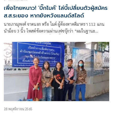
เพื่อไทยหนาว! 'บิ๊กไมค์' ไล่บี้เปลี่ยนตัวผู้สมัคร
ส.ส.ระยอง หากยังหวังแลนด์สไลด์
นายภาณุพงศ์ จาดนอก หรือ ไมค์ ผู้ต้องหาคดีมาตรา 112 แกน
นำม็อบ 3 นิ้ว โพสต์ข้อความผ่านเฟซบุ๊กว่า “ผมในฐานะ
ประชาชนและผู้มีสิทธิเลือกตั้งในพื้นที่จังหวัดระยอง ขอเรียกร้อง
ไปยัง พรรคเพื่อไทย ขอให้ทบทวนการส่งนายวิชัย ล้ำสุทธิ เป็นผู้
สมัคร สส. ในจังหวัดระยอง”
28 พฤศจิกายน 2565