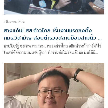
3 สิงหาคม 2566
สางแค้น! สส.ก้าวไกล เริ่มงานแรกชงตั้ง
กมธ.วิสามัญ สอบตำรวจสลายม็อบสามนิ้ว ปี
63-65
นายปิยรัฐ จงเทพ สส.กทม. พรรคก้าวไกล อดีตหัวหน้าการ์ดวีโว่
โพสต์ข้อความบนเฟซบุ๊กว่า ทำงานต่อไม่รอแล้วนะ ผมได้มี
โอกาสได้คุยกับเพื่อน สส ในพรรคหลายคน เรื่องแนวความคิด
การเสนอญัตติตั้งคณะกรรมาธิการวิสามัญเพื่อติดตาม