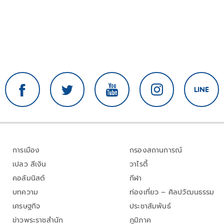
การเมือง
กรองสถานการณ์
เปลว สีเงิน
วาไรตี้
คอลัมนิสต์
กีฬา
บทความ
ท่องเที่ยว – ศิลปวัฒนธรรม
เศรษฐกิจ
ประชาสัมพันธ์
ข่าวพระราชสำนัก
ภูมิภาค