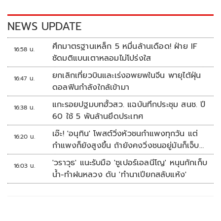
o
n
k
k
NEWS UPDATE
ศึกมาตรฐานเหล็ก 5 หมื่นล้านเดือด! ฝ่าย IF
16:58 น.
ซัดมติแบนเตาหลอมไม่โปร่งใส
ยกเลิกเที่ยวบินและเร่งอพยพในจีน พายุไต้ฝุ่น
16:47 น.
ดอลฟินกำลังใกล้เข้ามา
แกะรอยปฐมบทฮั้วสว. แฉบันทึกประชุม สนช. ปี
16:38 น.
60 ใช้ 5 พันล้านยึดประเทศ
เอ๊ะ! 'อนุทิน' โพสต์วิ่งหัวชนกำแพงทุกวัน แต่
16:20 น.
กำแพงก็ยังสูงขึ้น ถ้ายังคงวิ่งชนอยู่มันก็เจ็บ
หัวอีก
'วราวุธ' แนะรับมือ 'ซูเปอร์เอลนีโญ' หนุนกักเก็บ
16:03 น.
น้ำ-ทำฝนหลวง ดัน 'ทำนาเปียกสลับแห้ง'