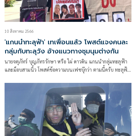
10 สิงหาคม 2566
'แกนนำทะลุฟ้า' เทเพื่อนแล้ว โพสต์แจงคนละ
กลุ่มกับทะลุวัง อ้างแนวทางชุมนุมต่างกัน
นายจตุภัทร์ บุญภัทรรักษา หรือ ไผ่ ดาวดิน แกนนำกลุ่มทะลุฟ้า
และม็อบสามนิ้ว โพสต์ข้อความบนเฟซบุ๊กว่า ตามนี้ครับ ทะลุฟ้า
กับทะลุวัง คือ กลุ่มคนเคลื่อนไหวคนละกลุ่ม ที่มีแนวทางแตกต่าง
กัน