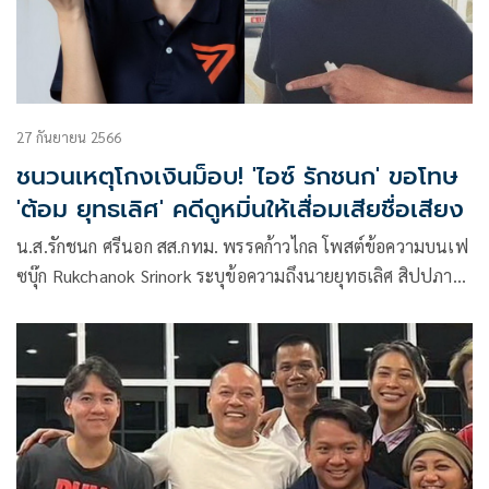
27 กันยายน 2566
ชนวนเหตุโกงเงินม็อบ! 'ไอซ์ รักชนก' ขอโทษ
'ต้อม ยุทธเลิศ' คดีดูหมิ่นให้เสื่อมเสียชื่อเสียง
น.ส.รักชนก ศรีนอก สส.กทม. พรรคก้าวไกล โพสต์ข้อความบนเฟ
ซบุ๊ก Rukchanok Srinork ระบุข้อความถึงนายยุทธเลิศ สิปปภาค
หรือ ต้อม ผู้กำกับภาพยนตร์ชื่อดัง คู่กรณีคดีหมิ่นประมาท โดย
ระบุว่า ข้าฯ นางสาว รักชนก ศรีนอก ขอโทษ