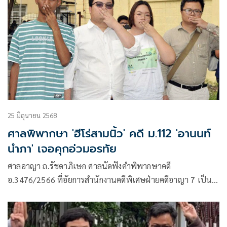
25 มิถุนายน 2568
ศาลพิพากษา 'ฮีโร่สามนิ้ว' คดี ม.112 'อานนท์
นำภา' เจอคุกอ่วมอรทัย
ศาลอาญา ถ.รัชดาภิเษก ศาลนัดฟังคำพิพากษาคดี
อ.3476/2566 ที่อัยการสำนักงานคดีพิเศษฝ่ายคดีอาญา 7 เป็น
โจทก์ฟ้อง นายอานนท์ นำภา ทนายความและแกนนำกลุ่ม
ราษฎร ,นายพริษฐ์ หรือ เพนกวิน ชิวารักษ์ อดีตแกนนำกลุ่ม
แนวร่วมธรรมศาสตร์