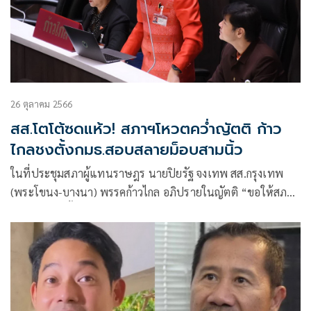
26 ตุลาคม 2566
สส.โตโต้ซดแห้ว! สภาฯโหวตคว่ำญัตติ ก้าว
ไกลชงตั้งกมธ.สอบสลายม็อบสามนิ้ว
ในที่ประชุมสภาผู้แทนราษฎร นายปิยรัฐ จงเทพ สส.กรุงเทพ
(พระโขนง-บางนา) พรรคก้าวไกล อภิปรายในญัตติ “ขอให้สภาผู้
แทนราษฎรตั้งคณะกรรมาธิการวิสามัญพิจารณาศึกษามาตรการ
ควบคุมฝูงชน และแสวงหาข้อเท็จจริงการสลายการชุมนุม