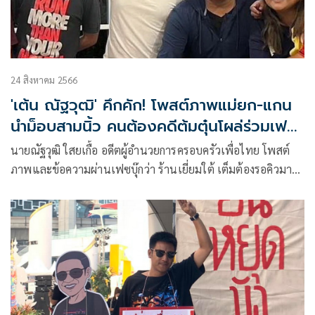
24 สิงหาคม 2566
'เต้น ณัฐวุฒิ' คึกคัก! โพสต์ภาพแม่ยก-แกน
นำม็อบสามนิ้ว คนต้องคดีต้มตุ๋นโผล่ร่วมเฟรม
ด้วย
นายณัฐวุฒิ ใสยเกื้อ อดีตผู้อำนวยการครอบครัวเพื่อไทย โพสต์
ภาพและข้อความผ่านเฟซบุ๊กว่า ร้านเยี่ยมใต้ เต็มต้องรอคิวมา
หลายวัน ถ้ารอนานไปบ้าง ขออย่าขุ่นเคืองใจ จะพยายามทำให้ดี
ที่สุดครับ