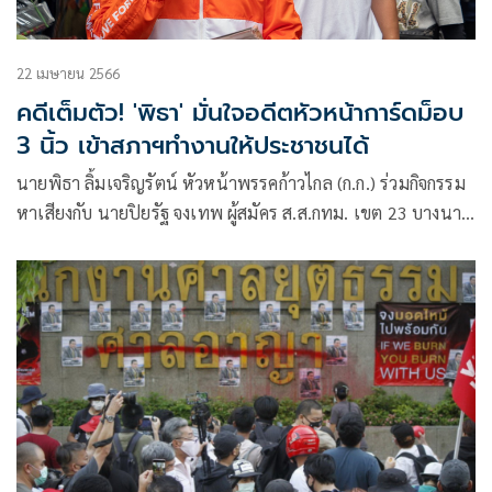
22 เมษายน 2566
คดีเต็มตัว! 'พิธา' มั่นใจอดีตหัวหน้าการ์ดม็อบ
3 นิ้ว เข้าสภาฯทำงานให้ประชาชนได้
นายพิธา ลิ้มเจริญรัตน์ หัวหน้าพรรคก้าวไกล (ก.ก.) ร่วมกิจกรรม
หาเสียงกับ นายปิยรัฐ จงเทพ ผู้สมัคร ส.ส.กทม. เขต 23 บางนา-
พระโขนง (เบอร์ 11) พรรค ก.ก. และอดีตแกนนำม็อบราษฎร​
พร้อมด้วยสมาชิกสภากรุงเทพมหานคร (ส.ก.) พรรค ก.ก.
ประกอบด้วย นายฉัตรชัย หมอดี ส.ก.เขตบางนา และนายสราวุธ
อนันต์ชล ส.ก.เขตพระโขนง