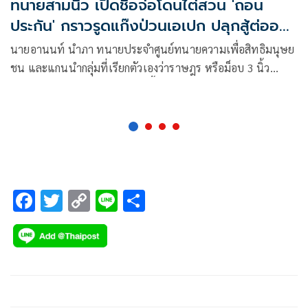
ทนายสามนิ้ว เปิดชื่อจ่อโดนไต่สวน 'ถอน
ประกัน' กราวรูดแก๊งป่วนเอเปก ปลุกสู้ต่ออย่า
กลัว
นายอานนท์ นำภา ทนายประจำศูนย์ทนายความเพื่อสิทธิมนุษย
ชน และแกนนำกลุ่มที่เรียกตัวเองว่าราษฎร หรือม็อบ 3 นิ้ว
โพสต์ข้อความในเฟซบุ๊กว่า อันนี้บันทึกไว้หน่อย : แค่สงสัยว่า
พวก ศปปส.ไปยื่นถอนประกัน มาย ใบปอ หนอนบุ้ง ตะวัน โดย
ไม่ยื่นถอนเก็ทกับโจเซฟ
F
T
C
Li
S
ac
wi
o
n
h
e
tt
p
e
ar
b
er
y
e
o
Li