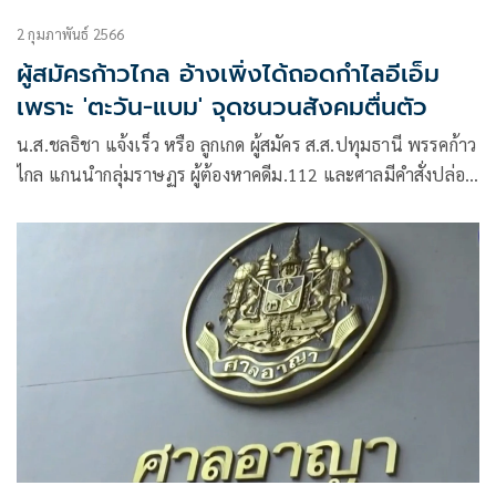
2 กุมภาพันธ์ 2566
ผู้สมัครก้าวไกล อ้างเพิ่งได้ถอดกำไลอีเอ็ม
เพราะ 'ตะวัน-แบม' จุดชนวนสังคมตื่นตัว
น.ส.ชลธิชา แจ้งเร็ว หรือ ลูกเกด ผู้สมัคร ส.ส.ปทุมธานี พรรคก้าว
ไกล แกนนำกลุ่มราษฏร ผู้ต้องหาคดีม.112 และศาลมีคำสั่งปล่อย
ตัวชั่วคราว โดยวางเงื่อนไขให้ติดกำไล EM ที่ข้อเท้า