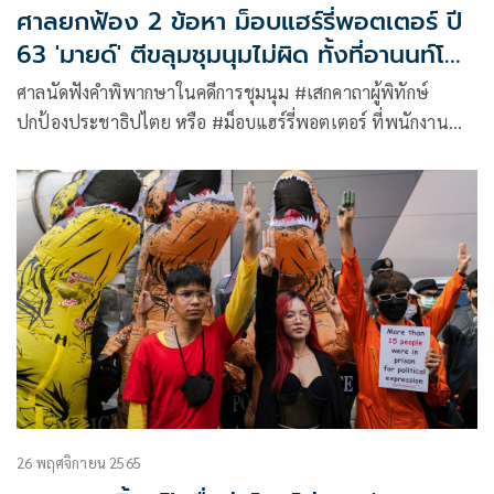
ศาลยกฟ้อง 2 ข้อหา ม็อบแฮร์รี่พอตเตอร์ ปี
63 'มายด์' ตีขลุมชุมนุมไม่ผิด ทั้งที่อานนท์โดน
คดี 112,116
ศาลนัดฟังคำพิพากษาในคดีการชุมนุม #เสกคาถาผู้พิทักษ์
ปกป้องประชาธิปไตย หรือ #ม็อบแฮร์รี่พอตเตอร์ ที่พนักงาน
อัยการสำนักงานคดีศาลเเขวงเป็นโจทก์ยื่นฟ้อง น.ส.ชลธิชา แจ้ง
เร็ว, น.ส.สุวรรณา ตาลเหล็ก, นายณรงค์ ดวงแก้ว, นายชูเวช เดช
ดิษฐรักษ์, น.ส.ภัสราวลี ธนกิจวิบูรณ์ผล และ นายชาติชาย แกดำ
26 พฤศจิกายน 2565