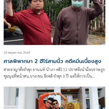
28 พฤษภาคม 2568
ศาลพิพากษา 2 ฮีโร่สามนิ้ว คดีหมิ่นเบื้องสูง
ศาลอาญาสั่งจำคุก อานนท์ นำภา คดี112 ปราศรัยนำม็อบราษฎร
ชุมนุมที่หน้าสน.บางเขน อีกคดี จำคุก 3 ปี แต่ให้การเป็น
ประโยชน์ ลดโทษ 1 ใน 3 คงจำคุก 2 ปี และนับโทษต่อจากคดีอื่น
ส่วนเพนกวิน หลบหนีออกนอกประเทศ ศาลให้ออกหมายจับและ
สั่งจำหน่ายคดีชั่วคราว รวมโดน7 คดี20 ปี