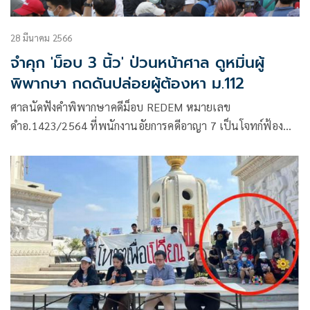
28 มีนาคม 2566
จำคุก 'ม็อบ 3 นิ้ว' ป่วนหน้าศาล ดูหมิ่นผู้
พิพากษา กดดันปล่อยผู้ต้องหา ม.112
ศาลนัดฟังคำพิพากษาคดีม็อบ REDEM หมายเลข
ดำอ.1423/2564 ที่พนักงานอัยการคดีอาญา 7 เป็นโจทก์ฟ้อง
นายร่อซีกิน นิยมเดชา ,นายชาติชาย แกดำ (จำเลยที่15) กับพวก
รวม 15 คน เป็นจำเลยในความผิดฐานร่วมกันมั่วสุมตั้งแต่10 คน
ขึ้นไปก่อความวุ่นวายในบ้านเมือง ฯ