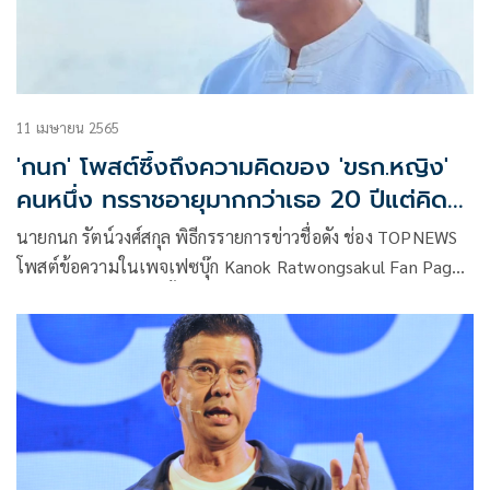
11 เมษายน 2565
'กนก'​ โพสต์ซึ้งถึง​ความคิดของ​ 'ขรก.หญิง'
คนหนึ่ง​ ทรราชอายุมากกว่าเธอ​ 20 ปี​แต่คิดไม่
ได้
นายกนก รัตน์วงศ์สกุล พิธีกรรายการข่าวชื่อดัง ช่อง TOPNEWS
โพสต์ข้อความในเพจเฟซบุ๊ก Kanok Ratwongsakul Fan Page
ว่า “.. ชีวิตก็เป็นเช่นนั้นเอง