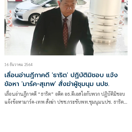
16 ธันวาคม 2564
เลื่อนอ่านฎีกาคดี 'ธาริต' ปฏิบัติมิชอบ แจ้ง
ข้อหา 'มาร์ค-สุเทพ' สั่งฆ่าผู้ชุมนุม นปช.
เลื่อนอ่านฎีกาคดี “ธาริต” อดีต อธ.ดีเอสไอกับพวก ปฏิบัติมิชอบ
แจ้งข้อหามาร์ค-เทพ สั่งฆ่า ปชช.กระชับพท.ชุมนุมนปช. ธาริต
ย้ายบ้านไปอยู่โคราช ส่งหมายไม่ได้ ศาลนัดอ่านใหม่ 10 ก.พ. ปี
หน้า