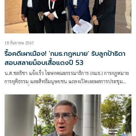
18 กันยายน 2567
รื้อคดีเผาเมือง! 'กมธ.กฎหมาย' รับลูกป้าธิดา
สอบสลายม็อบเสื้อแดงปี 53
น.ส.ชลธิชา แจ้งเร็ว โฆษกคณะกรรมาธิการ (กมธ.) การกฎหมาย
การยุติธรรม และสิทธิมนุษยชน แถลงเปิดเผยผลการประชุม
กมธ.ว่า วันนี้มีการพิจารณากรณีการสลายการชุมนุมของกลุ่มแนว
ร่วมประชาธิปไตยต่อต้านเผด็จการแห่งชาติ ​(นปช.)