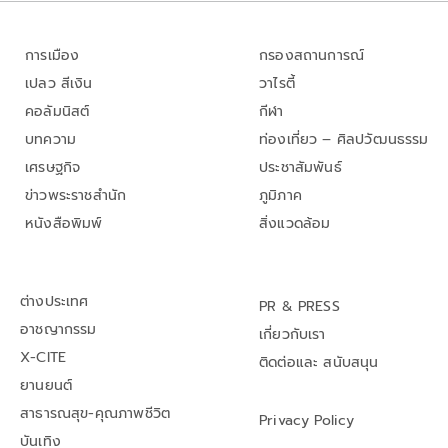
การเมือง
กรองสถานการณ์
เปลว สีเงิน
วาไรตี้
คอลัมนิสต์
กีฬา
บทความ
ท่องเที่ยว – ศิลปวัฒนธรรม
เศรษฐกิจ
ประชาสัมพันธ์
ข่าวพระราชสำนัก
ภูมิภาค
หนังสือพิมพ์
สิ่งแวดล้อม
ต่างประเทศ
PR & PRESS
อาชญากรรม
เกี่ยวกับเรา
X-CITE
ติดต่อและ สนับสนุน
ยานยนต์
สาธารณสุข-คุณภาพชีวิต
Privacy Policy
บันเทิง