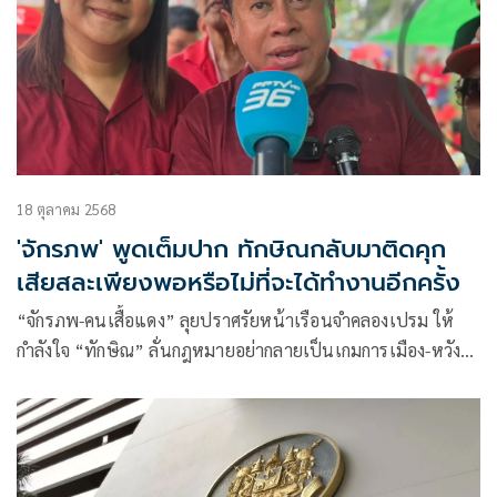
18 ตุลาคม 2568
'จักรภพ' พูดเต็มปาก ทักษิณกลับมาติดคุก
เสียสละเพียงพอหรือไม่ที่จะได้ทำงานอีกครั้ง
“จักรภพ-คนเสื้อแดง” ลุยปราศรัยหน้าเรือนจำคลองเปรม ให้
กำลังใจ “ทักษิณ” ลั่นกฎหมายอย่ากลายเป็นเกมการเมือง-หวัง
อภัยโทษคืนสมดุลชาติ 20 ปีไทยรักไทยยังไม่ตาย สละตัวเองเพื่อ
ประชาชนรากหญ้า อย่าปล่อยให้เจนใหม่กลืนกินประวัติศาสตร์
พรรค