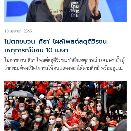
10 เมษายน 2565
ไม่ตกขบวน 'ศิธา' โผล่โพสต์สดุดีวีรชน
เหตุการณ์ม็อบ 10 เมษา
ไม่ตกขบวน ศิธา โพสต์สดุดีวีรชน รำลึกเหตุการณ์ 10เมษา ย้ำ ผู้
ว่ากทม. ต้องเปิดโอกาสให้คนแสดงออกได้ตามสิทธิ พร้อมดูแล
ความปลอดภัย ห้ามเป็น นั่งร้านเผด็จการ