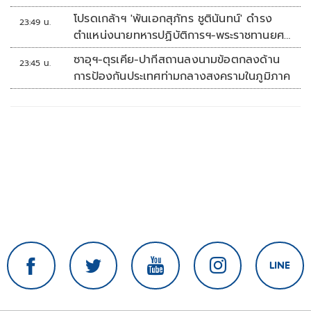
โปรดเกล้าฯ 'พันเอกสุภัทร ชูตินันทน์' ดำรง
23:49 น.
ตำแหน่งนายทหารปฏิบัติการฯ-พระราชทานยศ
'พลตรี'
ซาอุฯ-ตุรเคีย-ปากีสถานลงนามข้อตกลงด้าน
23:45 น.
การป้องกันประเทศท่ามกลางสงครามในภูมิภาค