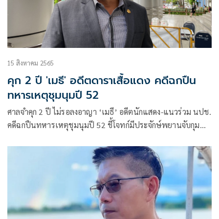
15 สิงหาคม 2565
คุก 2 ปี 'เมธี' อดีตดาราเสื้อแดง คดีฉกปืน
ทหารเหตุชุมนุมปี 52
ศาลจำคุก 2 ปี ไม่รอลงอาญา ‘เมธี’ อดีตนักแสดง-แนวร่วม นปช.
คดีฉกปืนทหารเหตุชุมนุมปี 52 ชี้โจทก์มีประจักษ์พยานจับกุม
จำเลยพร้อมของกลาง