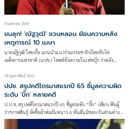
9 เมษายน 2565
ขนลุก! 'ณัฐวุฒิ' ชวนหลอน ย้อนความหลัง
เหตุการณ์ 10 เมษา
นายณัฐวุฒิ ใสยเกื้อ แกนนำแนวร่วมประชาธิปไตยขับไล่
เผด็จการแห่งชาติ (นปช.) โพสต์ข้อความในเฟซบุ๊ก ว่าหลัง
ประกาศพรก.ฉุกเฉิน 7 เมษายน 2553
28 กุมภาพันธ์ 2565
ปปช. สรุปคดีไตรมาสแรกปี 65 ชี้มูลความผิด
ระดับ 'บิ๊ก' หลายคดี
ป.ป.ช. สรุปคดีไตรมาสแรกปี 65 ชี้มูลระดับ “บิ๊ก” เพียบ​ ฟันผู้
ว่าฯกาฬสินธุ์ จัดซื้อผ้าห่มกันหนาว 4 พันผืนมิชอบ กินส่วนต่าง
1.6 แสนบาท เชือด​ “ฉัตรณรงค์” ผช.กรรมการ ผจก.บรรษัท
บริหารสินทรัพย์ฯ ร่ำรวยผิดปกติ 52.49 ล้าน คดี “นริศร” เสียบ