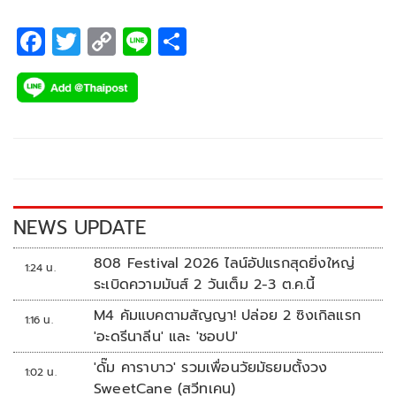
F
T
C
Li
S
ac
wi
o
n
h
e
tt
p
e
ar
b
er
y
e
o
Li
o
n
k
k
NEWS UPDATE
808 Festival 2026 ไลน์อัปแรกสุดยิ่งใหญ่
1:24 น.
ระเบิดความมันส์ 2 วันเต็ม 2-3 ต.ค.นี้
M4 คัมแบคตามสัญญา! ปล่อย 2 ซิงเกิลแรก
1:16 น.
'อะดรีนาลีน' และ 'ชอบU'
'ดั๊ม คาราบาว' รวมเพื่อนวัยมัธยมตั้งวง
1:02 น.
SweetCane (สวีทเคน)