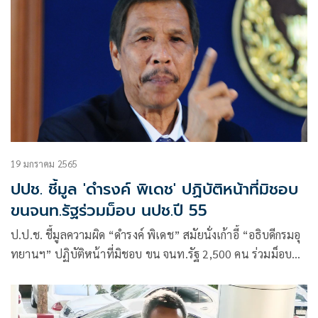
บัตรแทนกัน “ดำรงค์ พิเดช” ขน จนท.ร่วมม็อบแดง ถึงมือ อสส.
19 มกราคม 2565
ปปช. ชี้มูล 'ดำรงค์ พิเดช' ปฏิบัติหน้าที่มิชอบ
ขนจนท.รัฐร่วมม็อบ นปช.ปี 55
ป.ป.ช. ชี้มูลความผิด “ดำรงค์ พิเดช” สมัยนั่งเก้าอี้ “อธิบดีกรมอุ
ทยานฯ” ปฏิบัติหน้าที่มิชอบ​ ขน จนท.รัฐ 2,500 คน ร่วมม็อบ
นปช.ปี 55