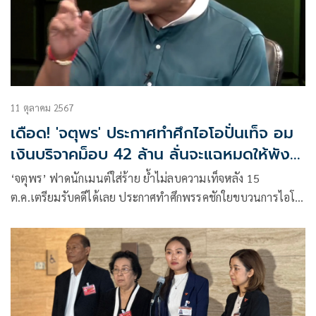
11 ตุลาคม 2567
เดือด! 'จตุพร' ประกาศทำศึกไอโอปั่นเท็จ อม
เงินบริจาคม็อบ 42 ล้าน ลั่นจะแฉหมดให้พัง
กันไปข้าง
‘จตุพร’ ฟาดนักเมนต์ใส่ร้าย ย้ำไม่ลบความเท็จหลัง 15
ต.ค.เตรียมรับคดีได้เลย ประกาศทำศึกพรรคชักใยขบวนการไอโอ
ป่วนทำลาย เตือนไม่หยุดจะแฉหมดให้พังกันไปข้าง ลั่นมาล่อกัน
อีกสักตั้ง เผยใช้จ่ายเงินบริจาคม็อบไม่เคยมีมติที่ประชุม ระบุไป
เบิกที่ใครคนนั้นดูแลเงิน