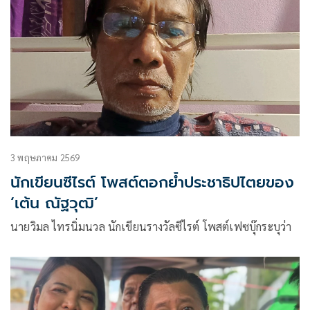
3 พฤษภาคม 2569
นักเขียนซีไรต์ โพสต์ตอกย้ำประชาธิปไตยของ
‘เต้น ณัฐวุฒิ’
นายวิมล ไทรนิ่มนวล นักเขียนรางวัลซีไรต์ โพสต์เฟซบุ๊กระบุว่า