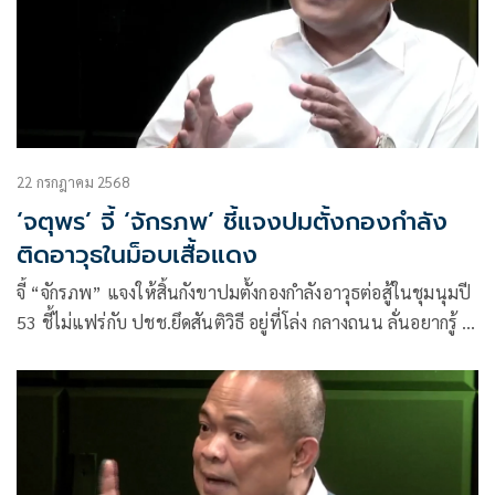
22 กรกฎาคม 2568
‘จตุพร’ จี้ ‘จักรภพ’ ชี้แจงปมตั้งกองกำลัง
ติดอาวุธในม็อบเสื้อแดง
จี้ “จักรภพ” แจงให้สิ้นกังขาปมตั้งกองกำลังอาวุธต่อสู้ในชุมนุมปี
53 ชี้ไม่แฟร่กับ ปชช.ยึดสันติวิธี อยู่ที่โล่ง กลางถนน ลั่นอยากรู้ มี
จริงตามอาคม ซิดนี่ย์ กล่าวหาหรือไม่ ส่วนทักษิณ เชื่อกำลัง
ลนลานในสถานการณ์ “อยู่หรือไป” กับชั้น 14 คาดสิงหา
การเมืองร้อน สภาเดือดด้วยผลตัดสินของศาล รธน.-ศาลฎีกา
นักการเมือง