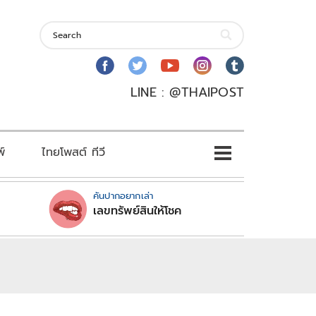
LINE : @THAIPOST
พ์
ไทยโพสต์ ทีวี
คันปากอยากเล่า
เลขทรัพย์สินให้โชค