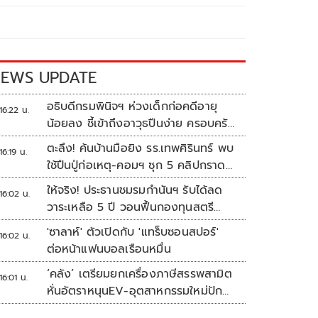
EWS UPDATE
อธิบดีกรมพินิจฯ ห่วงเด็กก่อคดีอายุ
16:22 น.
น้อยลง ชี้เข้าถึงอาวุธปืนง่าย ครอบครัว
แตกแยกเป็นชนวนสำคัญ
ตะลึง! ค้นบ้านมือยิง รร.เทพศิรินทร์ พบ
16:19 น.
ใช้ปืนปู่ก่อเหตุ-คอมฯ ซุก 5 คลิปกราด
ยิง
ให้จริง! ประธานชมรมกำนันฯ รับได้ลด
16:02 น.
วาระเหลือ 5 ปี วอนฟื้นกองทุนสตรี
อำเภอละล้าน
'ซาลาห์' ตัวเปิดกับ 'แทร็บซอนสปอร์'
16:02 น.
ต่อหน้าแฟนบอลเรือนหมื่น
‘คลัง’ เตรียมยกเครื่องภาษีสรรพสามิต
16:01 น.
หั่นอัตราหนุนEV-อุตสาหกรรมใหม่ปัก
หมุดไทย