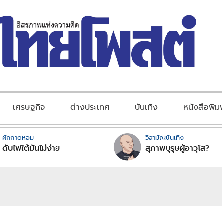
เศรษฐกิจ
ต่างประเทศ
บันเทิง
หนังสือพิม
ผักกาดหอม
วิสามัญบันเทิง
ดับไฟใต้มันไม่ง่าย
สุภาพบุรุษผู้อาวุโส?