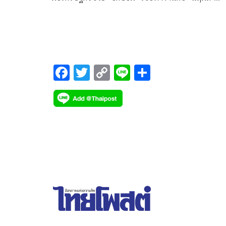
มิ่งขวัญ’ ได้
F
T
C
Li
S
ac
wi
o
n
h
e
tt
p
e
ar
b
er
y
e
o
Li
o
n
k
k