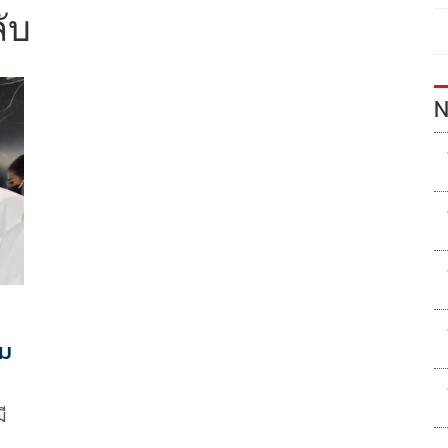
ับ
N
ีม