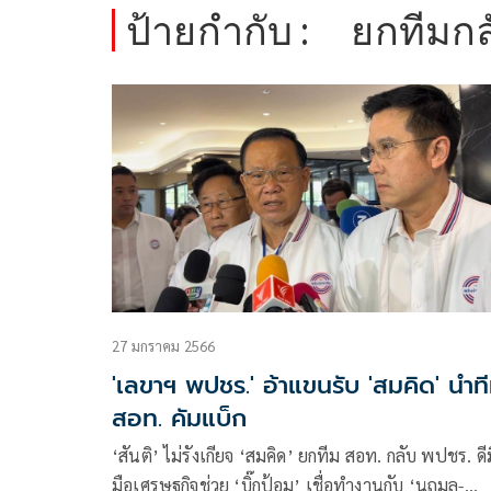
ป้ายกำกับ :
ยกทีมกล
27 มกราคม 2566
'เลขาฯ พปชร.' อ้าแขนรับ 'สมคิด' นำท
สอท. คัมแบ็ก
‘สันติ’ ไม่รังเกียจ ‘สมคิด’ ยกทีม สอท. กลับ พปชร. ดีมี
มือเศรษฐกิจช่วย ‘บิ๊กป้อม’ เชื่อทำงานกับ ‘นฤมล-