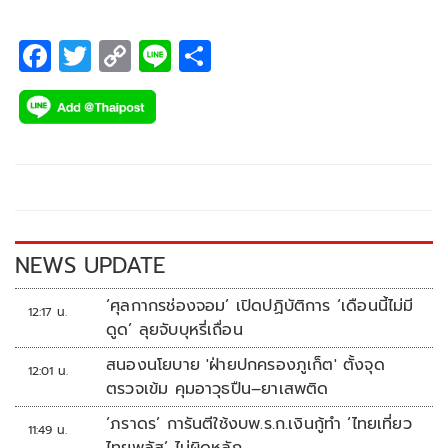
F
T
C
Li
S
ac
wi
o
n
h
e
tt
p
e
ar
b
er
y
e
o
Li
o
n
k
k
NEWS UPDATE
‘ศุลกากรช่องจอม’ เปิดปฏิบัติการ ‘เดือนนี้ไม่มี
12:17 น.
ดูด’ ลุยจับบุหรี่เถื่อน
สนองนโยบาย 'ฝ่ายปกครองภูเก็ต' ตั้งจุด
12:01 น.
ตรวจเข้ม คุมอาวุธปืน–ยาเสพติด
‘ภราดร’ การันตีใช้งบพ.ร.ก.เงินกู้ทำ ‘ไทยเที่ยว
11:49 น.