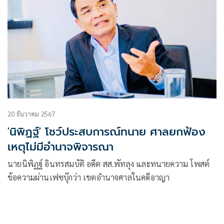
20 ธันวาคม 2567
'นิพิฏฐ์' โชว์ประสบการณ์ทนาย ศาลยกฟ้อง
เหตุไม่มีอำนาจพิจารณา
นายนิพิฏฐ์ อินทรสมบัติ อดีต สส.พัทลุง และทนายความ โพสต์
ข้อความผ่านเฟซบุ๊กว่า เขตอำนาจศาลในคดีอาญา