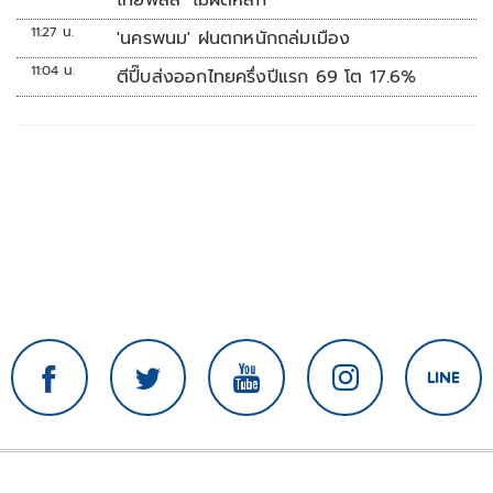
ไทยพลัส’ ไม่ผิดหลัก
11:27 น.
'นครพนม' ฝนตกหนักถล่มเมือง
11:04 น.
ตีปี๊บส่งออกไทยครึ่งปีแรก 69 โต 17.6%