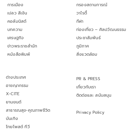
การเมือง
กรองสถานการณ์
เปลว สีเงิน
วาไรตี้
คอลัมนิสต์
กีฬา
บทความ
ท่องเที่ยว – ศิลปวัฒนธรรม
เศรษฐกิจ
ประชาสัมพันธ์
ข่าวพระราชสำนัก
ภูมิภาค
หนังสือพิมพ์
สิ่งแวดล้อม
ต่างประเทศ
PR & PRESS
อาชญากรรม
เกี่ยวกับเรา
X-CITE
ติดต่อและ สนับสนุน
ยานยนต์
สาธารณสุข-คุณภาพชีวิต
Privacy Policy
บันเทิง
ไทยโพสต์ ทีวี