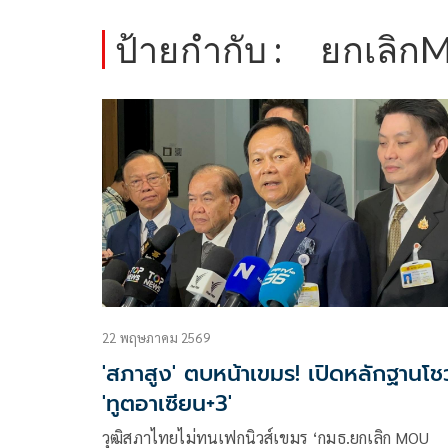
ป้ายกำกับ :
ยกเลิก
22 พฤษภาคม 2569
'สภาสูง' ตบหน้าเขมร! เปิดหลักฐานโชว
'ทูตอาเซียน+3'
วุฒิสภาไทยไม่ทนเฟกนิวส์เขมร ‘กมธ.ยกเลิก MOU