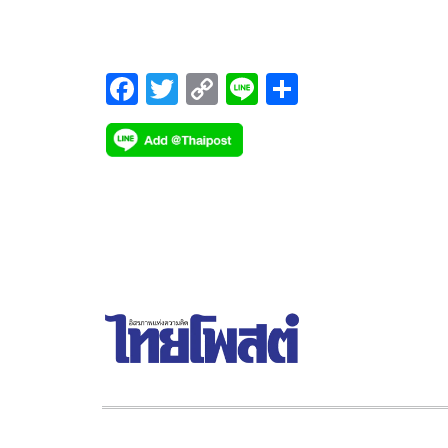
ประโยชน์ของชาติหรือไม่
F
T
C
Li
S
ac
wi
o
n
h
e
tt
p
e
ar
b
er
y
e
o
Li
o
n
k
k