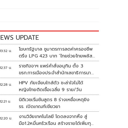
EWS UPDATE
โฆษกรัฐบาล ชูมาตรการลดค่าครองชีพ
13:32 น.
ตรึง LPG 423 บาท ‘ไทยช่วยไทยพลัส’
ดันเงินหมุนแสนล้าน
ราชกิจจาฯ แพร่คำสั่งอนุทิน ตั้ง 3
12:37 น.
ขรก.การเมืองประจำสำนักเลขาธิการนา
ยกฯ
HPV ภัยเงียบใกล้ตัว ชะล่าใจไม่ได้
12:28 น.
หญิงไทยติดเชื้อเฉลี่ย 9 ราย/วัน
นิติเวชเริ่มชันสูตร 8 ร่างเหยื่อเหตุยิง
12:21 น.
รร. เปิดเกณฑ์เยียวยา
งานวิจัยเทคโนโลยี โดดลงจากหิ้ง สู่
12:20 น.
มือ1.2หมื่นครัวเรือน สร้างรายได้เพิ่มทุก