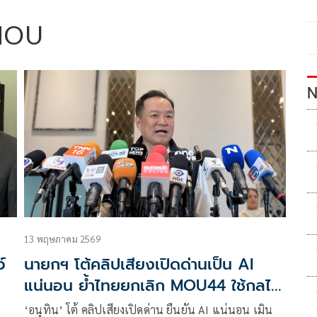
MOU
N
13 พฤษภาคม 2569
์
นายกฯ โต้คลิปเสียงเปิดด่านเป็น AI
แน่นอน ย้ำไทยยกเลิก MOU44 ใช้กลไก
UNCLOS
‘อนุทิน’ โต้ คลิปเสียงเปิดด่าน ยืนยัน AI แน่นอน เมิน