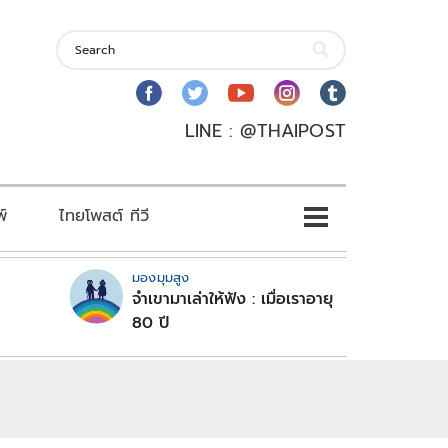
LINE : @THAIPOST
พ์
ไทยโพสต์ ทีวี
มองมุมสูง
จำเขามาเล่าให้ฟัง : เมื่อเราอายุ
80 ปี