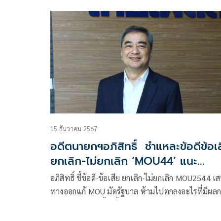
15 ธันวาคม 2567
อดีตนายกฯอภิสิทธิ์ ชำแหละข้อดีข้อเ
ยกเลิก-ไม่ยกเลิก ‘MOU44’ แนะ
ทางออกรบ.อิ๊งค์
อภิสิทธิ์ ชี้ข้อดี-ข้อเสีย ยกเลิก-ไม่ยกเลิก MOU2544 เ
ทางออกแก้ MOU มัดรัฐบาล ห้ามไปตกลงอะไรที่มีผล
ทบกับเขตแดน ชี้เปรี้ยง เป็นปมร้อนเพราะ คน
หวาดระแวงรัฐบาลมีผลประโยชน์อื่นเหนือกว่าผล