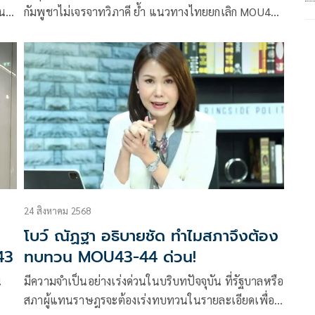
น
กัมพูชาไม่เจรจาทวิภาคี ย้ำ แนวทางไทยยกเลิก MOU44
ใช้กลไก UNCLOS เขมรรับทราบแล้ว หวัง ปล่อยตัวคน
ไทย มอง ปชช.ไม่เกี่ยว เปรียบหากคนเขมรเข้ามาไม่ทำ
ผิดกฎหมาย ไทยก็ส่งกลับ ย้ำ สร้างรั้วให้งบกองทัพดำเนิน
การแล้ว
24 สิงหาคม 2568
โบว์ ณัฏฐา อธิบายชัด ทำไมสภาจึงต้อง
43
ทบทวน MOU43-44 ด่วน!
น
มีความจำเป็นอย่างเร่งด่วนในบริบทปัจจุบัน ที่รัฐบาลหรือ
สภาผู้แทนราษฎรจะต้องเร่งทบทวนในรายละเอียดเพื่อ