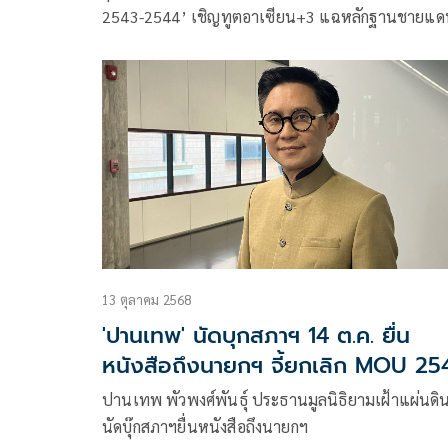
2543-2544’ เชิญทูตอาเซียน+3 แฉหลักฐานชายแด
ไทย-กัมพูชา เตรียมใช้นโยบายเชิงรุกตอบโต้ หลัง
‘ประธานมงคล’ ตั้งคณะทำงานแล้ว
13 ตุลาคม 2568
'ปานเทพ' นัดบุกสภาฯ 14 ต.ค. ยื่น
หนังสือถึงนายกฯ จี้ยกเลิก MOU 25
ปานเทพ พัวพงศ์พันธุ์ ประธานมูลนิธิยามเฝ้าแผ่นดิ
นัดบุ๊กสภาฯยื่นหนังสือถึงนายกฯ