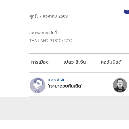
ศุกร์, 7 สิงหาคม 2569
สภาพอากาศวันนี้
THAILAND 31.3°C/27°C
การเมือง
เปลว สีเงิน
คอลัมนิสต์
เปลว สีเงิน
‘เรามาอวยกันเถิด’