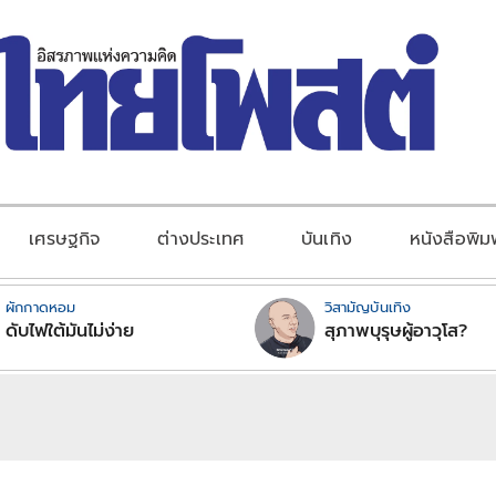
เศรษฐกิจ
ต่างประเทศ
บันเทิง
หนังสือพิม
ผักกาดหอม
วิสามัญบันเทิง
ดับไฟใต้มันไม่ง่าย
สุภาพบุรุษผู้อาวุโส?