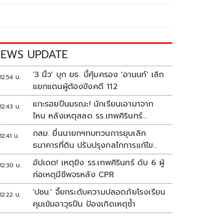
EWS UPDATE
'3 นิ้ว' บุก ยธ. บี้คุ้มครอง 'อานนท์' เลิก
12:54 น.
แยกแดนผู้ต้องขังคดี 112
แกะรอยปืนมรณะ! นักเรียนเอามาจาก
12:43 น.
ไหน หลังเหตุสลด รร.เทพศิรินทร์
นนทบุรี
กสม. ยื่นนายกฯทบทวนการยุบเลิก
12:41 น.
ธนาคารที่ดิน ปรับปรุงกลไกการแก้ไข
ปัญหาความเหลื่อมล้ำ
อัปเดต! เหตุยิง รร.เทพศิรินทร์ ดับ 6 ผู้
12:30 น.
ก่อเหตุมีชีพจรหลัง CPR
'ปชน.' จี้ยกระดับความปลอดภัยโรงเรียน
12:22 น.
คุมเข้มอาวุธปืน ป้องเกิดเหตุซ้ำ