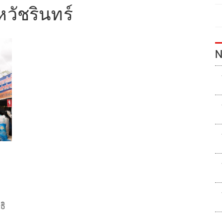
หวัชรินทร์
N
ธิ