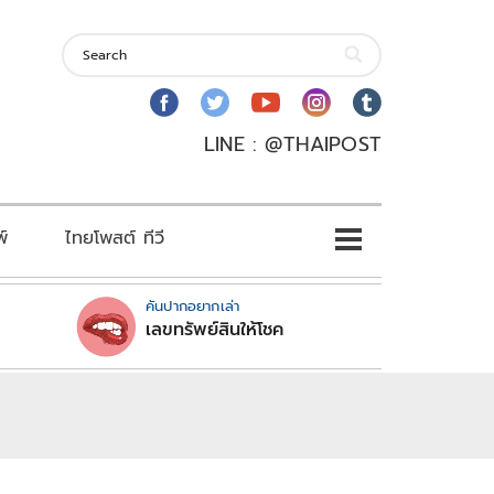
LINE : @THAIPOST
พ์
ไทยโพสต์ ทีวี
คันปากอยากเล่า
เลขทรัพย์สินให้โชค