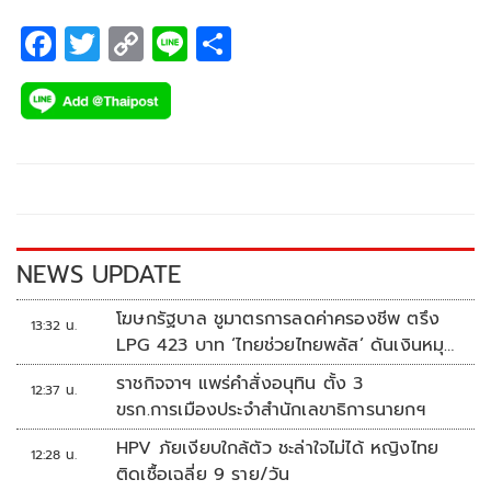
F
T
C
Li
S
ac
wi
o
n
h
e
tt
p
e
ar
b
er
y
e
o
Li
o
n
k
k
NEWS UPDATE
โฆษกรัฐบาล ชูมาตรการลดค่าครองชีพ ตรึง
13:32 น.
LPG 423 บาท ‘ไทยช่วยไทยพลัส’ ดันเงินหมุน
แสนล้าน
ราชกิจจาฯ แพร่คำสั่งอนุทิน ตั้ง 3
12:37 น.
ขรก.การเมืองประจำสำนักเลขาธิการนายกฯ
HPV ภัยเงียบใกล้ตัว ชะล่าใจไม่ได้ หญิงไทย
12:28 น.
ติดเชื้อเฉลี่ย 9 ราย/วัน