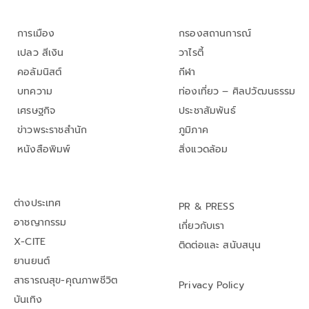
การเมือง
กรองสถานการณ์
เปลว สีเงิน
วาไรตี้
คอลัมนิสต์
กีฬา
บทความ
ท่องเที่ยว – ศิลปวัฒนธรรม
เศรษฐกิจ
ประชาสัมพันธ์
ข่าวพระราชสำนัก
ภูมิภาค
หนังสือพิมพ์
สิ่งแวดล้อม
ต่างประเทศ
PR & PRESS
อาชญากรรม
เกี่ยวกับเรา
X-CITE
ติดต่อและ สนับสนุน
ยานยนต์
สาธารณสุข-คุณภาพชีวิต
Privacy Policy
บันเทิง