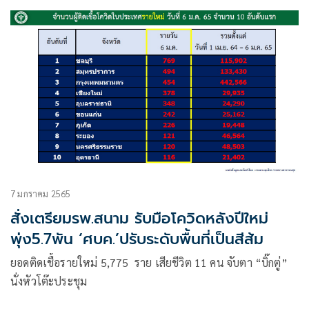
7 มกราคม 2565
สั่งเตรียมรพ.สนาม รับมือโควิดหลังปีใหม่
พุ่ง5.7พัน ‘ศบค.’ปรับระดับพื้นที่เป็นสีส้ม
ยอดติดเชื้อรายใหม่ 5,775 ราย เสียชีวิต 11 คน จับตา “บิ๊กตู่”
นั่งหัวโต๊ะประชุม