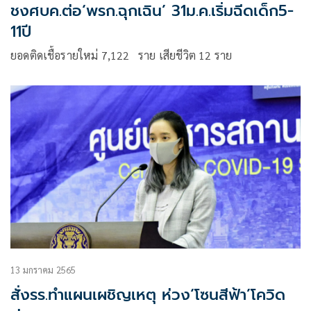
ชงศบค.ต่อ‘พรก.ฉุกเฉิน’ 31ม.ค.เริ่มฉีดเด็ก5-
11ปี
ยอดติดเชื้อรายใหม่ 7,122 ราย เสียชีวิต 12 ราย
13 มกราคม 2565
สั่งรร.ทำแผนเผชิญเหตุ ห่วง‘โซนสีฟ้า’โควิด