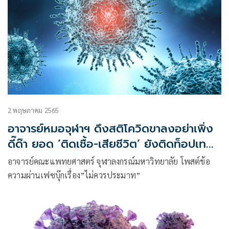
2 พฤษภาคม 2565
อาจารย์หมอจุฬาฯ ดึงสติโควิดขาลงอย่าเพิ่ง
ดี๊ด๊า ยอด ’ติดเชื้อ-เสียชีวิต’ ยังติดท็อปเทน
โลก
อาจารย์คณะแพทยศาสตร์ จุฬาลงกรณ์มหาวิทยาลัย โพสต์ข้อ
ความผ่านเฟซบุ๊กเรื่อง”ไม่ควรประมาท”