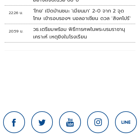
อย่างสงบในวัย 68 ปี
'ไทย' เปิดบ้านชนะ 'เมียนมา' 2-0 จาก 2 จุด
22:26 น.
โทษ เข้ารอบรองฯ บอลอาเซียน ดวล 'สิงคโปร์'
วธ.เตรียมพร้อม พิธีการศพในพระบรมราชานุ
20:59 น.
เคราะห์ เหตุยิงในโรงเรียน