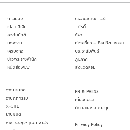
การเมือง
กรองสถานการณ์
เปลว สีเงิน
วาไรตี้
คอลัมนิสต์
กีฬา
บทความ
ท่องเที่ยว – ศิลปวัฒนธรรม
เศรษฐกิจ
ประชาสัมพันธ์
ข่าวพระราชสำนัก
ภูมิภาค
หนังสือพิมพ์
สิ่งแวดล้อม
ต่างประเทศ
PR & PRESS
อาชญากรรม
เกี่ยวกับเรา
X-CITE
ติดต่อและ สนับสนุน
ยานยนต์
สาธารณสุข-คุณภาพชีวิต
Privacy Policy