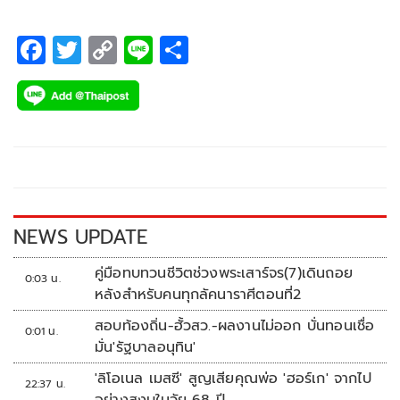
F
T
C
Li
S
ac
wi
o
n
h
e
tt
p
e
ar
b
er
y
e
o
Li
o
n
k
k
NEWS UPDATE
คู่มือทบทวนชีวิตช่วงพระเสาร์จร(7)เดินถอย
0:03 น.
หลังสำหรับคนทุกลัคนาราศีตอนที่2
สอบท้องถิ่น-ฮั้วสว.-ผลงานไม่ออก บั่นทอนเชื่อ
0:01 น.
มั่น'รัฐบาลอนุทิน'
'ลิโอเนล เมสซี' สูญเสียคุณพ่อ 'ฮอร์เก' จากไป
22:37 น.