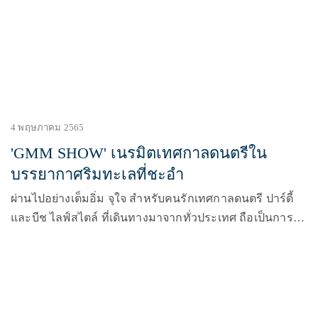
เหนือเฟส’) ที่จะมาสร้าง Festival Culture (เฟสติวัล คัลเจอร์)
สะท้อนตัวตนของชาวภาคอีสานให้เกิดขึ้น
4 พฤษภาคม 2565
'GMM SHOW' เนรมิตเทศกาลดนตรีใน
บรรยากาศริมทะเลที่ชะอำ
ผ่านไปอย่างเต็มอิ่ม จุใจ สำหรับคนรักเทศกาลดนตรี ปาร์ตี้
และบีช ไลฟ์สไตล์ ที่เดินทางมาจากทั่วประเทศ ถือเป็นการ
รวมคนที่หลงใหลในดนตรี ปาร์ตี้ และคนที่ชื่นชอบกิจกรรม
สนุกๆ ในบรรยากาศริมทะเลได้มารวมตัวกัน พร้อมแต่งตัว
มาอย่างจัดจ้าน ทั้งสีสัน ความเซ็กซี่ทั้งผู้ชาย ผู้หญิง เต็มพื้นที่
ชายหาดชะอำ