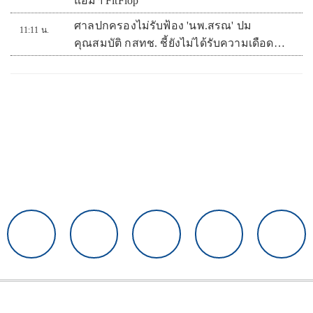
แอมฯ FitFlop
ศาลปกครองไม่รับฟ้อง 'นพ.สรณ' ปม
11:11 น.
คุณสมบัติ กสทช. ชี้ยังไม่ได้รับความเดือด
ร้อนเสียหาย