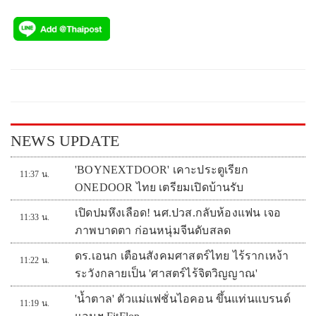
วันที่ 30 ธันวาคมที่ผ่านมา
NEWS UPDATE
'BOYNEXTDOOR' เคาะประตูเรียก
11:37 น.
ONEDOOR ไทย เตรียมเปิดบ้านรับ
เปิดปมหึงเลือด! นศ.ปวส.กลับห้องแฟน เจอ
11:33 น.
ภาพบาดตา ก่อนหนุ่มจีนดับสลด
ดร.เอนก เตือนสังคมศาสตร์ไทย ไร้รากเหง้า
11:22 น.
ระวังกลายเป็น 'ศาสตร์ไร้จิตวิญญาณ'
'น้ำตาล' ตัวแม่แฟชั่นไอคอน ขึ้นแท่นแบรนด์
11:19 น.