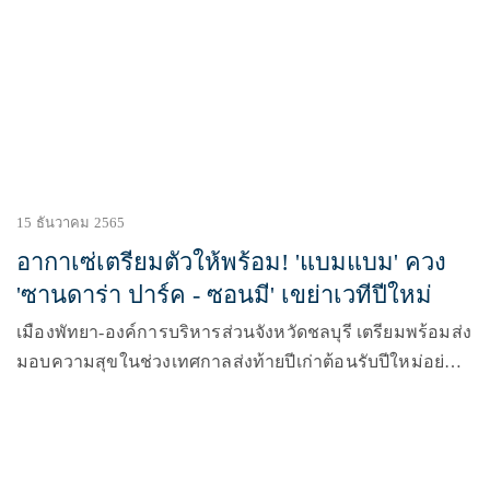
เซนต์ “พุ่งใต้เฟส”) จะจัดขึ้นในวันเสาร์ที่ 18 มีนาคม นี้
15 ธันวาคม 2565
อากาเซ่เตรียมตัวให้พร้อม! 'แบมแบม' ควง
'ซานดาร่า ปาร์ค - ซอนมี' เขย่าเวทีปีใหม่
เมืองพัทยา-องค์การบริหารส่วนจังหวัดชลบุรี เตรียมพร้อมส่ง
มอบความสุขในช่วงเทศกาลส่งท้ายปีเก่าต้อนรับปีใหม่อย่าง
ยิ่งใหญ่ กับมหกรรมความบันเทิงในงาน “PATTAYA
COUNTDOWN 2023” (พัทยา เคาท์ดาวน์ 2023) โปรดักชั่น
แสง สี เสียง จัดเต็มในธีม “The Festival Of Seaverse” พร้อม
ลุ้นรับรถกระบะยี่ห้ออีซูซุจำนวน 1 คัน โดยได้จัดงานแถลง