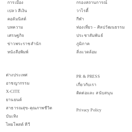
การเมือง
กรองสถานการณ์
เปลว สีเงิน
วาไรตี้
คอลัมนิสต์
กีฬา
บทความ
ท่องเที่ยว – ศิลปวัฒนธรรม
เศรษฐกิจ
ประชาสัมพันธ์
ข่าวพระราชสำนัก
ภูมิภาค
หนังสือพิมพ์
สิ่งแวดล้อม
ต่างประเทศ
PR & PRESS
อาชญากรรม
เกี่ยวกับเรา
X-CITE
ติดต่อและ สนับสนุน
ยานยนต์
สาธารณสุข-คุณภาพชีวิต
Privacy Policy
บันเทิง
ไทยโพสต์ ทีวี