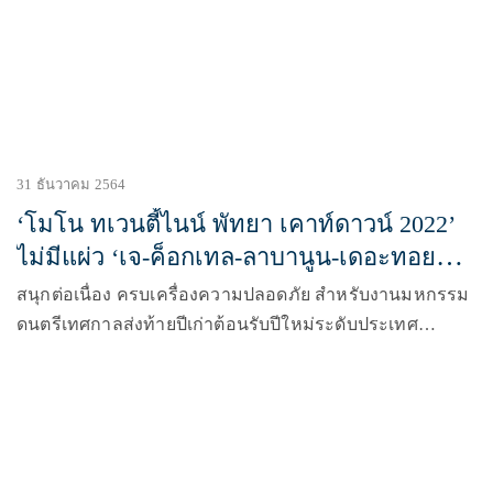
31 ธันวาคม 2564
‘โมโน ทเวนตี้ไนน์ พัทยา เคาท์ดาวน์ 2022’
ไม่มีแผ่ว ‘เจ-ค็อกเทล-ลาบานูน-เดอะทอยส์-
ยัวร์บอยทีเจ’ โชว์สะเทือนเวที
สนุกต่อเนื่อง ครบเครื่องความปลอดภัย สำหรับงานมหกรรม
ดนตรีเทศกาลส่งท้ายปีเก่าต้อนรับปีใหม่ระดับประเทศ
“MONO29 PATTAYA COUNTDOWN 2022” (โมโน ทเวนตี้
ไนน์ พัทยา เคาท์ดาวน์ 2022) ที่ทางเมืองพัทยา, อบจ.ชลบุรี,
สถานีโทรทัศน์ช่อง MONO 29 (โมโน ทเวนตี้ไนน์) ในเครือ
โมโน เน็กซ์ และ E29 Music& Showbiz Company (อีทูไนน์
มิวสิคแอนด์โชว์บิซคอมพานี) ที่จัดขึ้น ในค่ำคืนวันที่สอง เมื่อ