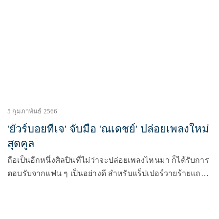
5 กุมภาพันธ์ 2566
'ยัวร์บอยทีเจ' จับมือ 'ณเดชย์' ปล่อยเพลงใหม่
สุดคูล
ถือเป็นอีกหนึ่งศิลปินที่ไม่ว่าจะปล่อยเพลงไหนมา ก็ได้รับการ
ตอบรับจากแฟน ๆ เป็นอย่างดี สำหรับแร็ปเปอร์วายร้ายแถว
หน้าของเมืองไทยอย่าง ยัวร์บอยทีเจ(URBOYTJ) เพราะ
ล่าสุดทีเจจับมือกับ ไดกิ้น (Daikin) ขอส่งเพลงใหม่สุดคูลให้
แฟน ๆ ได้ฟังต้อนรับปีอย่าง อินเธอเวอร์(INTERVER) เพลง