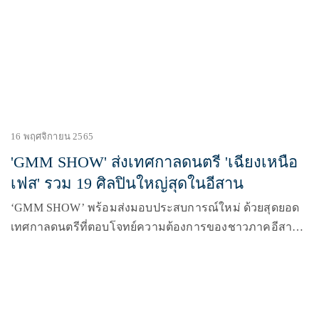
ข่าว “PATTAYA COUNTDOWN 2023” (พัทยา เคาท์ดาวน์
2023)
16 พฤศจิกายน 2565
'GMM SHOW' ส่งเทศกาลดนตรี 'เฉียงเหนือ
เฟส' รวม 19 ศิลปินใหญ่สุดในอีสาน
‘GMM SHOW’ พร้อมส่งมอบประสบการณ์ใหม่ ด้วยสุดยอด
เทศกาลดนตรีที่ตอบโจทย์ความต้องการของชาวภาคอีสาน
มากที่สุด จากประสบการณ์ในการจัดคอนเสิร์ตและมิวสิค
เฟสติวัลมาอย่างยาวนาน จึงเกิดเป็นเทศกาลดนตรีใหม่และ
ใหญ่ที่สุดในภาคอีสาน Chang Music Connection presents
“เฉียงเหนือเฟส” (ช้าง มิวสิค คอนเนคชั่น พรีเซนต์ ‘เฉียง