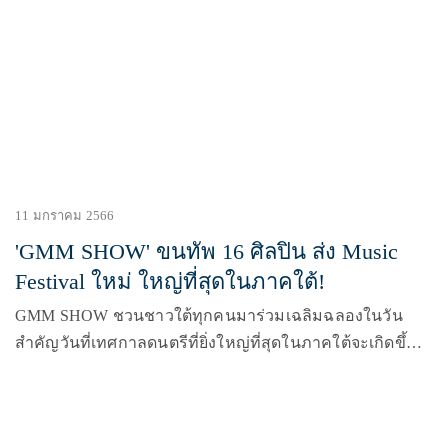
ป็อปฟังสบายกับจังหวะชวนเพลินในบรรยากาศดี ๆ
11 มกราคม 2566
'GMM SHOW' ขนทัพ 16 ศิลปิน ส่ง Music
Festival ใหม่ ใหญ่ที่สุดในภาคใต้!
GMM SHOW ชวนชาวใต้ทุกคนมาร่วมเฉลิมฉลองในวัน
สำคัญวันที่เทศกาลดนตรีที่ยิ่งใหญ่ที่สุดในภาคใต้จะเกิดขึ้น
วันที่ทุกคนจะพร้อมใจกัน “พุ่ง” มุ่งตรงไปยังภาคใต้ 1 ปี จะมี
ปรากฏการณ์นี้เกิดขึ้นแค่ 1 ครั้งเท่านั้น กับ Chang Music
Connection presents “พุ่งใต้เฟส” (ช้าง มิวสิค คอนเนคชั่น พรี