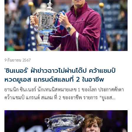
9 กันยายน 2567
'ซินเนอร์' ฝ่าข่าวฉาวไม่ผ่านโด๊ป คว้าแชมป์
หวดยูเอส แกรนด์สแลมที่ 2 ในอาชีพ
ยานนิก ซินเนอร์ นักเทนนิสหมายเลข 1 ของโลก ประกาศศักดา
คว้าแชมป์ แกรนด์ สแลม ที่ 2 ของอาชีพ รายการ “ยูเอส
โอเพ่น” หลังเอชนะ เทย์เลอร์ ฟริตซ์ นักหวดเจ้าถิ่น 3 เซตรวด
ในการชิงชัยเมื่อวันอาทิตย์ที่ 8 กันยายนที่ผ่านมา