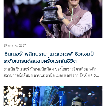
29 มกราคม 2567
'ซินเนอร์' พลิกปราบ 'เมดเวเดฟ' ซิวแชมป์
ระดับแกรนด์สแลมครั้งแรกในชีวิต
ยานนิก ซินเนอร์ นักเทนนิสมือ 4 ของโลกชาวอิตาเลียน พลิก
สถานการณ์กลับมาเอาชนะ ดานีล เมดเวเดฟ จาก รัสเซีย 3-2
เซต ด้วยคะแนน 3-6, 3-6, 6-4, 6-4, 6-3 ศึกออสเตรเลียน โอ
เพน 2024 รอบชิงชนะเลิศ เมื่อวันอาทิตย์ที่ 28 มกราคม คว้า
แชมป์ไปครองได้สำเร็จ