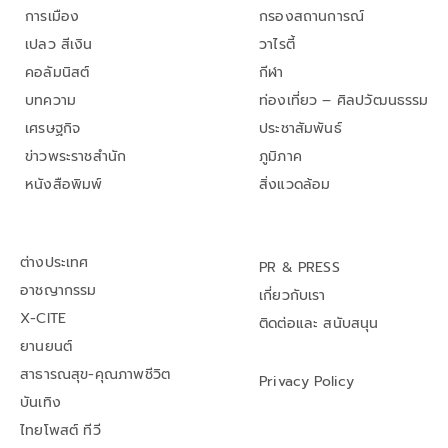
การเมือง
กรองสถานการณ์
เปลว สีเงิน
วาไรตี้
คอลัมนิสต์
กีฬา
บทความ
ท่องเที่ยว – ศิลปวัฒนธรรม
เศรษฐกิจ
ประชาสัมพันธ์
ข่าวพระราชสำนัก
ภูมิภาค
หนังสือพิมพ์
สิ่งแวดล้อม
ต่างประเทศ
PR & PRESS
อาชญากรรม
เกี่ยวกับเรา
X-CITE
ติดต่อและ สนับสนุน
ยานยนต์
สาธารณสุข-คุณภาพชีวิต
Privacy Policy
บันเทิง
ไทยโพสต์ ทีวี