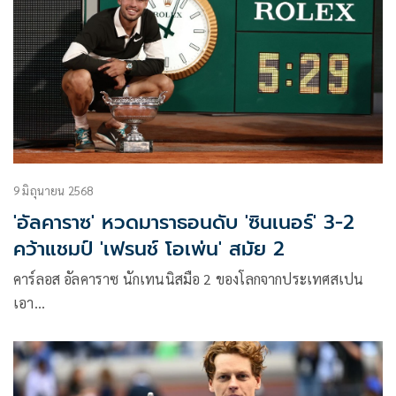
9 มิถุนายน 2568
'อัลคาราซ' หวดมาราธอนดับ 'ซินเนอร์' 3-2
คว้าแชมป์ 'เฟรนช์ โอเพ่น' สมัย 2
คาร์ลอส อัลคาราซ นักเทนนิสมือ 2 ของโลกจากประเทศสเปน
เอา…