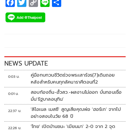
F
T
C
Li
S
ac
wi
o
n
h
e
tt
p
e
ar
b
er
y
e
o
Li
o
n
k
k
NEWS UPDATE
คู่มือทบทวนชีวิตช่วงพระเสาร์จร(7)เดินถอย
0:03 น.
หลังสำหรับคนทุกลัคนาราศีตอนที่2
สอบท้องถิ่น-ฮั้วสว.-ผลงานไม่ออก บั่นทอนเชื่อ
0:01 น.
มั่น'รัฐบาลอนุทิน'
'ลิโอเนล เมสซี' สูญเสียคุณพ่อ 'ฮอร์เก' จากไป
22:37 น.
อย่างสงบในวัย 68 ปี
'ไทย' เปิดบ้านชนะ 'เมียนมา' 2-0 จาก 2 จุด
22:26 น.