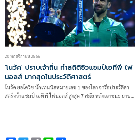
20 พฤศจิกายน 2566
'โนวัค' ปราบเจ้าถิ่น ทำสถิติซิวแชมป์เอทีพี ไฟ
นอลส์ มากสุดในประวัติศาสตร์
โนวัค ยอโควิช นักเทนนิสหมายเลข 1 ของโลก จารึกประวัติสา
สตร์คว้าแชมป์ เอทีพี ไฟนอลส์ สูงสุด 7 สมัย หลังเอาชนะ ยาน
นิส ซินเนอร์ นักหวดลูกสักหลาดขวัญใจเจ้าถิ่น ในการแข่งขันที่
เมืองตูริน ประเทศอิตาลี เมื่อคืนวันอาทิตย์ที่ 19 พฤศจิกายนที่
ผ่านมา