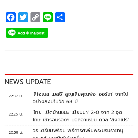
F
T
C
Li
S
ac
wi
o
n
h
e
tt
p
e
ar
b
er
y
e
o
Li
o
n
k
k
NEWS UPDATE
'ลิโอเนล เมสซี' สูญเสียคุณพ่อ 'ฮอร์เก' จากไป
22:37 น.
อย่างสงบในวัย 68 ปี
'ไทย' เปิดบ้านชนะ 'เมียนมา' 2-0 จาก 2 จุด
22:26 น.
โทษ เข้ารอบรองฯ บอลอาเซียน ดวล 'สิงคโปร์'
วธ.เตรียมพร้อม พิธีการศพในพระบรมราชานุ
20:59 น.