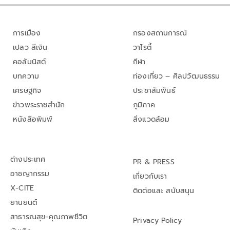
การเมือง
กรองสถานการณ์
เปลว สีเงิน
วาไรตี้
คอลัมนิสต์
กีฬา
บทความ
ท่องเที่ยว – ศิลปวัฒนธรรม
เศรษฐกิจ
ประชาสัมพันธ์
ข่าวพระราชสำนัก
ภูมิภาค
หนังสือพิมพ์
สิ่งแวดล้อม
ต่างประเทศ
PR & PRESS
อาชญากรรม
เกี่ยวกับเรา
X-CITE
ติดต่อและ สนับสนุน
ยานยนต์
สาธารณสุข-คุณภาพชีวิต
Privacy Policy