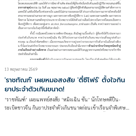
13 พฤษภาคม 2569
'ราชทัณฑ์' เผยหมอสงสัย 'ตี๋ซีโฟร์' ตั้งใจกิน
ยาประจำตัวเกินขนาด!
‘ราชทัณฑ์’ เผยแพทย์สงสัย ‘หมิงเฉิน ซัน’ นักโทษคดีปืน-
ระเบิดชาวจีน กินยาประจำตัวเกินขนาดก่อนเข้าเรือนจำพิเศษ
พัทยา เร่งตรวจเลือดหาสารพิษละเอียด ย้ำคุมเข้มขั้นสูงสุด ตรึง
กำลังรอบโรงพยาบาล 24 ชั่วโมง