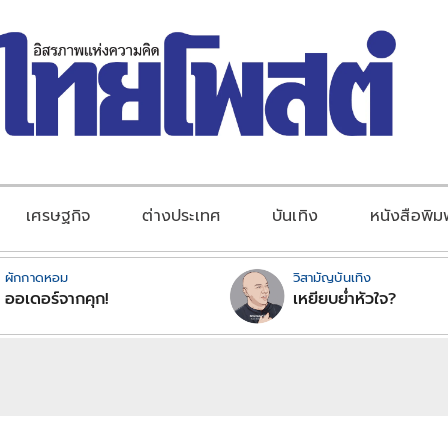
เศรษฐกิจ
ต่างประเทศ
บันเทิง
หนังสือพิม
ผักกาดหอม
วิสามัญบันเทิง
ออเดอร์จากคุก!
เหยียบย่ำหัวใจ?