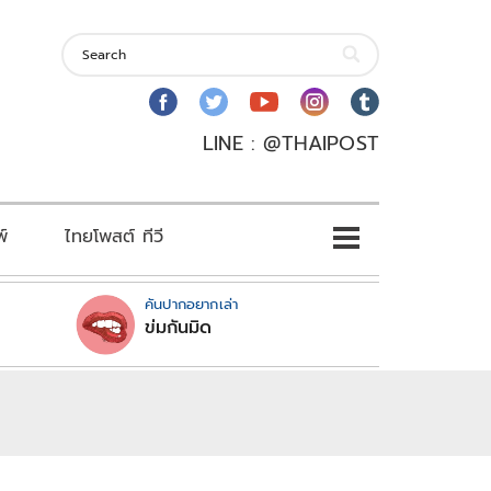
LINE : @THAIPOST
พ์
ไทยโพสต์ ทีวี
คันปากอยากเล่า
ข่มกันมิด