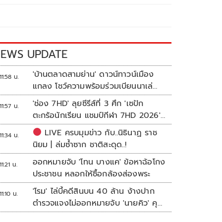
EWS UPDATE
'บ้านตลาดสามย่าน' ดาวน์ทาวน์เมือง
11:58 น.
แกลง โชว์ความพร้อมร่วมเบียนนาเล่
ระยอง
'ช่อง 7HD' ลุยซีรีส์ที่ 3 ศึก 'เซปัก
11:57 น.
ตะกร้อนักเรียน แชมป์กีฬา 7HD 2026'
เปิดรับทีมหญิงครั้งแรก
LIVE ครบมุมข่าว กับ..นิธินาฏ ราช
11:34 น.
นิยม | ล่มซ้ำซาก ชาติสะดุด..!
ออกหมายจับ 'โทน บางแค' ข้อหาฉ้อโกง
11:21 น.
ประชาชน หลอกให้ซื้อกล้องส่องพระ
'โรม' ไล่บี้คดีสินบน 40 ล้าน ง้างปาก
11:10 น.
ตำรวจแจงไม่ออกหมายจับ 'นายคิว' คุม
เว็บพนัน