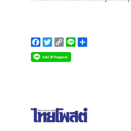
ความหวังยาใหม่ในการรักษาโรคโควิด-19 ผลวิจัยทาง
คลินิกในสหรัฐพบ “ฉีด” เพียงครั้งเดียว
F
T
C
Li
S
ac
wi
o
n
h
e
tt
p
e
ar
b
er
y
e
o
Li
o
n
k
k