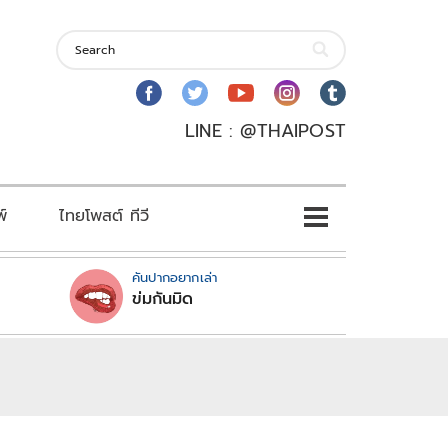
LINE : @THAIPOST
พ์
ไทยโพสต์ ทีวี
คันปากอยากเล่า
ข่มกันมิด