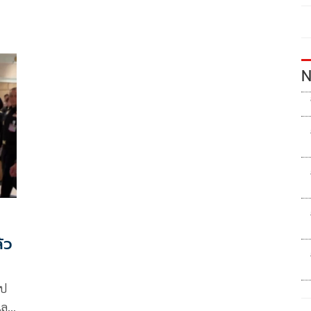
N
้ว
ิป
และ