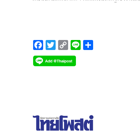
มีแรงกดดันให้ย้ายออกจากตำแหน่งเรื่องนี้จบแล้ว
F
T
C
Li
S
ac
wi
o
n
h
e
tt
p
e
ar
b
er
y
e
o
Li
o
n
k
k