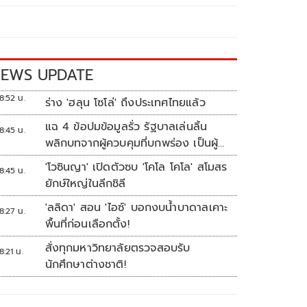
EWS UPDATE
8:52 น.
ร่าง 'ฮลุน โซโล่' ถึงประเทศไทยแล้ว
แฉ 4 ข้อปมข้อมูลรั่ว รัฐบาลเล่นลิ้น
8:45 น.
พลิกบทจากผู้ควบคุมที่บกพร่อง เป็นผู้
เสียหายขู่ฟ้องคนเอาความจริงมาพูด
'โวซินญา' เปิดตัวซบ 'โคโล โคโล' สโมสร
8:45 น.
ยักษ์ใหญ่ในลีกชิลี
'ลลิดา' สอน 'ไอซ์' บอกงบน้ำบาดาลเคาะ
8:27 น.
พื้นที่ก่อนเลือกตั้ง!
สั่งทุกมหาวิทยาลัยตรวจสอบรับ
8:21 น.
นักศึกษาต่างชาติ!