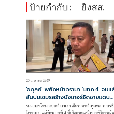
ป้ายกำกับ :
ยิงสส.
20 เมษายน 2569
'อดุลย์' พยักหน้าดรามา 'มทภ.4' จบแล
ลั่นปมเขมรสร้างบังเกอร์ชิดชายแดน
สระแก้ว รอฟังรายงาน
รมว.กลาโหม ตอบคำถามกรณีดรามาคำพูดพล.ท.นรธ
โพยนอก แม่ทัพภาคที่ 4 ที่เกิดกระแสวิพากษ์วิจารณ์