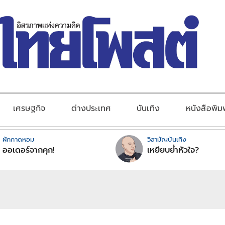
เศรษฐกิจ
ต่างประเทศ
บันเทิง
หนังสือพิม
ผักกาดหอม
วิสามัญบันเทิง
ออเดอร์จากคุก!
เหยียบย่ำหัวใจ?