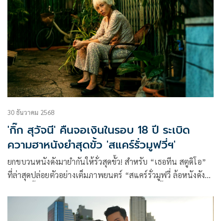
30 ธันวาคม 2568
'กิ๊ก สุวัจนี' คืนจอเงินในรอบ 18 ปี ระเบิด
ความฮาหนังยำสุดขั้ว 'สแคร์รั่วมูฟวี่ฯ'
ยกขบวนหนังดังมายำกันให้รั่วสุดขั้ว! สำหรับ “เธอทีน สตูดิโอ”
ที่ล่าสุดปล่อยตัวอย่างเต็มภาพยนตร์ “สแคร์รั่วมูฟวี่ ล้อหนังดัง
ยำหนังจี้” ภาพยนตร์แนวตลกล้อเลียน/ คอมเมดี้/ เฮอร์เรอร์
ผ่านฝีมือผู้กำกับ จง-บรรจง สินธนมงคลกุล