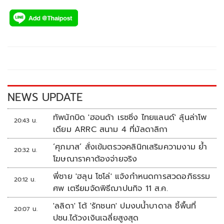
ac
wi
o
n
h
e
tt
p
e
ar
b
er
y
e
o
Li
o
n
k
k
NEWS UPDATE
ทัพนักบิด 'ฮอนด้า เรซซิ่ง ไทยแลนด์' ลุ้นล่าโพ
20:43 น.
เดียม ARRC สนาม 4 ที่มัลดาลิกา
‘ศุภมาส’ สั่งเข้มตรวจคลินิกเสริมความงาม ย้ำ
20:32 น.
โฆษณาราคาต้องจ่ายจริง
พี่ชาย 'ฮลุน โซโล่' แจ้งกำหนดการสวดอภิธรรม
20:12 น.
ศพ เตรียมจัดพิธีฌาปนกิจ 11 ส.ค.
'ลลิดา' โต้ 'รักชนก' ปมงบน้ำบาดาล ชี้พื้นที่
20:07 น.
ปชน.ได้วงเงินเฉลี่ยสูงสุด