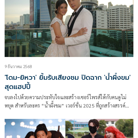
9 ธันวาคม 2568
'โดม-ยิหวา' ยิ้มรับเสียงชม ปิดฉาก 'น้ำผึ้งขม'
สุดแฮปปี้
จบลงไปด้วยความประทับใจและสร้างเซอร์ไพรส์ให้กับคนดูไม่
หยุด สำหรับละคร “น้ำผึ้งขม” เวอร์ชั่น 2025 ที่ถูกสร้างสรรค์
และตีความใหม่โดย ค่าย จันทร์ 25 จำกัด ของ “แดง-สุรางค์
เปรมปรีดิ์” แท็กทีมผู้กำกับมากฝีมือ “วุธ-อัษฎาวุธ เหลืองสุนทร”
จาก บริษัทเพ็ญพุธ จำกัด พร้อม 2 นักแสดงนำ “โดม ปกรณ์-