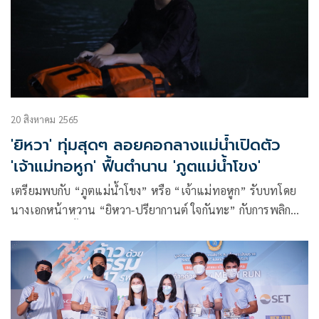
20 สิงหาคม 2565
'ยิหวา' ทุ่มสุดๆ ลอยคอกลางแม่น้ำเปิดตัว
'เจ้าแม่ทอหูก' ฟื้นตำนาน 'ภูตแม่น้ำโขง'
เตรียมพบกับ “ภูตแม่น้ำโขง” หรือ “เจ้าแม่ทอหูก” รับบทโดย
นางเอกหน้าหวาน “ยิหวา-ปรียากานต์ ใจกันทะ” กับการพลิก
บทบาทร้ายครั้งแรก และไม่ใช่ร้ายธรรมดาทั่วไป เรียกว่าสะสม
ความแค้นมานานนับพันปี เพื่อมาร้ายในวันนี้!