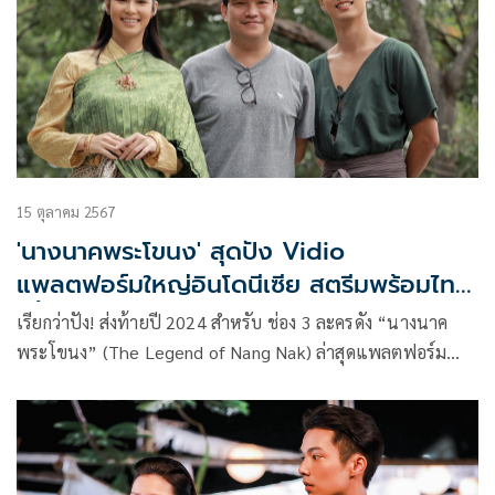
ของนางนาคเป็นที่เลื่องลือไปทั่ว
15 ตุลาคม 2567
'นางนาคพระโขนง' สุดปัง Vidio
แพลตฟอร์มใหญ่อินโดนีเซีย สตรีมพร้อมไทย
ครั้งแรก!
เรียกว่าปัง! ส่งท้ายปี 2024 สำหรับ ช่อง 3 ละครดัง “นางนาค
พระโขนง” (The Legend of Nang Nak) ล่าสุดแพลตฟอร์ม
ยักษ์ใหญ่ PT Vidio Dot Com ( Vidio ) บริการสตรีมมิ่งวิดีโอแบบ
OTT รายใหญ่ที่สุดของประเทศอินโดนีเซีย จับขึ้นสตรีมมิ่งให้
ชาวอินโดนีเซีย ที่มีประชากรมากเป็นอันดับ 4 ของโลก รับชม
พร้อมประเทศไทยเป็นครั้งแรก