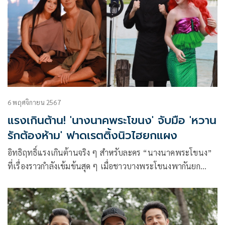
ยิหวา ปรียากานต์”
6 พฤศจิกายน 2567
แรงเกินต้าน! 'นางนาคพระโขนง' จับมือ 'หวาน
รักต้องห้าม' ฟาดเรตติ้งนิวไฮยกแผง
อิทธิฤทธิ์แรงเกินต้านจริง ๆ สำหรับละคร “นางนาคพระโขนง”
ที่เรื่องราวกำลังเข้มข้นสุด ๆ เมื่อชาวบางพระโขนงพากันยก
ขบวนสารพัดหมอผีเพื่อมาปราบนางนาค (ยิหวา ปรียากานต์)
เรียกว่าขนหมอผีมาทั้งประเทศ แถมยังหลากหลายเชื้อชาติอีก
ด้วย! งานนี้นางนาคไม่ยอมอยู่เฉย จัดการกับผู้รุกรานและคนที่มา
ทำร้ายพี่มาก (จ็อบ ธัชพล) จนขวัญกระเจิงกันไปเลย! ความเฮี้ยน