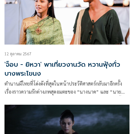
12 ตุลาคม 2567
'จ็อบ - ยิหวา' พาเที่ยวงานวัด หวานฟุ้งทั่ว
บางพระโขนง
ตำนานผีไทยที่โด่งดังที่สุดในหน้าประวัติศาสตร์กลับมาอีกครั้ง
เรื่องราวความรักต่างภพสุดอมตะของ “นางนาค” และ “นาย
มาก” แห่งบางพระโขนงที่แม้กระทั่งความตายก็มิอาจพรากทั้ง
สองออกจากกันได้ พร้อมกลับการโคจรกลับมาพบกันของ 2
พระนาง จ็อบ-ธัชพล กู้วงศ์บัณฑิต กับ ยิหวา-ปรียากานต์ ใจกันทะ
ในละครเรื่อง “นางนาคพระโขนง”