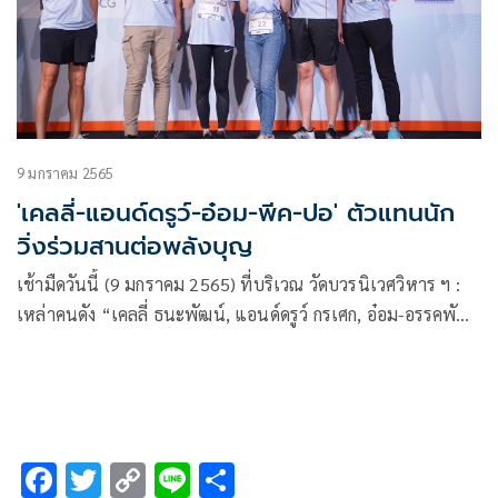
9 มกราคม 2565
'เคลลี่-แอนด์ดรูว์-อ๋อม-พีค-ปอ' ตัวแทนนัก
วิ่งร่วมสานต่อพลังบุญ
เช้ามืดวันนี้ (9 มกราคม 2565) ที่บริเวณ วัดบวรนิเวศวิหาร ฯ :
เหล่าคนดัง “เคลลี่ ธนะพัฒน์, แอนด์ดรูว์ กรเศก, อ๋อม-อรรคพันธ์
นะมาตร์, พีค-ภัทรศยา เครือสุวรรณศิริ, ยิหวา-ปรียากานต์ ใจ
กันทะ, ปอ-อรรณพ ทองบริสุทธิ์, มิลลี่-อภิสรา วงศ์ทัศนีโย, สปาย-
ภาสกรณ์ รุ่งเรืองเดชาภัทร์ ฯลฯ เป็นตัวแทนนักวิ่งและแฟนก้าว
ด้วยธรรม มาร่วมกิจกรรมเดิน-วิ่ง ฯ การกุศล “ก้าวด้วยธรรม
MERIT RUN ก้าวไปไหว้พระ ๙ วัด”
F
T
C
Li
S