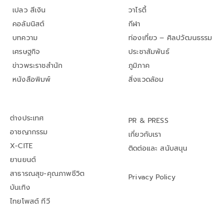
เปลว สีเงิน
วาไรตี้
คอลัมนิสต์
กีฬา
บทความ
ท่องเที่ยว – ศิลปวัฒนธรรม
เศรษฐกิจ
ประชาสัมพันธ์
ข่าวพระราชสำนัก
ภูมิภาค
หนังสือพิมพ์
สิ่งแวดล้อม
ต่างประเทศ
PR & PRESS
อาชญากรรม
เกี่ยวกับเรา
X-CITE
ติดต่อและ สนับสนุน
ยานยนต์
สาธารณสุข-คุณภาพชีวิต
Privacy Policy
บันเทิง
ไทยโพสต์ ทีวี