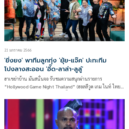
21 มกราคม 2566
'ยิ่งยง' พาทีมลูกทุ่ง 'ยุ้ย-แจ๊ค' ปะทะทีม
โปงลางสะออน 'อี๊ด-ลาล่า-ลูลู่'
ฮาเขย่าบ้าน มันสนั่นจอ รับชมความสนุกผ่านรายการ
“Hollywood Game Night Thailand” (ฮอลลีวูด เกม ไนท์ ไทย
แลนด์) วันอาทิตย์ที่ 22 มกราคมนี้ เวลา 20.40 น. ทางช่อง
MONO29 ล่าสุดระเบิดสงครามปั่นประสาทปะทะความฮา
ระหว่างทีมลูกทุ่งปะทะทีมโปงลางสะออนสนั่นเวที