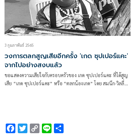
พร” และ “ยิ่งยง ยอดบัวงาม” นั่นเอง
3 กุมภาพันธ์ 2565
วงการตลกสูญเสียอีกครั้ง 'เกด ซุปเปอร์แคะ'
จากไปอย่างสงบแล้ว
ขอแสดงความเสียใจกับครอบครัวของ เกด ซุปเปอร์แคะ ที่ได้สูญ
เสีย “เกด ซุปเปอร์แคะ” หรือ “ตลกน้องเกด” โดย สมนึก-วิลลี่
นาคแท้ อดีตโฆษกและตลกเวทีลูกทุ่งของ ยิ่งยง ยอดบัวงาม
โพสต์แจ้งข่าวเศร้าผ่านเฟซบุ๊กส่วนตัว
F
T
C
Li
S