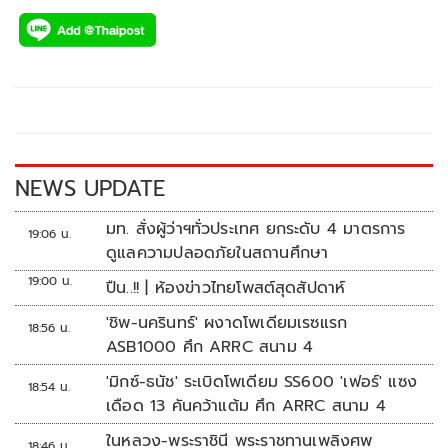
ac
wi
o
n
h
e
tt
p
e
ar
b
er
y
e
o
Li
o
n
k
k
NEWS UPDATE
มท. สั่งผู้ว่าฯทั่วประเทศ ยกระดับ 4 มาตรการ
19:06 น.
ดูแลความปลอดภัยในสถานศึกษา
19:00 น.
ปืน..!! | ห้องข่าวไทยโพสต์สุดสัปดาห์
'ชิพ-นครินทร์' ผงาดโพเดียมเรซแรก
18:56 น.
ASB1000 ศึก ARRC สนาม 4
'มิกซ์-ธนัช' ระเบิดโพเดียม SS600 'เฟอร์' แซง
18:54 น.
เดือด 13 คันคว้าแต้ม ศึก ARRC สนาม 4
ในหลวง-พระราชินี พระราชทานเพลิงศพ
18:46 น.