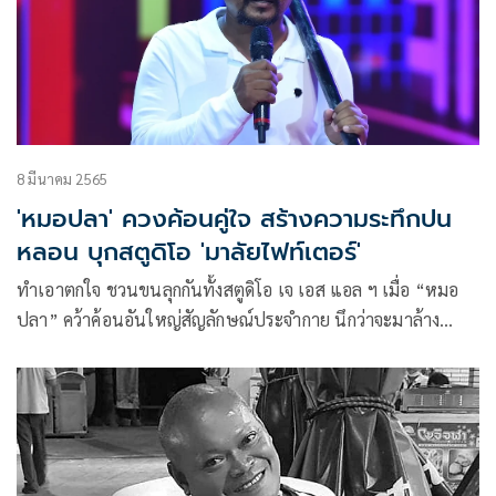
8 มีนาคม 2565
'หมอปลา' ควงค้อนคู่ใจ สร้างความระทึกปน
หลอน บุกสตูดิโอ 'มาลัยไฟท์เตอร์'
ทำเอาตกใจ ชวนขนลุกกันทั้งสตูดิโอ เจ เอส แอล ฯ เมื่อ “หมอ
ปลา” คว้าค้อนอันใหญ่สัญลักษณ์ประจำกาย นึกว่าจะมาล้าง
อาคม ไล่วิญญาณ ล้างอาถรรพ์…แต่มาโผล่ ในรายการ “มาลัย
ไฟท์เตอร์” ร้อนถึงพิธีกรอย่าง “วิลลี่ แมคอินทอช” และคอมเมน
เตเตอร์อย่าง “ตั๊ก ศิริพร” มาพร้อมกับนักคอมเมนต์ด้านวิชาการ
อย่าง “ชมพู สุทธิพงษ์” ที่ต้องรีบเข้ามา สอบถามถึงได้รู้ว่า
“หมอปลา” มานั่งแท่นเป็นหนึ่งในแมวมองร่วมกับ “ฮาย อาภา