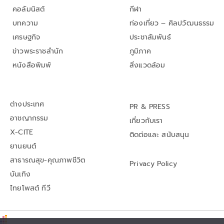
คอลัมนิสต์
กีฬา
บทความ
ท่องเที่ยว – ศิลปวัฒนธรรม
เศรษฐกิจ
ประชาสัมพันธ์
ข่าวพระราชสำนัก
ภูมิภาค
หนังสือพิมพ์
สิ่งแวดล้อม
ต่างประเทศ
PR & PRESS
อาชญากรรม
เกี่ยวกับเรา
X-CITE
ติดต่อและ สนับสนุน
ยานยนต์
สาธารณสุข-คุณภาพชีวิต
Privacy Policy
บันเทิง
ไทยโพสต์ ทีวี