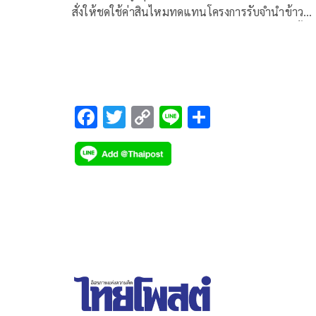
สั่งให้ชดใช้ค่าสินไหมทดแทนโครงการรับจำนำข้าว
เปลือก และเพิกถอนคำสั่งยึด อายัดทรัพย์สิน รวมทั้งคำ
ขายทอดตลาด และคำสั่งปฏิเสธคำขอกันส่วนในฐานะ
เจ้าของร่วม
F
T
C
Li
S
ac
wi
o
n
h
e
tt
p
e
ar
b
er
y
e
o
Li
o
n
k
k