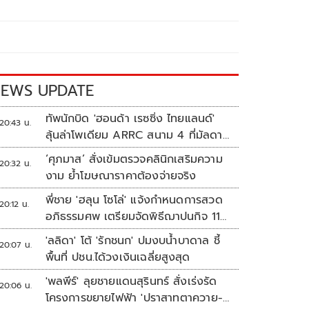
EWS UPDATE
ทัพนักบิด 'ฮอนด้า เรซซิ่ง ไทยแลนด์'
20:43 น.
ลุ้นล่าโพเดียม ARRC สนาม 4 ที่มัลดาลิ
กา
‘ศุภมาส’ สั่งเข้มตรวจคลินิกเสริมความ
20:32 น.
งาม ย้ำโฆษณาราคาต้องจ่ายจริง
พี่ชาย 'ฮลุน โซโล่' แจ้งกำหนดการสวด
20:12 น.
อภิธรรมศพ เตรียมจัดพิธีฌาปนกิจ 11
ส.ค.
'ลลิดา' โต้ 'รักชนก' ปมงบน้ำบาดาล ชี้
20:07 น.
พื้นที่ ปชน.ได้วงเงินเฉลี่ยสูงสุด
'พลพีร์' ลุยชายแดนสุรินทร์ สั่งเร่งรัด
20:06 น.
โครงการขยายไฟฟ้า 'ปราสาทตาควาย-