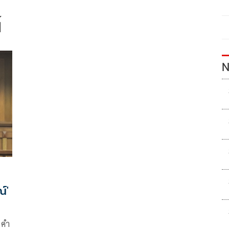
์
N
์'
นคำ