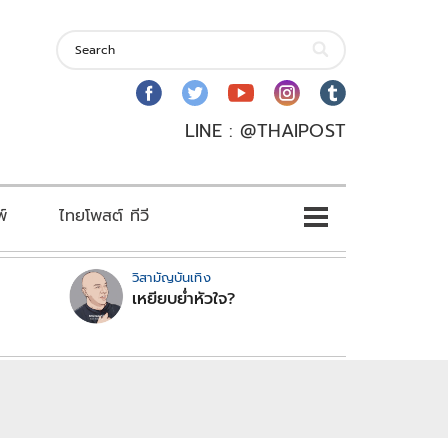
LINE : @THAIPOST
พ์
ไทยโพสต์ ทีวี
วิสามัญบันเทิง
เหยียบย่ำหัวใจ?