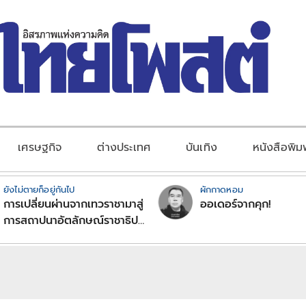
เศรษฐกิจ
ต่างประเทศ
บันเทิง
หนังสือพิม
ยังไม่ตายก็อยู่กันไป
ผักกาดหอม
การเปลี่ยนผ่านจากเทวราชามาสู่
ออเดอร์จากคุก!
การสถาปนาอัตลักษณ์ราชาธิป
ไตยแบบพุทธศาสนาในพระไตร
ปิฏก : สามัญผลสูตรในฐานะ
ทฤษฎีขีดจำกัดของอำนาจรัฐ
เหนือแรงงานและทรัพย์สิน