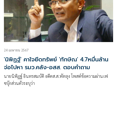
24 เมษายน 2567
'นิพิฏฐ์' คาใจยึดทรัพย์ 'ทักษิณ' 4.7หมื่นล้าน
จ่อไปหา รมว.คลัง-อสส. ตอบคำถาม
นายนิพิฏฐ์ อินทรสมบัติ อดีตส.ส.พัทลุง โพสต์ข้อความผ่านเฟ
ซบุ๊กส่วนตัวระบุว่า