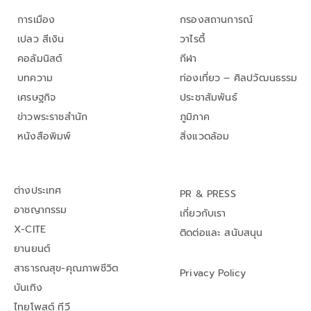
การเมือง
กรองสถานการณ์
เปลว สีเงิน
วาไรตี้
คอลัมนิสต์
กีฬา
บทความ
ท่องเที่ยว – ศิลปวัฒนธรรม
เศรษฐกิจ
ประชาสัมพันธ์
ข่าวพระราชสำนัก
ภูมิภาค
หนังสือพิมพ์
สิ่งแวดล้อม
ต่างประเทศ
PR & PRESS
อาชญากรรม
เกี่ยวกับเรา
X-CITE
ติดต่อและ สนับสนุน
ยานยนต์
สาธารณสุข-คุณภาพชีวิต
Privacy Policy
บันเทิง
ไทยโพสต์ ทีวี