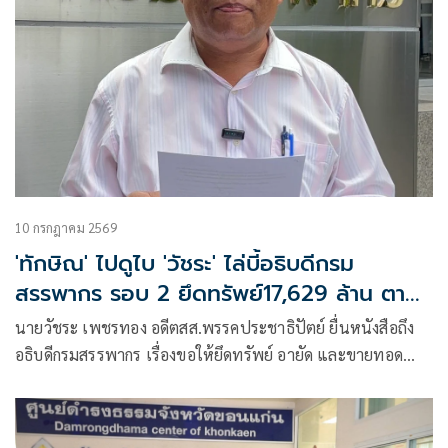
10 กรกฎาคม 2569
'ทักษิณ' ไปดูไบ 'วัชระ' ไล่บี้อธิบดีกรม
สรรพากร รอบ 2 ยึดทรัพย์17,629 ล้าน ตาม
คำพิพากษา
นายวัชระ เพชรทอง อดีตสส.พรรคประชาธิปัตย์ ยื่นหนังสือถึง
อธิบดีกรมสรรพากร เรื่องขอให้ยึดทรัพย์ อายัด และขายทอด
ตลาดทรัพย์สินของนายทักษิณ ชินวัตร (ฉบับที่ ๒)