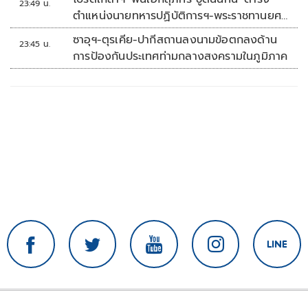
23:49 น.
ตำแหน่งนายทหารปฏิบัติการฯ-พระราชทานยศ
'พลตรี'
ซาอุฯ-ตุรเคีย-ปากีสถานลงนามข้อตกลงด้าน
23:45 น.
การป้องกันประเทศท่ามกลางสงครามในภูมิภาค