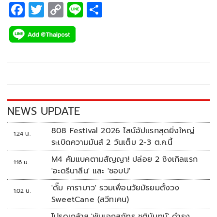
F
T
C
Li
S
ac
wi
o
n
h
e
tt
p
e
ar
b
er
y
e
o
Li
o
n
k
k
NEWS UPDATE
808 Festival 2026 ไลน์อัปแรกสุดยิ่งใหญ่
1:24 น.
ระเบิดความมันส์ 2 วันเต็ม 2-3 ต.ค.นี้
M4 คัมแบคตามสัญญา! ปล่อย 2 ซิงเกิลแรก
1:16 น.
'อะดรีนาลีน' และ 'ชอบU'
'ดั๊ม คาราบาว' รวมเพื่อนวัยมัธยมตั้งวง
1:02 น.
SweetCane (สวีทเคน)
โปรดเกล้าฯ 'พันเอกสุภัทร ชูตินันทน์' ดำรง