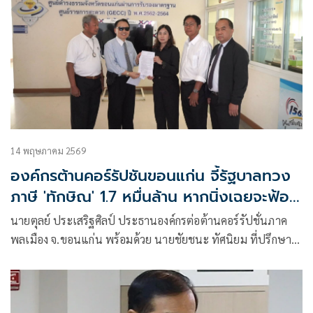
14 พฤษภาคม 2569
องค์กรต้านคอร์รัปชันขอนแก่น จี้รัฐบาลทวง
ภาษี 'ทักษิณ' 1.7 หมื่นล้าน หากนิ่งเฉยจะฟ้อง
เอาผิดนายกฯ ม.157
นายตุลย์ ประเสริฐศิลป์ ประธานองค์กรต่อต้านคอร์รัปชั่นภาค
พลเมือง จ.ขอนแก่น พร้อมด้วย นายชัยชนะ ทัศนิยม ที่ปรึกษา
องค์กรต่อต้านคอรัปชั่นภาคพลเมือง จ.ขอนแก่น เข้ายื่นหนังสือ
ต่อศูนย์ดำรงธรรม ส่งถึง นายอนุทิน ชาญวีรกุล นายกรัฐมนตรี
และ รมว.มหาดไทย ใ