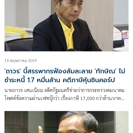
14 พฤษภาคม 2569
'ถาวร' บี้สรรพากรฟ้องล้มละลาย 'ทักษิณ' ไม่
ชำระหนี้ 1.7 หมื่นล้าน คดีภาษีหุ้นชินคอร์ป
นายถาวร เสนเนียม อดีตรัฐมนตรีช่วยว่าการกระทรวงคมนาคม
โพสต์ข้อความผ่านเฟซบุ๊กว่า เรื่องภาษี 17,000 กว่าล้านบาท
เกรงว่ารัฐจะไม่ได้เงินเลย ระยะเวลาบังคับชำระภาษีค้างจะหมด
ประมาณกลางปี 70 ตามประมวลรัษฎากร มาตรา 12 เรื่องนี้
ไม่ใช่การบังคับชำระหนี้ตามคำพิพากษา