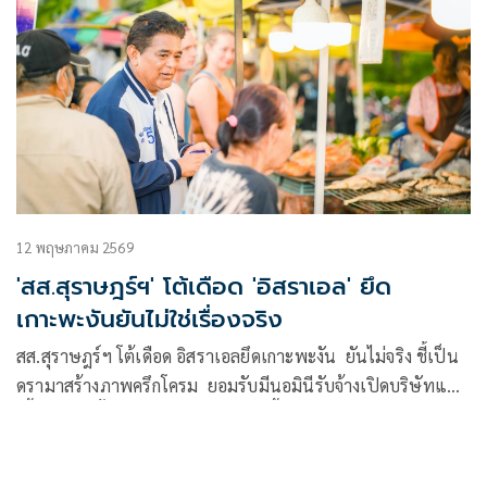
12 พฤษภาคม 2569
'สส.สุราษฎร์ฯ' โต้เดือด 'อิสราเอล' ยึด
เกาะพะงันยันไม่ใช่เรื่องจริง
สส.สุราษฎร์ฯ โต้เดือด อิสราเอลยึดเกาะพะงัน ยันไม่จริง ชี้เป็น
ดรามาสร้างภาพครึกโครม ยอมรับมีนอมินีรับจ้างเปิดบริษัทแต่
เนื้อร้ายตัดทิ้งหมด แจงยิวเยอะช่วงนี้เพราะกลับบ้านไม่ได้ จาก
เหตุสงครามกับอิหร่าน