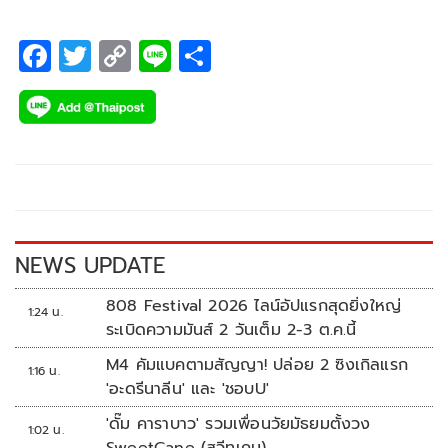
F
T
C
Li
S
ac
wi
o
n
h
e
tt
p
e
ar
b
er
y
e
o
Li
o
n
k
k
NEWS UPDATE
808 Festival 2026 ไลน์อัปแรกสุดยิ่งใหญ่
1:24 น.
ระเบิดความมันส์ 2 วันเต็ม 2-3 ต.ค.นี้
M4 คัมแบคตามสัญญา! ปล่อย 2 ซิงเกิลแรก
1:16 น.
'อะดรีนาลีน' และ 'ชอบU'
'ดั๊ม คาราบาว' รวมเพื่อนวัยมัธยมตั้งวง
1:02 น.