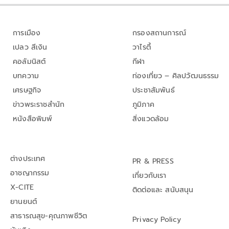
การเมือง
กรองสถานการณ์
เปลว สีเงิน
วาไรตี้
คอลัมนิสต์
กีฬา
บทความ
ท่องเที่ยว – ศิลปวัฒนธรรม
เศรษฐกิจ
ประชาสัมพันธ์
ข่าวพระราชสำนัก
ภูมิภาค
หนังสือพิมพ์
สิ่งแวดล้อม
ต่างประเทศ
PR & PRESS
อาชญากรรม
เกี่ยวกับเรา
X-CITE
ติดต่อและ สนับสนุน
ยานยนต์
สาธารณสุข-คุณภาพชีวิต
Privacy Policy