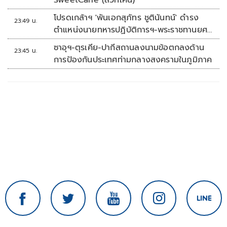
SweetCane (สวีทเคน)
โปรดเกล้าฯ 'พันเอกสุภัทร ชูตินันทน์' ดำรง
23:49 น.
ตำแหน่งนายทหารปฏิบัติการฯ-พระราชทานยศ
'พลตรี'
ซาอุฯ-ตุรเคีย-ปากีสถานลงนามข้อตกลงด้าน
23:45 น.
การป้องกันประเทศท่ามกลางสงครามในภูมิภาค