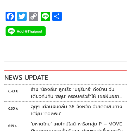
F
T
C
Li
S
ac
wi
o
n
h
e
tt
p
e
ar
b
er
y
e
o
Li
o
n
k
k
NEWS UPDATE
ร่าง 'น้องอั้ม' ลูกเรือ 'มยุรีนารี' ถึงบ้าน วัน
6:43 น.
เดียวกันกับ 'ฮลุน' ครอบครัวร่ำไห้ เผยฝันอยาก
เป็นทหารเรือ
อุตุฯ เตือนฝนถล่ม 36 จังหวัด อัปเดตเส้นทาง
6:35 น.
ไต้ฝุ่น 'ดอลฟิน'
'มหาดไทย' เผยไทม์ไลน์ หารือกลุ่ม P – MOVE
6:19 น.