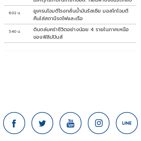
มีเหตุกระทบกระทั่งกับอส. ก่อนพาส่งขึ้นรถกลับ
ยูเครนโจมตีโรงกลั่นน้ำมันรัสเซีย มอสโกโจมตี
6:02 น.
คืนใส่สถานีรถไฟและเรือ
ดินถล่มคร่าชีวิตอย่างน้อย 4 รายในภาคเหนือ
5:40 น.
ของฟิลิปปินส์