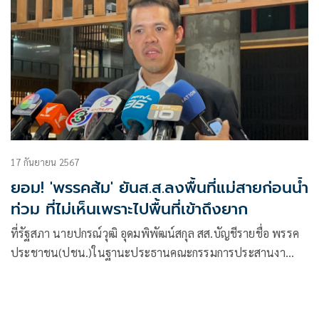
17 กันยายน 2567
ยอม! 'พรรคส้ม' ยันส.ส.ลงพื้นที่แม่สายก่อนน้ำ
ท่วม ที่ไม่เห็นเพราะไปพื้นที่เข้าถึงยาก
ที่รัฐสภา นายปกรณ์วุฒิ อุดมพิพัฒน์สกุล สส.บัญชีรายชื่อ พรรค
ประชาชน(ปชน.)ในฐานะประธานคณะกรรมการประสานงา
นพรร