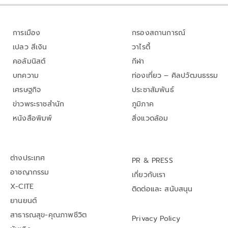
การเมือง
กรองสถานการณ์
เปลว สีเงิน
วาไรตี้
คอลัมนิสต์
กีฬา
บทความ
ท่องเที่ยว – ศิลปวัฒนธรรม
เศรษฐกิจ
ประชาสัมพันธ์
ข่าวพระราชสำนัก
ภูมิภาค
หนังสือพิมพ์
สิ่งแวดล้อม
ต่างประเทศ
PR & PRESS
อาชญากรรม
เกี่ยวกับเรา
X-CITE
ติดต่อและ สนับสนุน
ยานยนต์
สาธารณสุข-คุณภาพชีวิต
Privacy Policy