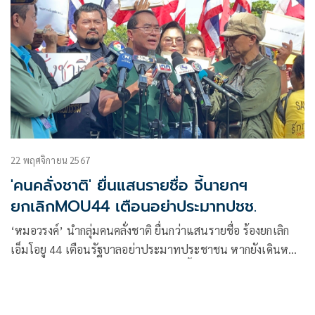
22 พฤศจิกายน 2567
'คนคลั่งชาติ' ยื่นแสนรายชื่อ จี้นายกฯ
ยกเลิกMOU44 เตือนอย่าประมาทปชช.
‘หมอวรงค์’ นำกลุ่มคนคลั่งชาติ ยื่นกว่าแสนรายชื่อ ร้องยกเลิก
เอ็มโอยู 44 เตือนรัฐบาลอย่าประมาทประชาชน หากยังเดินหน้า
เตรียมบุกทำเนียบฯ สงสัยทำไมตระกูลนี้ชอบยอมกัมพูชา