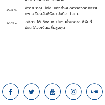
โฆษณาราคาต้องจ่ายจริง
พี่ชาย 'ฮลุน โซโล่' แจ้งกำหนดการสวดอภิธรรม
20:12 น.
ศพ เตรียมจัดพิธีฌาปนกิจ 11 ส.ค.
'ลลิดา' โต้ 'รักชนก' ปมงบน้ำบาดาล ชี้พื้นที่
20:07 น.
ปชน.ได้วงเงินเฉลี่ยสูงสุด