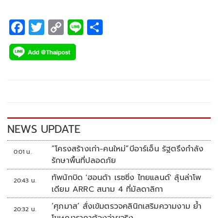
F
T
C
Li
S
ac
wi
o
n
h
e
tt
p
e
ar
b
er
y
e
o
Li
o
n
k
k
NEWS UPDATE
“โครงสร้างเก่า-คนใหม่”บีอาร์เอ็น รัฐตรึงกำลัง
0:01 น.
รักษาพื้นที่ปลอดภัย
ทัพนักบิด 'ฮอนด้า เรซซิ่ง ไทยแลนด์' ลุ้นล่าโพ
20:43 น.
เดียม ARRC สนาม 4 ที่มัลดาลิกา
‘ศุภมาส’ สั่งเข้มตรวจคลินิกเสริมความงาม ย้ำ
20:32 น.