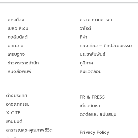
การเมือง
กรองสถานการณ์
เปลว สีเงิน
วาไรตี้
คอลัมนิสต์
กีฬา
บทความ
ท่องเที่ยว – ศิลปวัฒนธรรม
เศรษฐกิจ
ประชาสัมพันธ์
ข่าวพระราชสำนัก
ภูมิภาค
หนังสือพิมพ์
สิ่งแวดล้อม
ต่างประเทศ
PR & PRESS
อาชญากรรม
เกี่ยวกับเรา
X-CITE
ติดต่อและ สนับสนุน
ยานยนต์
สาธารณสุข-คุณภาพชีวิต
Privacy Policy