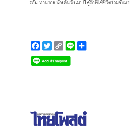
รอัน ทานากะ นักเต้นวัย 40 ปี คู่รักที่ใช้ชีวิตร่วมกับม
ห์ แครีย์ ได้ออกมา
F
T
C
Li
S
ac
wi
o
n
h
e
tt
p
e
ar
b
er
y
e
o
Li
o
n
k
k