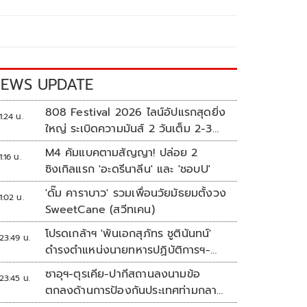
EWS UPDATE
808 Festival 2026 ไลน์อัปแรกสุดยิ่ง
1:24 น.
ใหญ่ ระเบิดความมันส์ 2 วันเต็ม 2-3
ต.ค.นี้
M4 คัมแบคตามสัญญา! ปล่อย 2
1:16 น.
ซิงเกิลแรก 'อะดรีนาลีน' และ 'ชอบU'
'ดั๊ม คาราบาว' รวมเพื่อนวัยมัธยมตั้งวง
1:02 น.
SweetCane (สวีทเคน)
โปรดเกล้าฯ 'พันเอกสุภัทร ชูตินันทน์'
23:49 น.
ดำรงตำแหน่งนายทหารปฏิบัติการฯ-
พระราชทานยศ 'พลตรี'
ซาอุฯ-ตุรเคีย-ปากีสถานลงนามข้อ
23:45 น.
ตกลงด้านการป้องกันประเทศท่ามกลาง