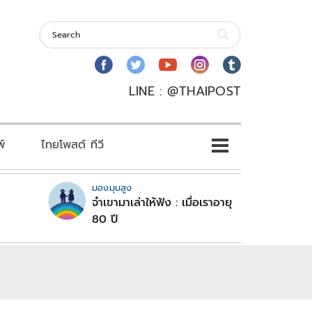
LINE : @THAIPOST
พ์
ไทยโพสต์ ทีวี
มองมุมสูง
จำเขามาเล่าให้ฟัง : เมื่อเราอายุ
80 ปี