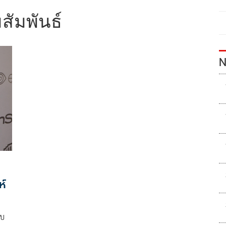
สัมพันธ์
N
ห์
ไบ