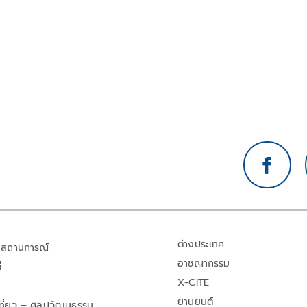
ต่างประเทศ
สถานการณ์
อาชญากรรม
้
X-CITE
ยานยนต์
เที่ยว – ศิลปวัฒนธรรม