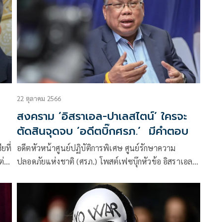
22 ตุลาคม 2566
สงคราม ’อิสราเอล-ปาเลสไตน์’ ใครจะ
ตัดสินจุดจบ ’อดีตบิ๊กศรภ.’ มีคำตอบ
ยที่
อดีตหัวหน้าศูนย์ปฏิบัติการพิเศษ ศูนย์รักษาความ
ต่อ
ปลอดภัยแห่งชาติ (ศรภ.) โพสต์เฟซบุ๊กหัวข้อ อิสราเอล
ปาเลสไตน์