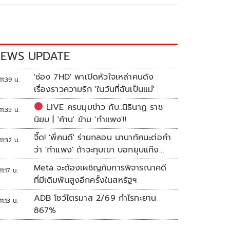
EWS UPDATE
'ช่อง 7HD' พาเปิดหัวใจเหล่าคนดัง
11:39 น.
เรื่องราวความรัก 'ในวันที่ฉันเป็นแม่'
LIVE ครบมุมข่าว กับ..นิธินาฏ ราช
11:35 น.
นิยม | 'ค้าน' ข้าม 'กำแพง'!!
จี๊ด! 'พี่คนดี' ร่ายกลอน นานาทัศนะต่อคำ
11:32 น.
ว่า 'กำแพง' ถ้าจะทุบเขา บอกยุบแก๊ง
ง่ายกว่า
Meta จะต้องเผชิญกับการพิจารณาคดี
11:17 น.
ที่มีเดิมพันสูงอีกครั้งในสหรัฐฯ
ADB โชว์ไตรมาส 2/69 กำไรทะยาน
11:13 น.
867%