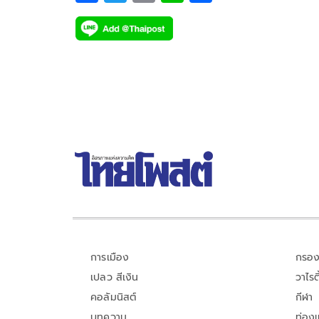
ac
wi
o
n
h
e
tt
p
e
ar
b
er
y
e
o
Li
o
n
k
k
การเมือง
กรอง
เปลว สีเงิน
วาไรตี
คอลัมนิสต์
กีฬา
บทความ
ท่อง