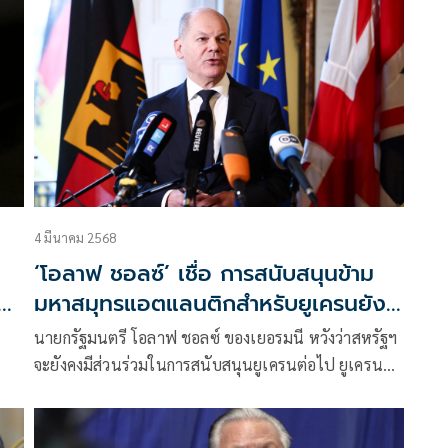
4 มีนาคม 2568
‘โอลาฟ ชอลซ์’ เชื่อ การสนับสนุนข้าม
มหาสมุทรแอตแลนติกสำหรับยูเครนยัง
คงมีความสำคัญ
นายกรัฐมนตรี โอลาฟ ชอลซ์ ของเยอรมนี หวังว่าสหรัฐฯ
จะยังคงมีส่วนร่วมในการสนับสนุนยูเครนต่อไป ยูเครนยัง
ต้องการ “การสนับสนุนระ