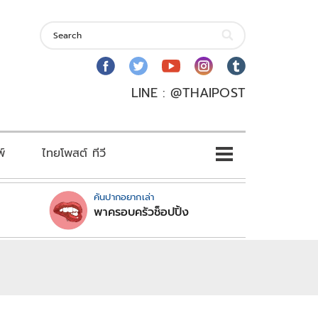
LINE : @THAIPOST
พ์
ไทยโพสต์ ทีวี
คันปากอยากเล่า
พาครอบครัวช็อปปิ้ง