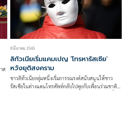
8 มีนาคม 2565
ลิทัวเนียเริ่มแคมเปญ 'โทรหารัสเซีย'
หวังยุติสงคราม
กาส
ชาวลิทัวเนียกลุ่มหนึ่งเริ่มการรณรงค์สนับสนุนให้ชาว
รัสเซียในต่างแดนโทรศัพท์กลับไปคุยกับเพื่อนร่วมชาติ
ล้านคน เพื่อสื่อสารกับผู้คนในรัสเซียเกี่ยวกับสิ่งที่เกิดขึ้น
ในยูเครน หลังจากพบว่าชาวรัสเซียจำนวนมากรับรู้แต่
เรื่องราวจากสื่อที่หนุนหลังรัฐบาล