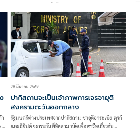
ใจ​ ทุบไม่ตาย​ หากครั้งนี้ถอยทัพเฉยๆ​ เหมือนไม่มีอะไร
่อง
เกิดขึ้น​
28 มีนาคม 2569
อง
ปากีสถานจะเป็นเจ้าภาพการเจรจายุติ
สงครามตะวันออกกลาง
ทำ
รัฐมนตรีต่างประเทศจากปากีสถาน ซาอุดีอาระเบีย ตุรกี
ะ
และอียิปต์ จะพบกันที่อิสลามาบัดเพื่อหารือเกี่ยวกับ
ง
สงครามในตะวันออกกลาง