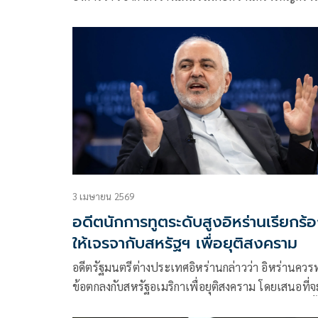
แต่ได้ชะลอแผนดังกล่าวออกไป เนื่องจากเขามองเห็น
ความหวังที่จะบรรลุข้อตกลงยุติสงครามซึ่งยังคงเป็นเรื
ยากที่จะบรรลุได้ในขณะนี้
3 เมษายน 2569
อดีตนักการทูตระดับสูงอิหร่านเรียกร้
ให้เจรจากับสหรัฐฯ เพื่อยุติสงคราม
อดีตรัฐมนตรีต่างประเทศอิหร่านกล่าวว่า อิหร่านควร
ข้อตกลงกับสหรัฐอเมริกาเพื่อยุติสงคราม โดยเสนอที่จ
จำกัดโครงการนิวเคลียร์และเปิดช่องแคบฮอร์มุซอีกครั้