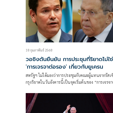
ปฏิเสธการเจรจาใดๆ กับวอชิงตันก็ตาม
18 กุมภาพันธ์ 2568
วอชิงตันยืนยัน การประชุมที่ริยาดไม่ใช่
'การเจรจาต่อรอง' เกี่ยวกับยูเครน
สหรัฐฯ ไม่ได้มองว่าการประชุมกับคณะผู้แทนจากรัสเซี
กรุงริยาดในวันอังคารนี้เป็นจุดเริ่มต้นของ “การเจรจา
รอง” เกี่ยวกับยูเครน ห