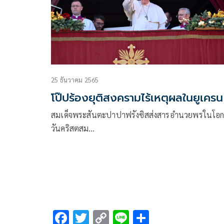
25 ธันวาคม 2565
โป๊ปร้องยุติสงครามไร้เหตุผลในยูเครน
สมเด็จพระสันตะปาปาฟรังซิสส่งสารอำนวยพรในโอ
วันคริสตสม…
F
T
C
Li
S