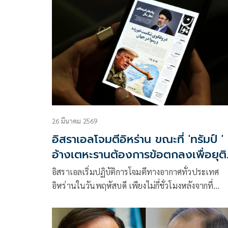
เพื่อแลกกับการยกเลิกมาตรการคว่ำบาตร
26 มีนาคม 2569
อิสราเอลโจมตีอิหร่าน ขณะที่ 'ทรัมป์ '
อ้างเตหะรานต้องการข้อตกลงเพื่อยุติ
สงคราม
อิสราเอลเริ่มปฏิบัติการโจมตีทางอากาศทั่วประเทศ
อิหร่านในวันพฤหัสบดี เพียงไม่กี่ชั่วโมงหลังจากที่
ประธานาธิบดีโดนัลด์ ทรัมป์ของสหรัฐฯ กล่าวว่า
เตหะรานต้องการข้อตกลงเพื่อยุติสงครามที่ยืดเยื้อมา
เกือบสี่สัปดาห์ แม้ว่านักการทูตระดับสูงของอิหร่านจะ