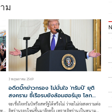
ราม
N
3 พฤษภาคม 2569
อดีตบิ๊กข่าวกรอง ไม่มั่นใจ 'ทรัมป์' ยุติ
สงคราม ชี้เรือรบยังล้อมฮอร์มุช โลก
วิกฤต-ค่าพลังงานยังสูง
จะเชื่อใจทรัมป์หรือสหรัฐได้หรือไม่​ ว่าจะไม่ก่อสงครามต่อ
ใหม่
อิหร่านรอบใหม่ขึ้นมาอีกครั้ง​ เพราะอิหร่านเป็นหนามตำ