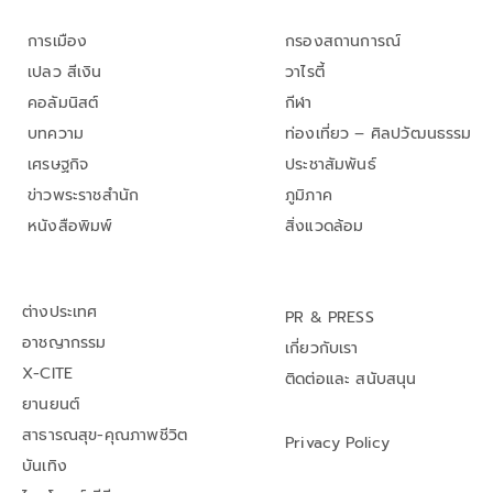
การเมือง
กรองสถานการณ์
เปลว สีเงิน
วาไรตี้
คอลัมนิสต์
กีฬา
บทความ
ท่องเที่ยว – ศิลปวัฒนธรรม
เศรษฐกิจ
ประชาสัมพันธ์
ข่าวพระราชสำนัก
ภูมิภาค
หนังสือพิมพ์
สิ่งแวดล้อม
ต่างประเทศ
PR & PRESS
อาชญากรรม
เกี่ยวกับเรา
X-CITE
ติดต่อและ สนับสนุน
ยานยนต์
สาธารณสุข-คุณภาพชีวิต
Privacy Policy
บันเทิง