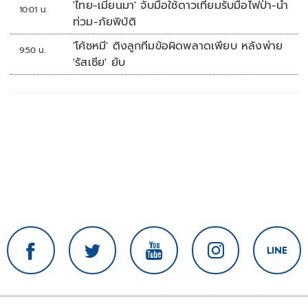
'ไทย-เมียนมา' จับมือใช้ดาวเทียมรับมือไฟป่า-น้ำ
10:01 น.
ทางเทคโนโลยี เซฟงบไปกว่า900ล้าน เชื่อหาก
ท่วม-ภัยพิบัติ
ใช้เต็มที่เอกชนขาดทุนย่อยยับ
'โค้ชหมี' ติงลูกทีมข้อผิดพลาดเพียบ หลังพ่าย
9:50 น.
'รัสเซีย' ยับ