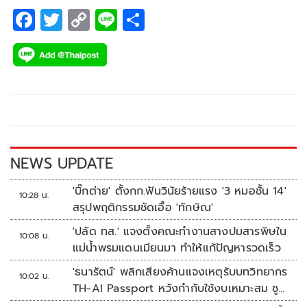
F
T
C
Li
S
ac
wi
o
n
h
e
tt
p
e
ar
b
er
y
e
o
Li
o
n
k
k
NEWS UPDATE
'บิ๊กต่าย' ตั้งกก.ฟันวินัยร้ายแรง '3 หมอชั้น 14'
10:28 น.
สรุปพฤติกรรมชัดเอื้อ 'ทักษิณ'
'ปลัด ทส.' แจงตั้งคณะทำงานสางปมสารพิษใน
10:08 น.
แม่น้ำพรมแดนเมียนมา ทำให้แก้ปัญหารวดเร็ว
'ธนารัตน์' พลิกเสียงค้านแจงเหตุรับบทวิทยากร
10:02 น.
TH-AI Passport หวังกำกับใช้งบเหมาะสม ชู
จุดเด่นคนไทยได้ใช้ AI ระดับโปร ลดเหลื่อมล้ำ