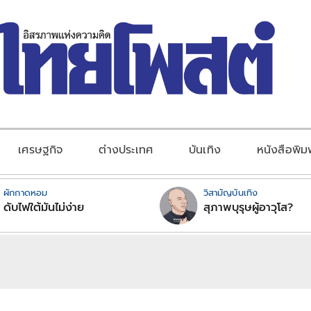
เศรษฐกิจ
ต่างประเทศ
บันเทิง
หนังสือพิม
ผักกาดหอม
วิสามัญบันเทิง
ดับไฟใต้มันไม่ง่าย
สุภาพบุรุษผู้อาวุโส?