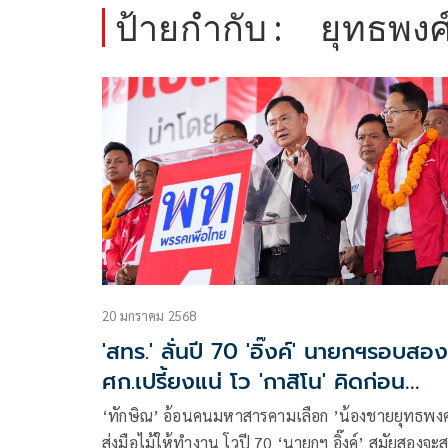
ป้ายกำกับ :
ยุทธพงศ์
20 มกราคม 2568
'สทร.' ลั่นปี 70 'อิ๊งค์' นายกฯรอบสอง
ศก.เปรี้ยงแน่ โว 'กาสิโน' คิดก่อน
สิงคโปร์ แต่โดนสกัด
‘ทักษิณ’ อ้อนคนมหาสารคามเลือก ’น้องชายยุทธพงศ
ส่งมือไม้ให้ทำงาน โวปี 70 ‘นายกฯ อิ๊งค์’ สมัยสองจะสร้าง