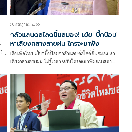
10 กรกฎาคม 2565
กลัวแลนด์สไลด์ขึ้นสมอง! เย้ย 'บิ๊กป้อม'
หาเสียงกลางสายฝน ใครจะมาฟัง
รือ
เด็กเพื่อไทย เย้ย”บิ๊กป้อม”กลัวแลนด์สไลด์ขึ้นสมอง หา
สภา
เสียงกลางสายฝน ไม่รู้เวลา หยันใครจะมาฟัง แนะเอา
นุน
เวลาไปเตรียมตอบศึกอภิปราย