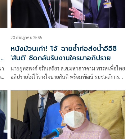
20 กรกฎาคม 2565
หนังม้วนเก่า! 'โจ้' ฉายซ้ำท่อส่งน้ำอีอีซี
'สันติ' ซัดกลับรับงานใครมาอภิปราย
นา
นายยุทธพงศ์ จรัสเสถียร ส.ส.มหาสารคาม พรรคเพื่อไทย
เก่า
อภิปรายไม่ไว้วางใจนายสันติ พร้อมพัฒน์ รมช.คลัง กรณี
ล
ทุจริตโครงการระบบท่อส่งน้ำสายหลักในภาคตะวันออก(อี
อีซี)ว่า มีใบเสร็จทุจริตโครงการนี้ นายสันติมีส่วนเกี่ยวข้อง