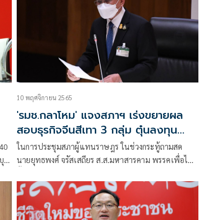
10 พฤศจิกายน 2565
'รมช.กลาโหม' แจงสภาฯ เร่งขยายผล
สอบธุรกิจจีนสีเทา 3 กลุ่ม ตุ๋นลงทุน
แก๊งคอลเซ็นเตอร์ สถานบริการ
 40
ในการประชุมสภาผู้แทนราษฎร ในช่วงกระทู้ถามสด
ุรี
นายยุทธพงศ์ จรัสเสถียร ส.ส.มหาสารคาม พรรคเพื่อไทย
ตัว
ตั้งกระทู้ถามสดพล.อ.ประยุทธ์ จันทร์โอชา นายกรัฐมนตรี
และรมว.กลาโหม ต่อกรณีความคืบหน้าการดำเนินคดีกับ
ชาวจีนซึ่งเปิดผับกลางกรุง