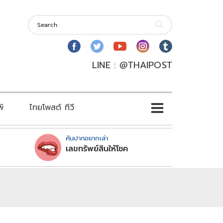
LINE : @THAIPOST
พ์
ไทยโพสต์ ทีวี
คันปากอยากเล่า
เลขทรัพย์สินให้โชค