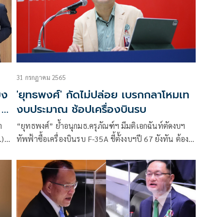
31 กรกฎาคม 2565
ยง
'ยุทธพงศ์' กัดไม่ปล่อย เบรกกลาโหมเท
 2
งบประมาณ ช้อปเครื่องบินรบ
า
“ยุทธพงศ์” ย้ำอนุกมธ.ครุภัณฑ์ฯ มีมติเอกฉันท์ตัดงบฯ
.)
ทัพฟ้าซื้อเครื่องบินรบ F-35A ชี้ตั้งงบฯปี 67 ยังทัน ต้อง
ดูแลประชาชนที่เดือดร้อนก่อน
ลง