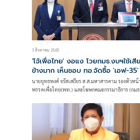
3 สิงหาคม 2565
'โจ้เพื่อไทย' งอแง โวยกมธ.งบฯใช้เสี
ข้างมาก เห็นชอบ ทอ.จัดซื้อ 'เอฟ-35'
ลำ
นายยุทธพงศ์ จรัสเสถียร ส.ส.มหาสารคาม รองหัวหน้
พรรคเพื่อไทย(พท.) และโฆษกคณะกรรมาธิการ (กมธ
วิสามัญพิจารณาร่างพระราชบัญญัติ (พ.ร.บ.) งบ
ประมาณรายจ่ายประจำปีงบประมาณ พ.ศ. 2566 แถ
กรณีที่ประชุมกมธ.งบประมาณ