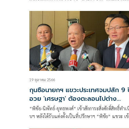
เศรษฐกิจให้ดีเหมือนยุคไทยรักไทย ลั่นกาสิโนคิดก่อน
สิงคโปร์ แต่โดนสกัด
19 ตุลาคม 2566
กุนซือนายกฯ แขวะประเทศจมปลัก 9 ป
อวย 'เศรษฐา' ต้องตะลอนไปต่าง
ประเทศหานักลงทุน
“พิชัย-นิพัทธ์-ยุทธพงศ์” เข้าสักการะสิ่งศักดิ์สิทธิ์ทำเ
บฯ หลังได้รับแต่งตั้งเป็นที่ปรึกษาฯ “พิชัย” แขวะ เข
มาช่วยกันคิดให้ประเทศก้าวหน้า หลังจมปลักมา 9 ปี