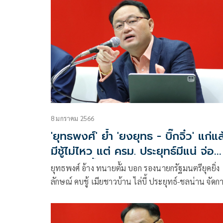
8 มกราคม 2566
'ยุทธพงศ์' ย้ำ 'ยงยุทธ - บิ๊กจิ๋ว' แก่แล
มีชู้ไม่ไหว แต่ ครม. ประยุทธ์มีแน่ จ่อ
อภิปรายซ้ำ
ยุทธพงศ์ อ้าง ทนายตั้ม บอก รองนายกรัฐมนตรียุคยิ่ง
ลักษณ์ คบชู้ เมียชาวบ้าน ไล่บี้ ประยุทธ์-ชลน่าน จัดก
ย้ำไม่ป้องคนทำผิดพรรคเดียวกัน แฉซ้ำ รัฐบาลประยุท
มีรัฐมนตรีดอกทอง 2เมีย เล็ง อภิปรายซ้ำ