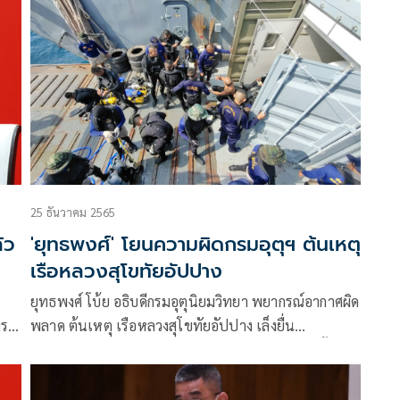
25 ธันวาคม 2565
้ว
'ยุทธพงศ์' โยนความผิดกรมอุตุฯ ต้นเหตุ
เรือหลวงสุโขทัยอัปปาง
ยุทธพงศ์ โบ้ย อธิบดีกรมอุตุนิยมวิทยา พยากรณ์อากาศผิด
าร
พลาด ต้นเหตุ เรือหลวงสุโขทัยอัปปาง เล็งยื่น
ธ์
ปปช.เอาผิด เตรียมอภิปราย ประยุทธ์-ชัยวุฒิ จวก ตั้งคน
ไม่มีความรู้มาทำงาน