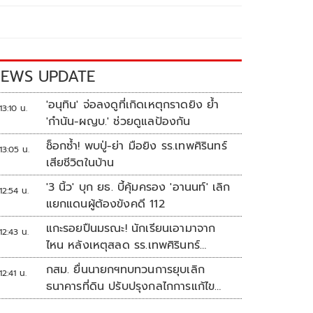
EWS UPDATE
'อนุทิน' จ่อลงดูที่เกิดเหตุกราดยิง ย้ำ
13:10 น.
'กำนัน-ผญบ.' ช่วยดูแลป้องกัน
ช็อกซ้ำ! พบปู่-ย่า มือยิง รร.เทพศิรินทร์
13:05 น.
เสียชีวิตในบ้าน
'3 นิ้ว' บุก ยธ. บี้คุ้มครอง 'อานนท์' เลิก
12:54 น.
แยกแดนผู้ต้องขังคดี 112
แกะรอยปืนมรณะ! นักเรียนเอามาจาก
12:43 น.
ไหน หลังเหตุสลด รร.เทพศิรินทร์
นนทบุรี
กสม. ยื่นนายกฯทบทวนการยุบเลิก
12:41 น.
ธนาคารที่ดิน ปรับปรุงกลไกการแก้ไข
ปัญหาความเหลื่อมล้ำ