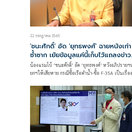
22 กรกฎาคม 2565
'ชนะศักดิ์' อัด 'ยุทธพงศ์' ฉายหนังเก่า
ซ้ำซาก เย้ยข้อมูลแค่นี้เก็บไว้แถลงข่าว
รายสัปดาห์ดีกว่า
น้องแรมโบ้ ‘ชนะศักดิ์’ อัด ‘ยุทธพงศ์’ หวังอภิปรายฯ
ยกฯให้เสียหาย กรณีซื้อเรือดำน้ำ-ซื้อ F-35A เป็นเรื่อง
เอามาเล่าใหม่ ไม่เหมือนที่คุยโม้เอาไว้ แนะถ้ามีข้อมู
แค่นี้เก็บไว้แถลงข่าวรายสัปดาห์จะดีกว่า