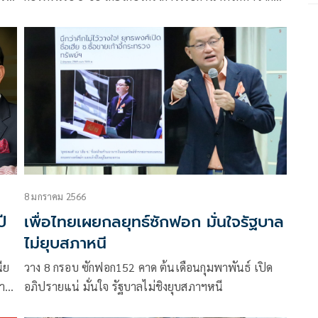
จีน และเกิดปัญ
8 มกราคม 2566
ี
เพื่อไทยเผยกลยุทธ์ซักฟอก มั่นใจรัฐบาล
ไม่ยุบสภาหนี
นีย
วาง 8 กรอบ ซักฟอก152 คาด ต้นเดือนกุมพาพันธ์ เปิด
้า
อภิปรายแน่ มั่นใจ รัฐบาลไม่ชิงยุบสภาฯหนี