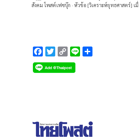
สังคม โพสต์เฟซบุ๊ก · หัวข้อ [วิเคราะห์ยุทธศาสตร์] เมื
“คำทักทาย” แฝงด้วย “คำขู่”: เจาะรหัส 100 ปีของ สี 
ผิง ถึง โดนัลด์ ทรัมป์ มีเนื้อหาดังนี้
F
T
C
Li
S
ac
wi
o
n
h
e
tt
p
e
ar
b
er
y
e
o
Li
o
n
k
k