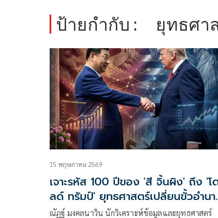
ป้ายกำกับ :
ยุทธศา
15 พฤษภาคม 2569
เจาะรหัส 100 ปีของ 'สี จิ้นผิง' ถึง 'โด
ลด์ ทรัมป์' ยุทธศาสตร์เปลี่ยนขั้วอำนา
โลก
ณัฏฐ์ มงคลนาวิน นักวิเคราะห์ข้อมูลและยุทธศาสตร์