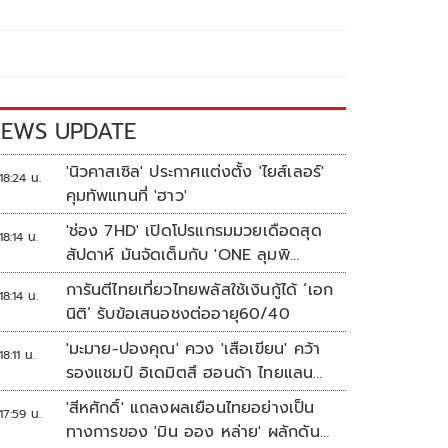
EWS UPDATE
'นิวคาสเซิล' ประกาศแต่งตั้ง 'ไยส์เลอร์'
18:24 น.
คุมทัพแทนที่ 'ฮาว'
'ช่อง 7HD' เปิดโปรแกรมมวยเดือดสุด
18:14 น.
สัปดาห์ มันจัดเต็มกับ 'ONE ลุมพิ
นี 165-มวยไทย 7 สี'
การันตีไทยเที่ยวไทยพลัสใช้เงินกู้ได้ ‘เอก
18:14 น.
นิติ’ รับข้อเสนอชงต่ออายุ60/40
'มะมาย-ปองคุณ' ควง 'เสือเขียน' คว้า
18:11 น.
รองแชมป์ อิเดมิตสึ ฮอนด้า ไทยแลนด์
ทาเลนต์ คัพ สนาม 3
'สีหศักดิ์' แถลงผลเยือนไทยอย่างเป็น
17:59 น.
ทางการของ 'มิน ออง หล่าย' ผลักดัน