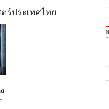
สตร์ประเทศไทย
N
นั
จ