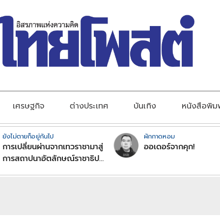
เศรษฐกิจ
ต่างประเทศ
บันเทิง
หนังสือพิม
ยังไม่ตายก็อยู่กันไป
ผักกาดหอม
การเปลี่ยนผ่านจากเทวราชามาสู่
ออเดอร์จากคุก!
การสถาปนาอัตลักษณ์ราชาธิป
ไตยแบบพุทธศาสนาในพระไตร
ปิฏก : สามัญผลสูตรในฐานะ
ทฤษฎีขีดจำกัดของอำนาจรัฐ
เหนือแรงงานและทรัพย์สิน