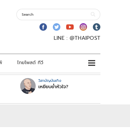
LINE : @THAIPOST
พ์
ไทยโพสต์ ทีวี
วิสามัญบันเทิง
เหยียบย่ำหัวใจ?