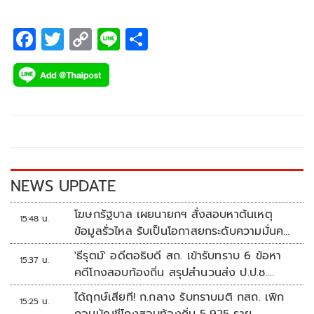
F
T
C
Li
S
ac
wi
o
n
h
e
tt
p
e
ar
b
er
y
e
o
Li
o
n
k
k
NEWS UPDATE
โฆษกรัฐบาล เผยนายกฯ สั่งสอบหาต้นเหตุ
15:48 น.
ข้อมูลรั่วไหล รับเป็นโอกาสยกระดับความมั่นคง
ปลอดภัยข้อมูลภาครัฐทั้งระบบ
'ธีรุตม์' อดีตอธิบดี สถ. เข้ารับทราบ 6 ข้อหา
15:37 น.
คดีโกงสอบท้องถิ่น สรุปสำนวนส่ง ป.ป.ช.
สัปดาห์หน้า
ได้ฤกษ์เสียที! ก.กลาง รับทราบมติ กสถ. เพิก
15:25 น.