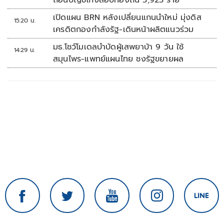
ถอนบัญชีโกงสอบท้องถิ่น 5,925 ราย
เปิดแผน BRN หลังเปลี่ยนแกนนำใหม่ มุ่งดิส
15:20 น.
เครดิตกองกำลังรัฐ-เดินหน้าผลิตแนวร่วม
มธ.โชว์โมเดลบำบัดผู้เสพยาบ้า 9 วัน ใช้
14:29 น.
สมุนไพร-แพทย์แผนไทย ชงรัฐขยายผล