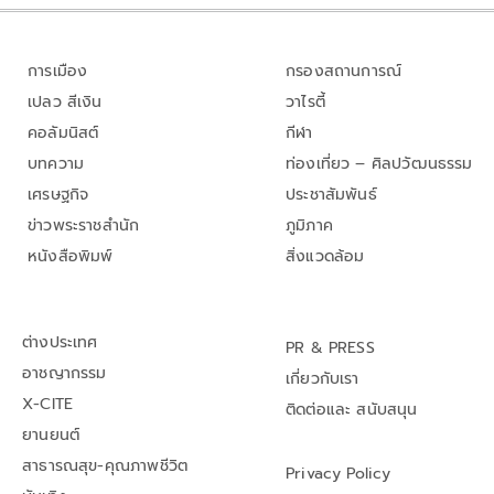
การเมือง
กรองสถานการณ์
เปลว สีเงิน
วาไรตี้
คอลัมนิสต์
กีฬา
บทความ
ท่องเที่ยว – ศิลปวัฒนธรรม
เศรษฐกิจ
ประชาสัมพันธ์
ข่าวพระราชสำนัก
ภูมิภาค
หนังสือพิมพ์
สิ่งแวดล้อม
ต่างประเทศ
PR & PRESS
อาชญากรรม
เกี่ยวกับเรา
X-CITE
ติดต่อและ สนับสนุน
ยานยนต์
สาธารณสุข-คุณภาพชีวิต
Privacy Policy