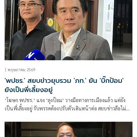
1 พฤษภาคม 2569
'พปชร.' สยบข่าวยุบรวม 'ภท.' ยัน 'บิ๊กป้อม'
ยังเป็นพี่เลี้ยงอยู่
‘โฆษก พปชร.’ แจง ‘ลุงป้อม’ วางมือทางการเมืองแล้ว แต่ยัง
เป็นพี่เลี้ยงอยู่ รับพรรคต้องปรับตัวเดินหน้าต่อ สยบข่าวลือไม่ยุบ
รวม ‘ภท.’