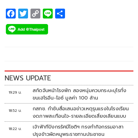
F
T
C
Li
S
ac
wi
o
n
h
e
tt
p
e
ar
b
er
y
e
o
Li
o
n
k
k
NEWS UPDATE
สกัดจับหน้าโรงพัก สองหนุ่มควบกระบะบุโรทั่ง
19:29 น.
ขนเฮโรอีน-ไอซ์ มูลค่า 100 ล้าน
กสทช. กำชับสื่อเสนอข่าวเหตุรุนแรงในโรงเรียน
18:52 น.
งดภาพสะเทือนใจ-รายละเอียดเสี่ยงเลียนแบบ
เจ้าฟ้าทีปังกรรัศมีโชติฯ ทรงทำกิจกรรมอาสา
18:22 น.
ปรุงข้าวผัดหมูพระราชทานประชาชน