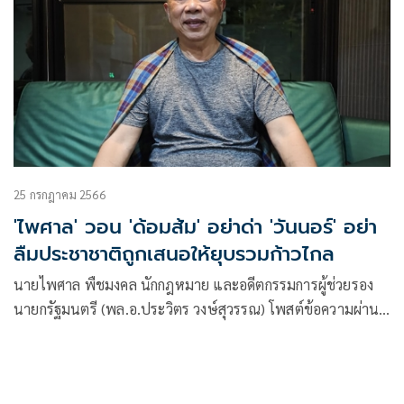
25 กรกฎาคม 2566
'ไพศาล' วอน 'ด้อมส้ม' อย่าด่า 'วันนอร์' อย่า
ลืมประชาชาติถูกเสนอให้ยุบรวมก้าวไกล
นายไพศาล พืชมงคล นักกฎหมาย และอดีตกรรมการผู้ช่วยรอง
นายกรัฐมนตรี (พล.อ.ประวิตร วงษ์สุวรรณ) โพสต์ข้อความผ่าน
เฟซบุ๊