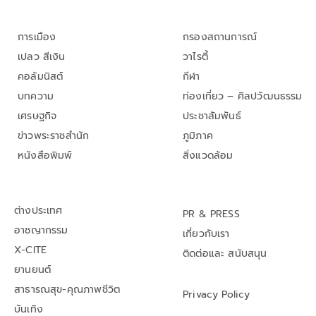
การเมือง
กรองสถานการณ์
เปลว สีเงิน
วาไรตี้
คอลัมนิสต์
กีฬา
บทความ
ท่องเที่ยว – ศิลปวัฒนธรรม
เศรษฐกิจ
ประชาสัมพันธ์
ข่าวพระราชสำนัก
ภูมิภาค
หนังสือพิมพ์
สิ่งแวดล้อม
ต่างประเทศ
PR & PRESS
อาชญากรรม
เกี่ยวกับเรา
X-CITE
ติดต่อและ สนับสนุน
ยานยนต์
สาธารณสุข-คุณภาพชีวิต
Privacy Policy
บันเทิง